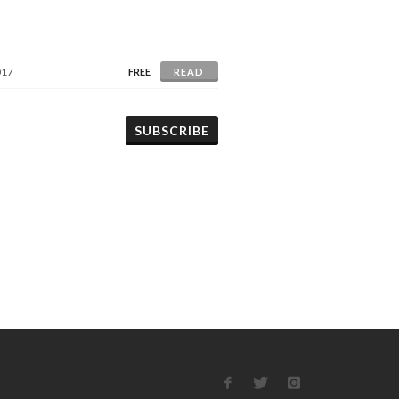
017
FREE
READ
SUBSCRIBE