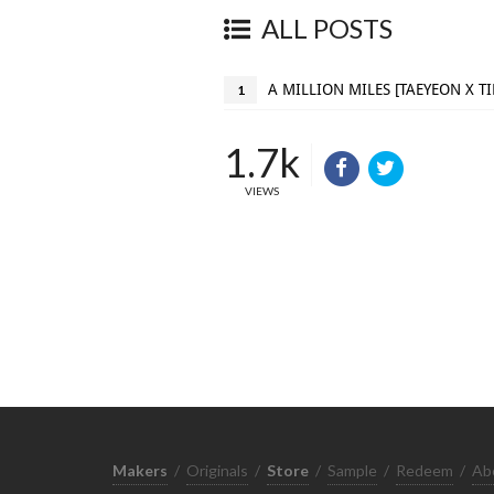
ALL POSTS
A MILLION MILES [TAEYEON X TI
1
1.7k
VIEWS
Makers
/
Originals
/
Store
/
Sample
/
Redeem
/
Ab