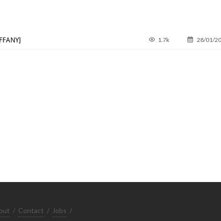
FFANY]
1.7k
28/01/2
out
/
Contact
/
Jobs
/