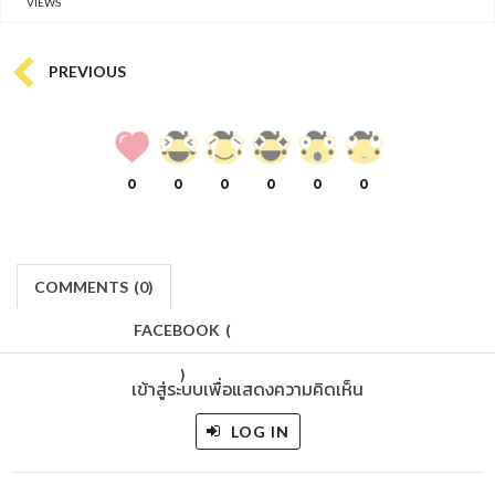
VIEWS
PREVIOUS
0
0
0
0
0
0
COMMENTS
(
0)
FACEBOOK
(
)
เข้าสู่ระบบเพื่อแสดงความคิดเห็น
LOG IN