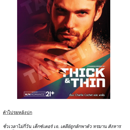
คำโปรยหลังปก
ชั่วเวลาไม่กี่วัน เด็กซ์เตอร์ เจ. เดลีย์ถูกลักพาตัว ทรมาน สังหาร