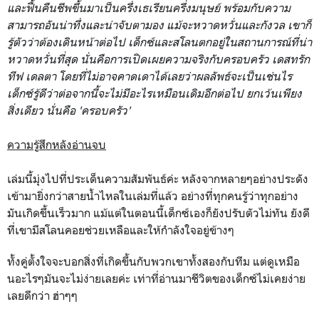
และฟื้นคืนชีพขึ้นมาเป็นครึ
่งเธเรียนครึ่งมนุษย์ พร้อมกับความ
สามารถอันน่าทึ
่งและน่าจับตามอง แม้จะหวาดหวั่นและกังวล เขาก็
รู้ตัวว่าต้องเดินหน้า
ต่อไป เด
็กซ์และสโลนตกอยู่ในสถานการ
ณ์ที่น่า
หวาดหวั่นที่สุด นั่นคือการเปิดเผยความจริงก
ับครอบครัว เดสทรัก
ทีฟ เดลตา โดยที่ไม่อาจคาดเดาได้เลยว่
าผลลัพธ์จะเป็นเช่นไร
เด็กซ์รู้ดีว่าต่อจากนี้จะไ
ม่มีอะไรเหมือนเดิมอีกต่อไป
ยกเว้นเพียง
สิ่งเดียว นั่นคือ 'ครอบครัว'
ความรู้สึกหลังอ่านจบ
เล่มนี้มุ่งไปที่ประเด็นความสัมพันธ์ค่ะ หลังจากหลายๆอย่างประดัง
เข้ามายิ่งกว่าสายน้ำไหลในเล่มที่แล้ว อย่างที่ทุกคนรู้ว่าทุกอย่าง
มันเกิดขึ้นเร็วมาก แม้แต่ในตอนนี้เด็กซ์เองก็ยังปรับตัวไม่ทัน ยังดี
ที่เขามีสโลนคอยช่วยเหลือและให้กำลังใจอยู่ข้างๆ
ทั้งคู่ตั้งใจจะบอกสิ่งที่เกิดขึ้นกับพวกเขาทั้งสองกับทีม แต่ดูเหมือ
นอะไรๆมันจะไม่ง่ายเลยค่ะ เท่าที่อ่านมาชีวิตของเด็กซ์ไม่เคยง่าย
เลยดีกว่า ฮ่าๆๆ