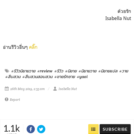
ด้วยรัก
Isabella Nut
อ่านรีวิวอื่นๆ
คลิ๊ก
#รีวิวนิยายวาย
#review
#รีวิว
#นิยาย
#นิยายวาย
#นิยายแปล
#วาย
#สืบสวน
#สืบสวนสอบสวน
#ชายรักชาย
#yaoi
26th May 2019, 2:55 am
Isabella Nut
Report
1.1k
SUBSCRIBE