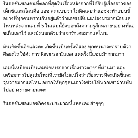
รีแอคชันของคนที่ตลกที่สุดในเรื่องหลังจากที่ได้รับรู้เรื่องราวของ
เด็กซ์และสโลนคือ แอช ค่ะ แบบว่า ไม่คิดเลยว่าแอชจะทำแบบนี้
อย่างที่ทุกคนทราบกันอยู่แล้วว่าแอชเปลี่ยนแปลงมามากน้อยแค่
ไหนหลังจากเล่มที่ 5 ในเล่มนี้ยังบอกถึงความรู้สึกหลายๆอย่างที่แอ
ชเก็บเอาไว้ และยังบอกด้วยว่าเขารักเคลมากแค่ไหน
มันเกิดขึ้นอีกแล้วค่ะ เกิดขึ้นเป็นครั้งที่สอง ทุกคนน่าจะทราบดีว่า
คืออะไร ใช่ค่ะ การ Reverse นั่นเอง แต่ครั้งนี้แซ่บม๊ากกกมาก
เล่มนี้เหมือนเป็นเล่มพักเบรกจากเรื่องราวต่างๆที่ผ่านมา และ
เตรียมการไปสู่เล่มใหม่ที่เรายังไม่แน่ใจว่าเรื่องราวที่จะเกิดขึ้นจะ
วุ่นวายมากแค่ไหน อยากให้ทุกๆคนเอาใจช่วยให้พวกเขาผ่านพ้น
ไปอย่างง่ายดายนะคะ
รีแอคชันของแอชก็คงจะประมาณนี้แหละค่ะ ฮ่าๆๆๆ