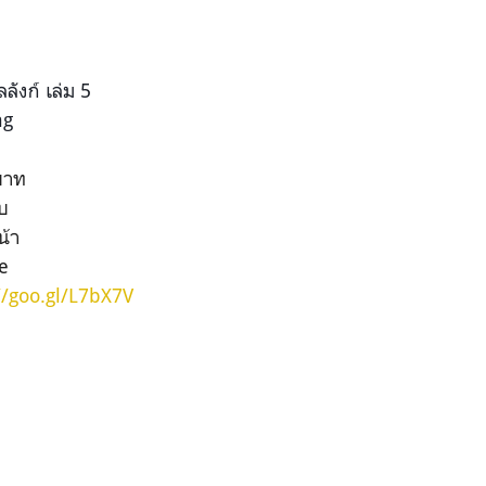
ลังก์ เล่ม 5
ng
บาท
จบ
น้า
ee
//goo.gl/L7bX7V