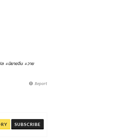
ปล
#นิยายจีน
#วาย
Report
ORY
SUBSCRIBE