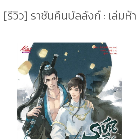
[รีวิว] ราชันคืนบัลลังก์ : เล่มห้า