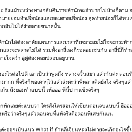
่ะ ถึงแม้ระหว่างทางกลับคืนราชสำนักจะลำบากไปบ้างก็ตาม อ
กมายยอมทำเพื่อน้องและยอมตายเพื่อน้อง สุดท้ายน้องก็ได้พบเ
กลับไม่ได้ง่ายดายขนาดนั้น
ชสำนักได้ต้องอาศัยแผนการและเวลาที่เหมาะสมไม่ใช่จะกระทำก
ละจะพลาดไม่ได้ รวมทั้งอาสี่เองก็รอคอยเช่นกัน อาสี่นี่ก็ท
ายใจคว่ำ อู่ตู๋ต้องคอยปลอบอยู่นาน
ื่องอะไรต่อไปดี เอาเป็นว่าพูดถึง หลางจวิ้นสยา แล้วกันค่ะ ตอ
กมากก ที่จริงก็พอเดาๆไว้แล้วล่ะค่ะว่าพี่หลางคิดยังไง จริงๆแล้ว
นกัน ถึงยอมทำแบบนี้ เห้อออ พี่นี่ปากแข็งจริงๆ
กพักเลยค่ะแบบว่า ใครสั่งใครสอนให้เขียนตอนจบแบบนี้ ฮืออออ
งหรือว่าจริงๆแล้วตอนจบที่แท้จริงคือตอนพิเศษกันแน่
ค่ะออกเป็นแนว What if ถ้าหลี่เจียนหลงไม่ตายจะเกิดอะไรขึ้