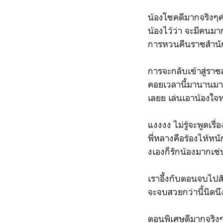
น้องโชคดีมากจริงๆค
น้องไว้ว่า จะมีคนมา
การหวนคืนราชสำนัก
การจะกลับเข้าสู่รา
คอยเวลานี้มานานมากแ
เลยย เล่นเอาน้องใจห
แงงงง ไม่รู้จะพูดเร
พี่หลางคือร้องไห้หนั
งเองก็รักน้องมากเช่
เราอึ้งกับตอนจบไปสั
จะจบสวยกว่านี้นิดนึ
ตอนพิเศษดีมากจริงๆ