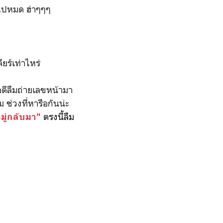
อไปหมด ฮ่าๆๆๆ
ียร์เท่าไหร่
พอดีลืมถ่ายเลขหน้ามา
 ช่วงที่หารือกันน่ะ
ตรงนี้ลืม
มู่กลับมา"