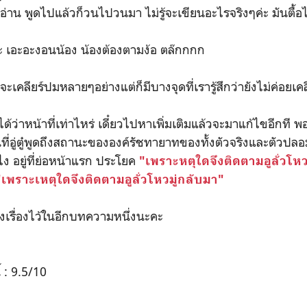
่าน พูดไปแล้วก็วนไปวนมา ไม่รู้จะเขียนอะไรจริงๆค่ะ มันตื้
ๆค่ะ เอะอะงอนน้อง น้องต้องตามง้อ ตล๊กกกก
ะเคลียร์ปมหลายๆอย่างแต่ก็มีบางจุดที่เรารู้สึกว่ายังไม่ค่อยเคล
ด้ว่าหน้าที่เท่าไหร่ เดี๋ยวไปหาเพิ่มเติมแล้วจะมาแก้ไขอีกที 
ที่อู่ตู๋พูดถึงสถานะขององค์รัชทายาทของทั้งตัวจริงและตัวปลอม
ง อยู่ที่ย่อหน้าแรก ประโยค
"เพราะหตุใดจึงติดตามอูลั่วโหว
"เพราะเหตุใดจึงติดตามอูลั่วโหวมู่กลับมา"
ั้งเรื่องไว้ในอีกบทความหนึ่งนะคะ
้ : 9.5/10