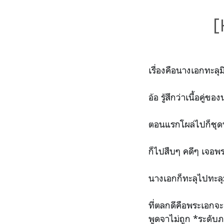
[
เรื่องคือนางเอกทะลุ
อ้อ รู้สึกว่าเนื้อค
ตอนแรกโผล่ไปก็ชุด
ก็ไปสืบๆ คดีๆ เจอพ
นางเอกก็ทะลุไปทะลุมา
ที่ตลกดีคือพระเอกจะ
พูดจาไม่ถูก *ระดับภ