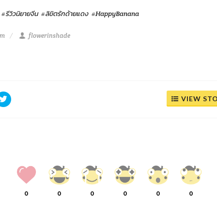
#รีวิวนิยายจีน
#ลิขิตรักด้ายแดง
#HappyBanana
pm
flowerinshade
VIEW ST
0
0
0
0
0
0