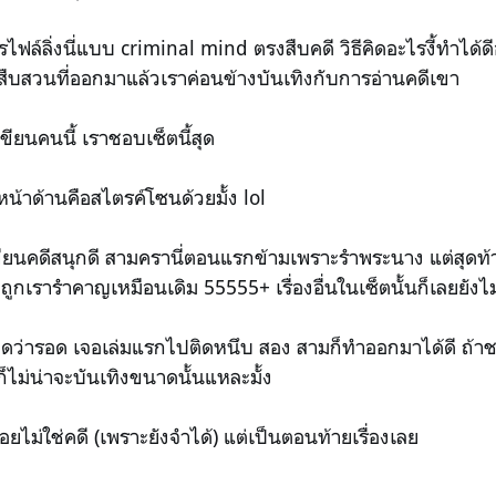
โพรไฟล์ลิ่งนี่แบบ criminal mind
ตรงสืบคดี วิธีคิดอะไรงี้ทำได้
สืบสวนที่ออกมาแล้วเราค่อนข้างบันเทิงกับการอ่านคดีเขา
ียนคนนี้ เราชอบเซ็ตนี้สุด
้าด้านคือสไตรค์โซนด้วยมั้ง lol
เขียนคดีสนุกดี สามครานี่ตอนแรกข้ามเพราะรำพระนาง แต่สุดท้
ถูกเรารำคาญเหมือนเดิม 55555+ เรื่องอื่นในเซ็ตนั้นก็เลยยังไม
ม่คิดว่ารอด เจอเล่มแรกไปติดหนึบ สอง สามก็ทำออกมาได้ดี ถ
ก็ไม่น่าจะบันเทิงขนาดนั้นแหละมั้ง
บ่อยไม่ใช่คดี (เพราะยังจำได้) แต่เป็นตอนท้ายเรื่องเลย