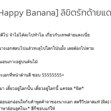
Happy Banana] ลิขิตรักด้ายแ
มิติไป จำไม่ได้ละไปทำไม เกี่ยวกับเทพด้ายแดงเนี่ย
ู่ของนางเอกสลบไปแล้วทะลุไปโลกโน้นมั้ง เลยต้องไปตาม
นอนเกาะอยู่บนต้นไม้
ระเอกที่หน้าด้านดี ชอบ 55555555+
 เดี๋ยวอยู่โลกนั้น เดี๋ยวอยู่โลกนี้ แครอล *ผิด*
อ่อนอกอ่อนใจกับคำพูดคำจาของนางเอก สตรีวิปลาสแท้ (ผิด) คือ
าษาย้อนยุคโนะ* ฮีก็ชอบแก้ให้