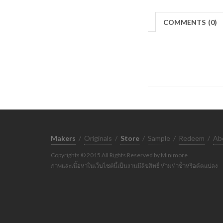
COMMENTS
(
0)
Makers
/
Originals
/
Store
/
Sample
/
Redeem
/
Ab
Copyrights © 2015 All Rights Reserved by Minimore
ภาพและเนื้อหาในเว็บไซต์นี้เป็นงานมีลิขสิทธิ์ ห้ามทำซ้ำหรือดัดแปลง