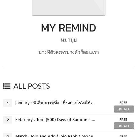
MY REMIND
หมามุ่ย
บางทีตัวละครบางตัวก็สอนเรา
ALL POSTS
January : พี่เอ็ม ฮาวทูทิ้ง...ทื้งอย่างไรไม่ให้เหลือเธอ
1
FREE
READ
February : Tom (500) Days of Summer ."การไปต่อต้องใช้เวลาเท่าไหร่"
2
FREE
READ
March : Jojo and Adolf Jojo Rabbit "ความเข้าใจกันและความรักชาติ"
3
FREE