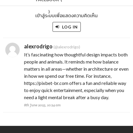
)
เข้าสู่ระบบเพื่อแสดงความคิดเห็น
LOG IN
alexrodrigo
(@alexrodrigo)
It’s fascinating how thoughtful design impacts both
people and animals. It reminds me how balance
matters in all areas—whether in architecture or even
in how we spend our free time. For instance,
https://pixbet-br.com offers a fun and reliable way
to enjoy quick entertainment, especially when you
need a light mental break after a busy day.
8th June 2025, 10:24 am