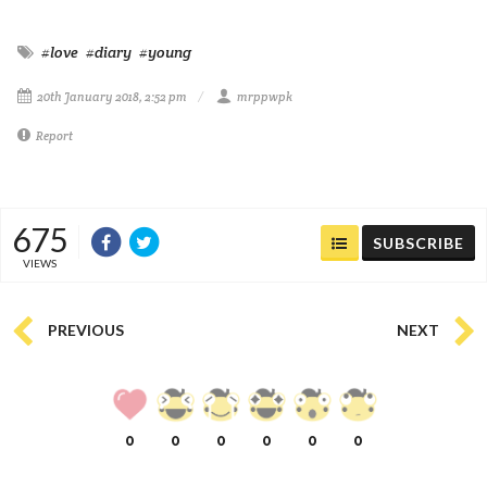
#love
#diary
#young
20th January 2018, 2:52 pm
mrppwpk
Report
675
SUBSCRIBE
VIEWS
PREVIOUS
NEXT
0
0
0
0
0
0