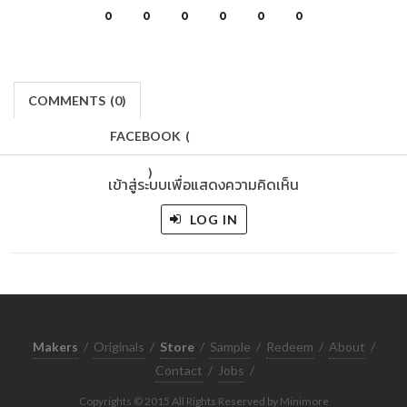
0
0
0
0
0
0
COMMENTS
(
0)
FACEBOOK
(
)
เข้าสู่ระบบเพื่อแสดงความคิดเห็น
LOG IN
Makers
/
Originals
/
Store
/
Sample
/
Redeem
/
About
/
Contact
/
Jobs
/
Copyrights © 2015 All Rights Reserved by Minimore