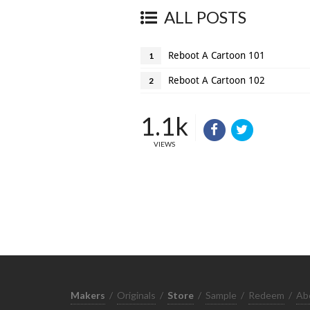
ALL POSTS
Reboot A Cartoon 101
1
Reboot A Cartoon 102
2
1.1k
VIEWS
Makers
/
Originals
/
Store
/
Sample
/
Redeem
/
Ab