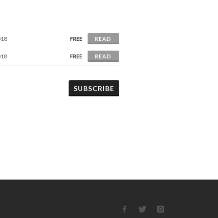
018
FREE
READ
018
FREE
READ
SUBSCRIBE