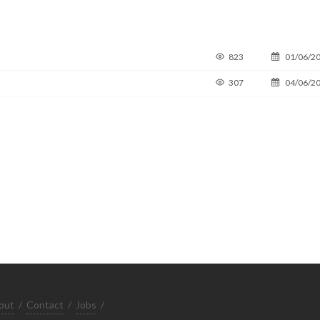
823
01/06/2
307
04/06/2
out
/
Contact
/
Jobs
/