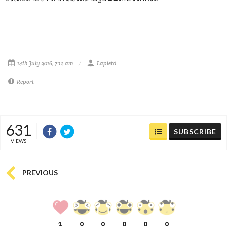
14th July 2016, 7:12 am
Lapietà
Report
631
SUBSCRIBE
VIEWS
PREVIOUS
1
0
0
0
0
0