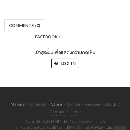
COMMENTS
(
0)
FACEBOOK
(
)
เข้าสู่ระบบเพื่อแสดงความคิดเห็น
LOG IN
Makers
/
Originals
/
Store
/
Sample
/
Redeem
/
About
/
Contact
/
Jobs
/
Copyrights © 2015 All Rights Reserved by Minimore
ภาพและเนื้อหาในเว็บไซต์นี้เป็นงานมีลิขสิทธิ์ ห้ามทำซ้ำหรือดัดแปลง