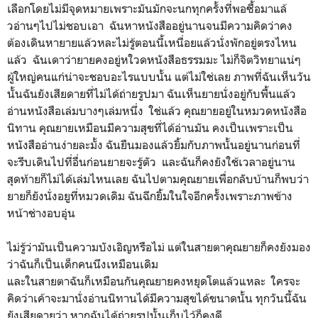
เลือกโดยไม่มีจุดหมายเพราะมันมักจะนกทุกครั้งที่พอซื้อมาแล้
วอ่านๆไปไม่ชอบเอา ฉันหาหนังสืออยู่นานจนมีความคิดว่าคง
ต้องเดินหายายแล้วหละไม่รู้ตอนนี้เหนื่อยแล้วนั่งพักอยู่ตรงไหน
แล้ว ฉันเดาว่ายายคงอยู่หใวดหนังสือธรรมมะ ไม่ก็จิตวิทยาแน่ๆ
ผู้ใหญ่คนแก่น่าจะชอบอะไรแบบนั้น แต่ไม่ใช่เลย ภาพที่ฉันเห็นวัน
นั้นฉันยังเสียดายที่ไม่ได้ถ่ายรูปมา ฉันเห็นยายนั่งอยู่กับพื้นแล้ว
อ่านหนังสือเล่มบางๆเล่มหนึ่ง ใช่แล้ว คุณยายอยู่ในหมวดหนังสือ
นิทาน คุณยายเหมือนมีความสุขที่ได้อ่านมัน คงเป็นเพราะเป็น
หนังสืออ่านง่ายละมั้ง ฉันยืนมองแล้วยิ้มกับภาพนั้นอยู่นานก่อนที่
จะรีบเดินไปที่อื่นก่อนยายจะรู้ตัว และฉันก็คงยังใช้เวลาอยู่นาน
สุดท้ายก็ไม่ได้เล่มไหนเลย ฉันไปตามคุณยายเพื่อกลับบ้านก็พบว่า
ยายก็ยังนั่งอยูที่หมวดเดิม ฉันฉีกยิ้มในใจอีกครั้งเพราะภาพข้าง
หน้าช่างอบอุ่น
ไม่รู้ว่ามันเป็นความบังเอิญหรือไม่ แต่ในสายตาคุณยายก็คงยังมอง
ว่าฉันก็เป็นเด็กคนนึงเหมือนเดิม
และในสายตาฉันก็เหมือนกันคุณยายคงหยุดโตแล้วแหละ ใครจะ
คิดว่าเค้าจะมานั่งอ่านนิทานได้มีความสุขได้ขนาดนั้น ทุกวันนี้ฉัน
ยังเสียดายว่า หากฉันได้ถ่ายรูปนั้นเก็บไว้ก็คงดี