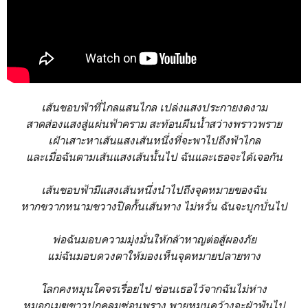
เส้นขอบฟ้าที่ไกลแสนไกล เปล่งแสงประกายงดงาม
สาดส่องแสงสู่แผ่นฟ้าคราม สะท้อนผืนน้ำสว่างพราวพราย
เฝ้าเสาะหาเส้นแสงเส้นหนึ่งที่จะพาไปถึงฟ้าไกล
และเมื่อฉันตามเส้นแสงเส้นนั้นไป ฉันและเธอจะได้เจอกัน
เส้นขอบฟ้ามีแสงเส้นหนึ่ง
นำไปถึงจุดหมายของฉัน
หากขวากหนามขวางปิดกั้นเส้นทาง ไม่หวั่น
ฉันจะบุกบั่นไป
พ่อฉันมอบความมุ่งมั่นให้กล้าหาญต่อสู้ผองภัย
แม่ฉันมอบดวงตาให้มองเห็นจุดหมายปลายทาง
โลกคงหมุนโคจรเรื่อยไป ซ่อนเธอไว้จากฉันไม่ห่าง
หมอกเมฆขาวปกคลุมซ่อนพราง พายุหมุนคว้างจะฝ่าฟันไป