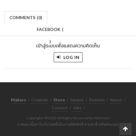
COMMENTS
(
0)
FACEBOOK
(
)
เข้าสู่ระบบเพื่อแสดงความคิดเห็น
LOG IN
Makers
/
Originals
/
Store
/
Sample
/
Redeem
/
About
/
Contact
/
Jobs
/
Copyrights © 2015 All Rights Reserved by Minimore
ภาพและเนื้อหาในเว็บไซต์นี้เป็นงานมีลิขสิทธิ์ ห้ามทำซ้ำหรือดัดแปลง