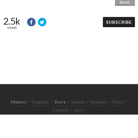
READ
2.5k
SUBSCRIBE
VIEWS
Makers
/
Originals
/
Store
/
Sample
/
Redeem
/
About
/
Contact
/
Jobs
/
Copyrights © 2015 All Rights Reserved by Minimore
ภาพและเนื้อหาในเว็บไซต์นี้เป็นงานมีลิขสิทธิ์ ห้ามทำซ้ำหรือดัดแปลง