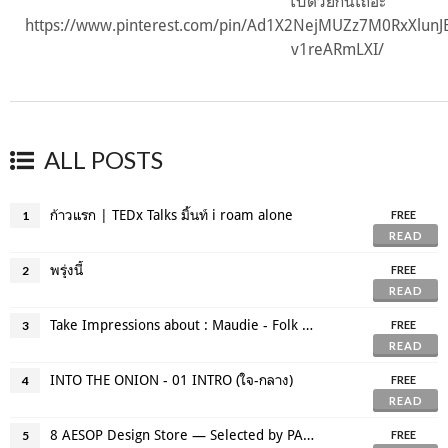
ใบด้วยกันเถอะ
https://www.pinterest.com/pin/Ad1X2NejMUZz7M0RxXlu
v1reARmLXI/
ALL POSTS
ก้าวแรก | TEDx Talks มิ้นท์ i roam alone
1
FREE
READ
พรุ่งนี้
2
FREE
READ
Take Impressions about : Maudie - Folk Artist
3
FREE
READ
INTO THE ONION - 01 INTRO (ใจ-กลาง)
4
FREE
READ
8 AESOP Design Store — Selected by PANPANMEME
5
FREE