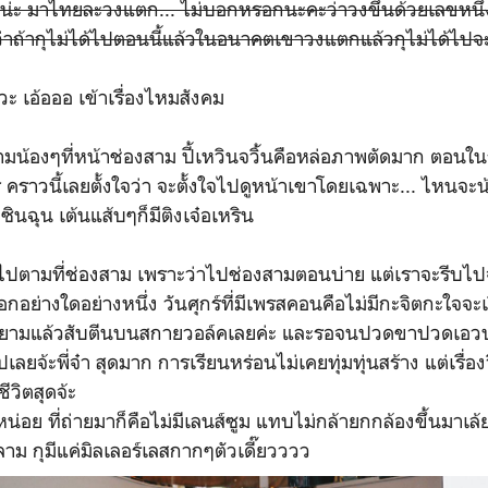
บน่ะ มาไทยละวงแตก... ไม่บอกหรอกนะคะว่าวงขึ้นด้วยเลขหนึ่ง
าถ้ากุไม่ได้ไปตอนนี้แล้วในอนาคตเขาวงแตกแล้วกุไม่ได้ไปจ
วะ เอ้อออ เข้าเรื่องไหมสังคม
มน้องๆที่หน้าช่องสาม ปี้เหวินจวิ้นคือหล่อภาพตัดมาก ตอนใน
 คราวนี้เลยตั้งใจว่า จะตั้งใจไปดูหน้าเขาโดยเฉพาะ... ไหนจะน้อง
งซินฉุน เต้นแส้บๆก็มีติงเจ๋อเหริน
ด้ไปตามที่ช่องสาม เพราะว่าไปช่องสามตอนบ่าย แต่เราจะรีบไป
ือกอย่างใดอย่างหนึ่ง วันศุกร์ที่มีเพรสคอนคือไม่มีกะจิตกะใจจะเ
ปสยามแล้วสับตีนบนสกายวอล์คเลยค่ะ และรอจนปวดขาปวดเอวปว
ลยจ้ะพี่จ๋า สุดมาก การเรียนหร่อนไม่เคยทุ่มทุ่นสร้าง แต่เรื่องวิ่ง
ชีวิตสุดจ้ะ
หน่อย ที่ถ่ายมาก็คือไม่มีเลนส์ซูม แทบไม่กล้ายกกล้องขึ้นมาเล
ลาม กุมีแค่มิลเลอร์เลสกากๆตัวเดี๊ยวววว