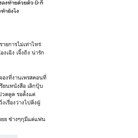
ลงท้ายด้วยตัว D ก็
ะทำยังไง
รายการไม่เท่าไหร่
เฉิง เจิ้งถิง น่ารัก
จองที่งานเพรสคอนที่
รียนหนังสือ เลิกปุ๊บ
ดตูด รอตั้งแต่
เรื่องว่างไปติ่งผู้
้ยยย ข้างๆกุมีแต่แฟน