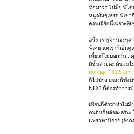
ทักมาว่า ไปมั้ย พี่ไ
หนูจริงๆเหรอ พี่เขา
คอนเสิร์ตนี้เพราะพ
อนึ่ง เรารู้จักน้องๆ
พิเศษ แต่เราก็เอ็นดู
เที่ยวก็ไม่บอกกัน..
ดิชั้นด้วยค่ะ ดันจนไม
ความสูง 186.5 cm!
ก็ไปบ้าง เพลงก็ฟังบ
NEXT ก็ต้องทำการบ
เพื่อนก็ด่าว่าทำไมม
คนอื่นก็หล่อละคร๊ะ
แพรวทานิกา* (อังก