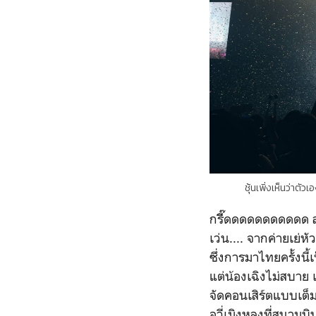
ชุ้นเพิ่งเห็นว่าตั
กรีี๊ดดดดดดดดดดด สว
เว่น.... จากค่ายเย
ซึ่งการมาไทยครั้งนี้
แต่น้องเฉิงไม่สบาย
จัดคอนเสิร์ตแบบเต็ม
อวี่เมิงหลงที่สนามบิ