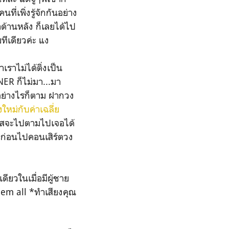
ี่เพิ่งรู้จักกันอย่าง
าด้านหลัง ก็เลยได้ไป
ทีเดียวค่ะ แง
เราไม่ได้ติ่งเป็น
NER ก็ไม่มา...มา
 อย่างไรก็ตาม ฝากวง
หม่กับค่าเฉลี่ย
าสจะไปตามไปเจอได้
ย ก่อนไปคอนเสิร์ตวง
ียวในเมื่อมีผู้ชาย
em all *ทำเสียงคุณ