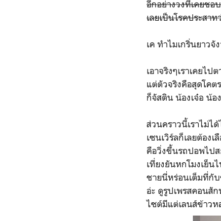
อีกอย่างวงที่เคยชอ
เลยเป็นโรคประสาทว่
เค ทำไมเกริ่นยาวจัง
เอาจริงๆเราเคยไปตา
แต่ตัวจริงคือสุดโคตร
ก็จัสติน น้องเจ๋อ น้อ
ส่วนคราวนี้เราไม่ไ
เซนเวิร์ลก็เลยต้องเล
คือวิ่งขึ้นรถปอพไ
เที่ยงยันหกโมงเย็นไปเ
ชายนี่หร่อนเต็มที่กับ
อ่ะ ดูรูปเพรสคอนสัก
ไซต์มีแต่เลนส์ข้าวห