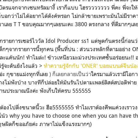
ด้บัตรแจกจากเซนทรัลมางี้ เราก็แบบ โฮรววววววว พี่คะ พี่จะให้คนท
ก็บอกว่าไม่ได้อยากได้ตังค์หรอก ไม่กล้าขายเพราะมันไม่มีราค
ี่เขาเลย T T ขอบคุณมากๆเลยนะคะ 3800 ตรงกลาง ที่ดีมากๆเลย
จากรายการเซอร์ไววัล Idol Producer ss1 แต่พูดกันตรงนี้ก่อนว่า
เด็กๆจากรายการนี้ทุกคน (พื้นที่บ่น : ส่วนวงหลักที่ตามอย่าง O
 ตุละแค้นนัก! ทำไมล่ะ! ข้าวเหนียวมะม่วงประเทศชั้นอร่อยนะ!!
่รู้จะดันยังไงแล้ว >
ทำความรู้จักกับ 'ONER' บอยแบนด์จีนน้องใ
อ่ะ กุขายแม่งทุกที่เลย
) ก็เลยกลายเป็นว่า
ใครมาแล้วเรามีโอก
้างไม่ฟังบ้าง บางทีก็ปล่อยให้มันรันไปตามเพลย์ลิสต์สปอติฟา
้านประมาณนึงค่ะ ฟังเก็บให้ครบ 555555
ึงต้องไปติ่งขนาดนี้วะ ฮือ5555555 ทำไมเราต้องคีพแค่วงเราวงเด
ะ โน้ว why you have to choose one when you can have th
ฤษผิดก็ขออภัยค่ะ ภาษาไม่แข็งแรงมากๆ)