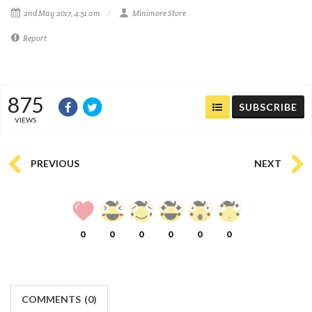
2nd May 2017, 4:51 am
Minimore Store
Report
875
SUBSCRIBE
VIEWS
PREVIOUS
NEXT
0
0
0
0
0
0
COMMENTS
(
0)