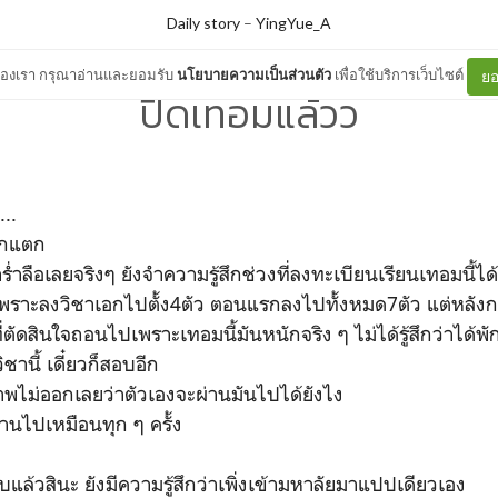
Daily story
–
YingYue_A
ต์ของเรา กรุณาอ่านและยอมรับ
นโยบายความเป็นส่วนตัว
เพื่อใช้บริการเว็บไซต์
ยอ
ปิดเทอมแล้วว
...
รกแตก
่ำลือเลยจริงๆ ยังจำความรู้สึกช่วงที่ลงทะเบียนเรียนเทอมนี้ได้อยู
เพราะลงวิชาเอกไปตั้ง4ตัว ตอนแรกลงไปทั้งหมด7ตัว แต่หล
ที่ตัดสินใจถอนไปเพราะเทอมนี้มันหนักจริง ๆ ไม่ได้รู้สึกว่าได้พัก
ิชานี้ เดี๋ยวก็สอบอีก
าพไม่ออกเลยว่าตัวเองจะผ่านมันไปได้ยังไง
่านไปเหมือนทุก ๆ ครั้ง
แล้วสินะ ยังมีความรู้สึกว่าเพิ่งเข้ามหาลัยมาแปปเดียวเอง