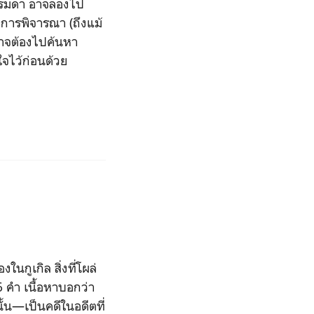
ธรรมดา อาจลองไป
บการพิจารณา (ถึงแม้
นอาจต้องไปค้นหา
จไว้ก่อนด้วย
ในกูเกิล สิ่งที่โผล่
6 คำ เนื้อหาบอกว่า
นั้น—เป็นคดีในอดีตที่