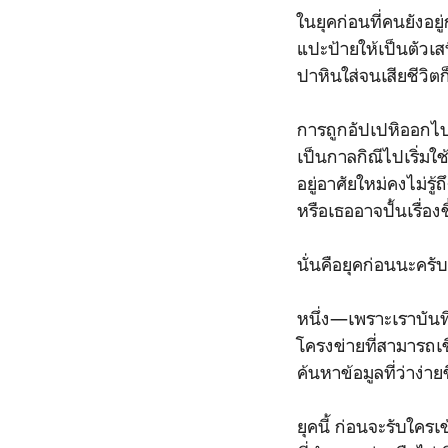
ในยุคก่อนที่คนยังอ
แปะป้ายให้เป็นตัวเส
ปาหินใส่จนเสียชีวิต
การถูกอัปเปหิออกไปน
เป็นกาลกิณีไปเริ่มใ
อยู่อาศัยใหม่คงไม่รู
หรือเธออาจปั้นเรื่อง
นั่นคือยุคก่อนนะครั
หนึ่ง—เพราะเราบันท
โครงข่ายที่สามารถเช
ค้นหาข้อมูลที่ว่าง่ายข
ยุคนี้ ก่อนจะรับใคร