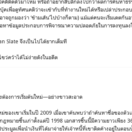
่ มีคดีติดตัวมาไหม หรือถ้าอยากสืบลึกลงไปกว่าผลการค้นหา
ุ๊คเพื่อดูทัศนคติว่าจะเข้ากับที่ทำงานใหม่ได้หรือเปล่าประกอ
่อาจถูกมองว่า ‘ข้ามเส้น’ไปบ้างก็ตาม) แม้แต่คนจะเริ่มเดตกั
เพื่อหาข้อมูลประกอบการพิจารณาความปลอดภัยในการลงทุนลงใ
ean Slate จึงเป็นไปได้ยากเต็มที
ขว่คว้าได้ไม่ง่ายดังในอดีต
ต้องการเริ่มต้นใหม่—อย่างขาวสะอาด
นใหม่ของเขาเริ่มในปี 2009 เมื่อเขาค้นพบว่าถ้าค้นหาชื่อของตัวเอง
ฎหมายชิ้นเก่าตั้งแต่ปี 1998 เอกสารชิ้นนี้มีความยาวเพียง 3
ะมูลเพื่อนำเงินที่ได้มาจ่ายให้เจ้าหนี้ที่เขาติดค้างอยู่ในตอน