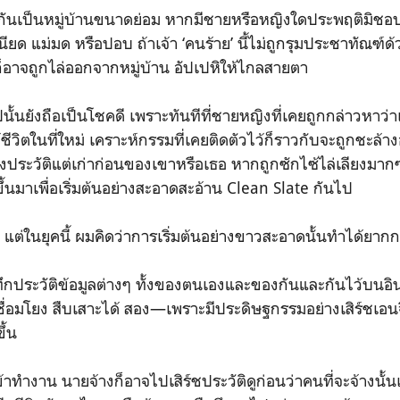
ยู่กันเป็นหมู่บ้านขนาดย่อม หากมีชายหรือหญิงใดประพฤติมิช
นียด แม่มด หรือปอบ ถ้าเจ้า ‘คนร้าย’ นี้ไม่ถูกรุมประชาทัณฑ์ด้
ก็อาจถูกไล่ออกจากหมู่บ้าน อัปเปหิให้ไกลสายตา
ั้นยังถือเป็นโชคดี เพราะทันทีที่ชายหญิงที่เคยถูกกล่าวหาว่
ช้ชีวิตในที่ใหม่ เคราะห์กรรมที่เคยติดตัวไว้ก็ราวกับจะถูกชะล้
้ถึงประวัติแต่เก่าก่อนของเขาหรือเธอ หากถูกซักไซ้ไล่เลียงมากๆ
ขึ้นมาเพื่อเริ่มต้นอย่างสะอาดสะอ้าน Clean Slate กันไป
บ แต่ในยุคนี้ ผมคิดว่าการเริ่มต้นอย่างขาวสะอาดนั้นทำได้ยาก
ึกประวัติข้อมูลต่างๆ ทั้งของตนเองและของกันและกันไว้บนอิน
ื่อมโยง สืบเสาะได้ สอง—เพราะมีประดิษฐกรรมอย่างเสิร์ชเอนจิ
ึ้น
เข้าทำงาน นายจ้างก็อาจไปเสิร์ชประวัติดูก่อนว่าคนที่จะจ้างนั