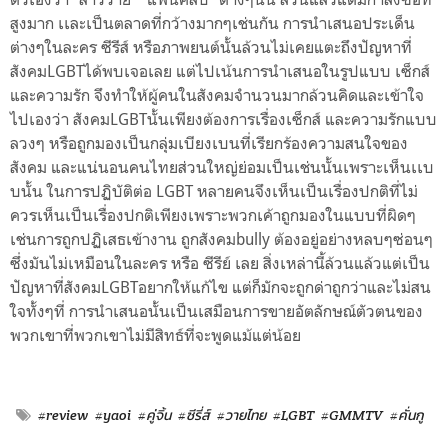
สูงมาก เเละเป็นตลาดที่กว้างมากๆเช่นกัน การนำเสนอประเด็น
ต่างๆในละคร ซีรีส์ หรือภาพยนต์นั้นล้วนไม่เคยแตะถึงปัญหาที่
สังคมLGBTได้พบเจอเลย แต่ไปเน้นการนำเสนอในรูปแบบ เซ็กส์
และความรัก จึงทำให้ผู้คนในสังคมจำนวนมากล้วนคิดและเข้าใจ
ไปเองว่า สังคมLGBTนั้นเพียงต้องการเรื่องเซ็กส์ และความรักแบบ
ลวงๆ หรือถูกมองเป็นกลุ่มเบียงเบนที่เรียกร้องความสนใจของ
สังคม และแน่นอนคนไทยส่วนใหญ่ย่อมเป็นเช่นนั้นเพราะเห็นเเบ
บนั้น ในการปฏิบัติต่อ LGBT หลายคนจึงเห็นเป็นเรื่องปกติที่ไม่
ควรเห็นเป็นเรื่องปกติเพียงเพราะพวกเค้าถูกมองในแบบที่ผิดๆ
เช่นการถูกปฏิเสธเข้างาน ถูกสังคมbully ต้องอยู่อย่างหลบๆซ่อนๆ
ซึ่งมันไม่เหมือนในละคร หรือ ซีรีย์ เลย สิ่งเหล่านี้ล้วนแล้วแต่เป็น
ปัญหาที่สังคมLGBTอยากให้แก้ไข แต่ก็มักจะถูกด่าถูกว่าและไม่สน
ใจทั้งๆที่ การนำเสนอนั้นเป็นเสมือนการขายอัตลักษณ์ตัวตนของ
พวกเขาที่พวกเขาไม่มีสิทธ์ที่จะพูดแม้แต่น้อย
#review
#yaoi
#คู่จิ้น
#ซีรี่ส์
#วายไทย
#LGBT
#GMMTV
#คั่นกู