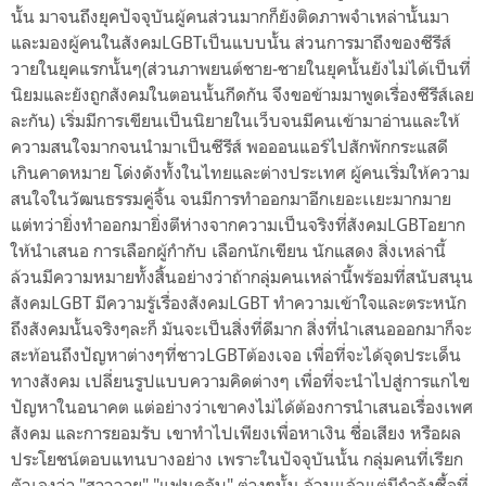
นั้น มาจนถึงยุคปัจจุบันผู้คนส่วนมากก็ยังติดภาพจำเหล่านั้นมา
และมองผู้คนในสังคมLGBTเป็นแบบนั้น ส่วนการมาถึงของซีรีส์
วายในยุคแรกนั้นๆ(ส่วนภาพยนต์ชาย-ชายในยุคนั้นยังไม่ได้เป็นที่
นิยมและยังถูกสังคมในตอนนั้นกีดกัน จึงขอข้ามมาพูดเรื่องซีรีส์เลย
ละกัน) เริ่มมีการเขียนเป็นนิยายในเว็บจนมีคนเข้ามาอ่านและให้
ความสนใจมากจนนำมาเป็นซีรีส์ พอออนแอร์ไปสักพักกระแสดี
เกินคาดหมาย โด่งดังทั้งในไทยและต่างประเทศ ผู้คนเริ่มให้ความ
สนใจในวัฒนธรรมคู่จิ้น จนมีการทำออกมาอีกเยอะเเยะมากมาย
แต่ทว่ายิ่งทำออกมายิ่งตีห่างจากความเป็นจริงที่สังคมLGBTอยาก
ให้นำเสนอ การเลือกผู้กำกับ เลือกนักเขียน นักแสดง สิ่งเหล่านี้
ล้วนมีความหมายทั้งสิ้นอย่างว่าถ้ากลุ่มคนเหล่านี้พร้อมที่สนับสนุน
สังคมLGBT มีความรู้เรื่องสังคมLGBT ทำความเข้าใจและตระหนัก
ถึงสังคมนั้นจริงๆละก็ มันจะเป็นสิ่งที่ดีมาก สิ่งที่นำเสนอออกมาก็จะ
สะท้อนถึงปัญหาต่างๆที่ชาวLGBTต้องเจอ เพื่อที่จะได้จุดประเด็น
ทางสังคม เปลี่ยนรูปแบบความคิดต่างๆ เพื่อที่จะนำไปสู่การแกไข
ปัญหาในอนาคต แต่อย่างว่าเขาคงไม่ได้ต้องการนำเสนอเรื่องเพศ
สังคม และการยอมรับ เขาทำไปเพียงเพื่อหาเงิน ชื่อเสียง หรือผล
ประโยชน์ตอบแทนบางอย่าง เพราะในปัจจุบันนั้น กลุ่มคนที่เรียก
ตัวเองว่า "สาววาย" "แฟนคลับ" ต่างๆนั้น ล้วนแล้วแต่มีกำลังซื้อที่