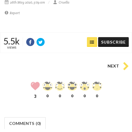
26th May 2020, 5:09 am
Cruella
Report
5.5k
SUBSCRIBE
VIEWS
NEXT
3
0
0
0
0
0
COMMENTS
(
0)