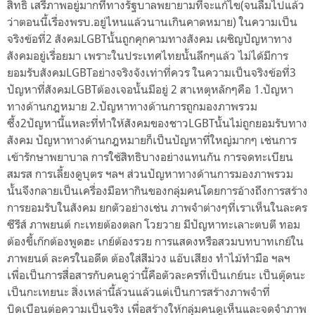
สิทธิ เสรีภาพอยู่มากที่ทางรัฐบาลพยายามที่จะแก้ไข(จนลืมไปแล้ว
ว่าตอนนี้เรื่องพรบ.อยู่ไหนแล้วนานเกินคาดหมาย) ในความเป็น
จริงข้อที่2 สังคมLGBTนั้นถูกคุกคามทางสังคม เผชิญปัญหาทาง
สังคมอยู่เรื่อยมา เพราะในประเทศไทยนั้นลึกๆแล้ว ไม่ได้มีการ
ยอมรับสังคมLGBTอย่างจริงจังเท่าที่ควร ในความเป็นจริงข้อที่3
ปัญหาที่สังคมLGBTต้องเจอนั้นมีอยู่ 2 สาเหตุหลักๆคือ 1.ปัญหา
ทางด้านกฎหมาย 2.ปัญหาทางด้านการถูกมองภาพรวม
ซึ้ง2ปัญหานี้แหละที่ทำให้สังคมของชาวLGBTนั้นไม่ถูกยอมรับทาง
สังคม ปัญหาทางด้านกฎหมายก็เป็นปัญหาที่ใหญ่มากๆ เช่นการ
เข้ารักษาพยาบาล การใช้สิทธิบางอย่างแทนกัน การจดทะเบียน
สมรส การเลี้ยงดูบุตร ฯลฯ ส่วนปัญหาทางด้านการมองภาพรวม
นั้นจึงกลายเป็นเครื่องมือหากินของกลุ่มคนโดยการอ้างถึงการสร้าง
การยอมรับในสังคม ยกตัวอย่างเช่น ภาพจำต่างๆที่เราเห็นในละคร
ซีรีส์ ภาพยนต์ กะเทยต้องตลก โวยวาย มีปัญหาทะเลาะตบตี ทอม
ต้องขี้เก๊กต้องพูดฮะ เกย์ต้องรวย การแสดงหรือสวมบทบาทเกย์ใน
ภาพยนต์ ละครในอดีต ต้องใส่สีม่วง แอ๊บเสียง ทำไม้ทำมือ ฯลฯ
เพื่อเป็นการสื่อสารกับคนดูว่านี้คือตัวละครที่เป็นเกย์นะ เป็นตุ๊ดนะ
เป็นกะเทยนะ สิ่งเหล่านี้ล้วนแล้วแต่เป็นการสร้างภาพจำที่
บิดเบือนต่อความเป็นจริง เพื่อสร้างให้กลุ่มคนดูเห็นและจดจำภาพ