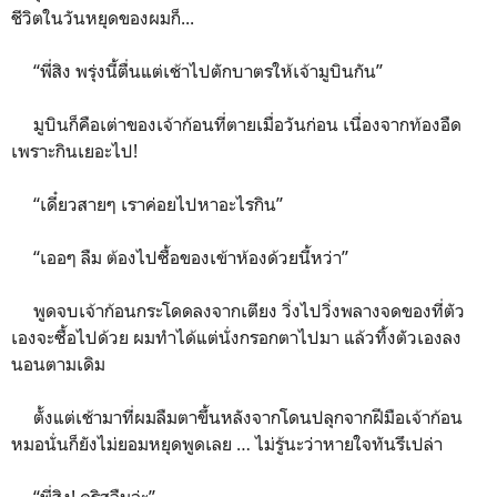
ชีวิตในวันหยุดของผมก็...
“พี่สิง พรุ่งนี้ตื่นแต่เช้าไปตักบาตรให้เจ้ามูบินกัน”
มูบินก็คือเต่าของเจ้าก้อนที่ตายเมื่อวันก่อน เนื่องจากท้องอืด
เพราะกินเยอะไป!
“เดี๋ยวสายๆ เราค่อยไปหาอะไรกิน”
“เออๆ ลืม ต้องไปซื้อของเข้าห้องด้วยนี้หว่า”
พูดจบเจ้าก้อนกระโดดลงจากเตียง วิ่งไปวิ่งพลางจดของที่ตัว
เองจะซื้อไปด้วย ผมทำได้แต่นั่งกรอกตาไปมา แล้วทิ้งตัวเองลง
นอนตามเดิม
ตั้งแต่เช้ามาที่ผมลืมตาขึ้นหลังจากโดนปลุกจากฝีมือเจ้าก้อน
หมอนั่นก็ยังไม่ยอมหยุดพูดเลย … ไม่รู้นะว่าหายใจทันรึเปล่า
“พี่สิง! คริสลืมอ่ะ”