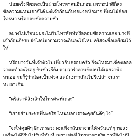
น้อยครั้งที่ผมจะเป็นฝ่ายโทรหาคนอื่นก่อน เพราะปกติก็ส่ง
ข้อความแทนเอาก็ได้ แต่เจ้าก้อนกับงอแงหนักมาก ที่ผมไม่ค่อย
โทรหา หรือตอบข้อความช้า
อย่างไปเรียนผมจะไม่รับโทรศัพท์หรือตอบข้อความเลย บางที
เจ้าก้อนก็ชอบส่งไลน์มาถามว่าจะกินอะไรไหม คริสจะซื้อเตรียมไว้
ให้
หรือบางวันที่เจ้าตัวไปเที่ยวกับครอบครัว ก็จะโทรมาเช็คตลอด
ว่าผมทำอะไรอยู่ กินข้าวรึยัง ถามว่ารำคานก็ตอบได้เลยว่านิด
หน่อย ผมก็รู้ว่าน้องเป็นห่วง แต่มันมากเกินไปรึเปล่า จนเรา
ทะเลาะกัน
“คริสว่าพี่สิงเลิกใช้โทรศัพท์เถอะ”
“เราอย่าประชดพี่นะคริส ไหนบอกเราจะคุยกันดีๆ ไง”
“จะให้คุยดีๆ อีกเหรอวะ ผมเพิ่งกลับมาจากใต้หวันแท้ๆ พอลง
เครื่องได้ก็รีบไปรับพี่ทันที่ เพราะพ่อพี่ โทรมาหาคริส ว่าพี่สิงไม่มี