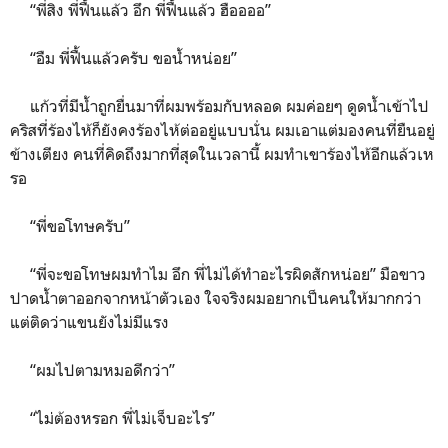
“พี่สิง พี่ฟื้นแล้ว อึก พี่ฟื้นแล้ว ฮืออออ”
“อืม พี่ฟื้นแล้วครับ ขอน้ำหน่อย”
แก้วที่มีน้ำถูกยื่นมาที่ผมพร้อมกับหลอด ผมค่อยๆ ดูดน้ำเข้าไป
คริสที่ร้องไห้ก็ยังคงร้องไห้ต่ออยู่แบบนั่น ผมเอาแต่มองคนที่ยืนอยู่
ข้างเตียง คนที่คิดถึงมากที่สุดในเวลานี้ ผมทำเขาร้องไห้อีกแล้วเห
รอ
“พี่ขอโทษครับ”
“พี่จะขอโทษผมทำไม อึก พี่ไม่ได้ทำอะไรผิดสักหน่อย” มือขาว
ปาดน้ำตาออกจากหน้าตัวเอง ใจจริงผมอยากเป็นคนให้มากกว่า
แต่ติดว่าแขนยังไม่มีแรง
“ผมไปตามหมอดีกว่า”
“ไม่ต้องหรอก พี่ไม่เจ็บอะไร”