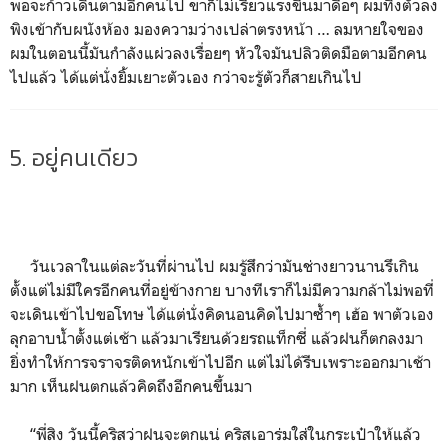
พอจะก้าวเดินตามอีกคนไป ขาก็ไม่เรี่ยวแรงขึ้นมาดื้อๆ ผมทิ้งตัวลง
พิงเข้ากับผนังห้อง มองความว่างเปล่าตรงหน้า … ลมหายใจของ
ผมในตอนนี้มันกำลังแผ่วลงเรื่อยๆ หัวใจมันปลิวติดมือตามอีกคน
ไปแล้ว ได้แต่นั่งยิ้มเยาะตัวเอง กว่าจะรู้ตัวก็สายเกินไป
5. อยู่คนเดียว
วันเวลาในแต่ละวันที่ผ่านไป ผมรู้สึกว่ามันช่างยาวนานรึเกิน
ตั้งแต่ไม่มีใครอีกคนที่อยู่ข้างกาย บางทีเราก็ไม่มีความกล้าไม่พอที่
จะเดินเข้าไปขอโทษ ได้แต่นั่งคิดนอนคิดไปมาซ้ำๆ เฮ้อ พาตัวเอง
ลุกอาบน้ำตั้งแต่เช้า แล้วมาเรียนด้วยรถแท็กซี่ แล้วฝนก็ตกลงมา
ยิ่งทำให้การจราจรติดหนักเข้าไปอีก แต่ไม่ได้รีบเพราะออกมาเช้า
มาก เห็นฝนตกแล้วคิดถึงอีกคนขึ้นมา
“พี่สิง วันนี้คริสว่าฝนจะตกแน่ คริสเอาร่มใส่ในกระเป๋าให้แล้ว