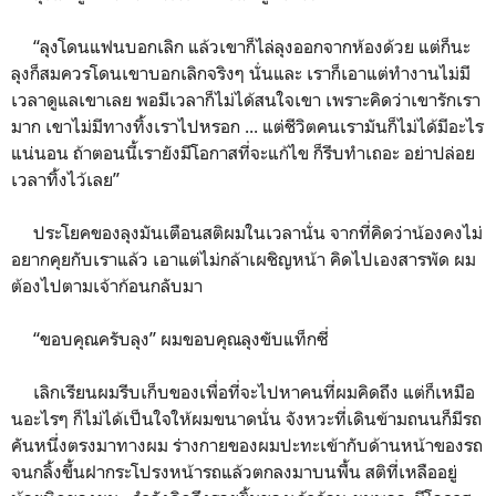
“ลุงโดนแฟนบอกเลิก แล้วเขาก็ไล่ลุงออกจากห้องด้วย แต่ก็นะ
ลุงก็สมควรโดนเขาบอกเลิกจริงๆ นั่นและ เราก็เอาแต่ทำงานไม่มี
เวลาดูแลเขาเลย พอมีเวลาก็ไม่ได้สนใจเขา เพราะคิดว่าเขารักเรา
มาก เขาไม่มีทางทิ้งเราไปหรอก ... แต่ชีวิตคนเรามันก็ไม่ได้มีอะไร
แน่นอน ถ้าตอนนี้เรายังมีโอกาสที่จะแก้ไข ก็รีบทำเถอะ อย่าปล่อย
เวลาทิ้งไว้เลย”
ประโยคของลุงมันเตือนสติผมในเวลานั่น จากที่คิดว่าน้องคงไม่
อยากคุยกับเราแล้ว เอาแต่ไม่กล้าเผชิญหน้า คิดไปเองสารพัด ผม
ต้องไปตามเจ้าก้อนกลับมา
“ขอบคุณครับลุง” ผมขอบคุณลุงขับแท็กซี่
เลิกเรียนผมรีบเก็บของเพื่อที่จะไปหาคนที่ผมคิดถึง แต่ก็เหมือ
นอะไรๆ ก็ไม่ได้เป็นใจให้ผมขนาดนั่น จังหวะที่เดินข้ามถนนก็มีรถ
คันหนึ่งตรงมาทางผม ร่างกายของผมปะทะเข้ากับด้านหน้าของรถ
จนกลิ้งขึ้นฝากระโปรงหน้ารถแล้วตกลงมาบนพื้น สติที่เหลืออยู่