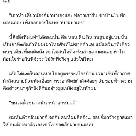
เลย”
“เอาน่า เดี๋ยวน้องก็มาหาเองและ พ่อว่าเรารีบเข้าบ้านไปพัก
ผ่อนเถอะ เพิ่งออกจากโรงพยาบาลมาเอง”
นี้คือสิ่งที่ผมทำได้ตอนนั่น คือ นอน ตื่น กิน วนลูปอยู่แบบนั่น
เป็นอาทิตย์แล้วที่ผมเฝ้าโทรศัพท์ไม่ขาดตัวเลยแม้แต่วินาทีเดียว
คนๆ เดียวที่ผมคิดถึง เขาไม่สนใจที่จะรับสายจากผมเลย ทำไม
ก้อนใจร้ายกับพี่จังวะ ไม่รักพี่จริงๆ แล้วใช่ไหม
เฮ้อ ได้แต่ยืนถอนหายใจอยู่ตรงระเบียงบ้าน เวลาเย็นที่อากาศ
กำลังสบายมีลมพัดเอื่อยๆ พระอาทิตย์กำลังค่อยๆ ลับขอบฟ้า ความ
คิดต่างๆนาๆกำลังตีกันอย่างยุ่งเหยิงอยู่ในหัวผม
“ขมวดคิ้วขนาดนั่น หน้าแกหมดดี”
ผมหันตัวกลับมากก็เจอกับคนที่ผมคิดถึง... รอยยิ้มกว้างถูกส่งมา
ให้ จนต้องพาตัวเองเข้าไปกอดอีกฝ่ายจนแน่น