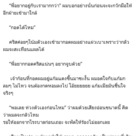
“พี่อยากอยู่กับเรามากกว่า” ผมบอกอย่างนั่นก่อนจะจะกวักมือให้
อีกฝ่ายเข้ามาใกล้
“กอดได้ไหม”
คริสค่อยๆโน้มตัวเองเข้ามากอดผมอย่างแผ่วเบาเพราะว่ากลัว
ผมจะสะเทือนแผลได้
“พี่อยากกอดคริสแน่นๆ อยากจูบด้วย”
เจ้าก้อนที่กอดผมอยู่แก้มแดงขึ้นมาซะงั้น ผมอดใจกับแก้มก
ลมๆ ไม่ไหว จนต้องกดหอมลงไป โอ๊ยยยยยย แก้มเมียมันชื่นใจ
จริงๆ
“พอเลย ห่วงตัวเองก่อนไหม” ว่าผมด้วยเสียงอ่อนขนาดนี้ คิด
ว่าผมลจะกลัวไหม
รอให้ออกจากโรงบาลก่อนเถอะ จะฟัดให้ร้องไม่ออกเลย