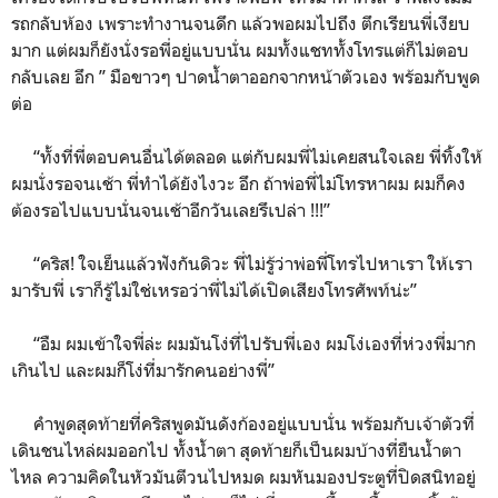
รถกลับห้อง เพราะทำงานจนดึก แล้วพอผมไปถึง ตึกเรียนพี่เงียบ
มาก แต่ผมก็ยังนั่งรอพี่อยู่แบบนั่น ผมทั้งแชททั้งโทรแต่ก็ไม่ตอบ
กลับเลย อึก ” มือขาวๆ ปาดน้ำตาออกจากหน้าตัวเอง พร้อมกับพูด
ต่อ
“ทั้งที่พี่ตอบคนอื่นได้ตลอด แต่กับผมพี่ไม่เคยสนใจเลย พี่ทิ้งให้
ผมนั่งรอจนเช้า พี่ทำได้ยังไงวะ อึก ถ้าพ่อพี่ไม่โทรหาผม ผมก็คง
ต้องรอไปแบบนั่นจนเช้าอีกวันเลยรึเปล่า !!!”
“คริส! ใจเย็นแล้วฟังกันดิวะ พี่ไม่รู้ว่าพ่อพี่โทรไปหาเรา ให้เรา
มารับพี่ เราก็รู้ไม่ใช่เหรอว่าพี่ไม่ได้เปิดเสียงโทรศัพท์น่ะ”
“อืม ผมเข้าใจพี่ล่ะ ผมมันโง่ที่ไปรับพี่เอง ผมโง่เองที่ห่วงพี่มาก
เกินไป และผมก็โง่ที่มารักคนอย่างพี่”
คำพูดสุดท้ายที่คริสพูดมันดังก้องอยู่แบบนั่น พร้อมกับเจ้าตัวที่
เดินชนไหล่ผมออกไป ทั้งน้ำตา สุดท้ายก็เป็นผมบ้างที่ยืนน้ำตา
ไหล ความคิดในหัวมันตีวนไปหมด ผมหันมองประตูที่ปิดสนิทอยู่