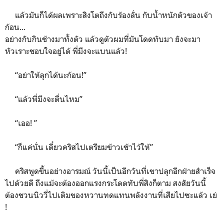
แล้วมันก็ได้ผลเพราะสิงโตถึงกับร้องลั่น กับน้ำหนักตัวของเจ้า
ก้อน...
อย่างกับกินช้างมาทั้งตัว แล้วดูตัวผมที่มันโดดทับมา ยังจะมา
หัวเราะชอบใจอยู่ได้ พี่มึงจะแบนแล้ว!
“อย่าให้ลุกได้นะก้อน!”
“แล้วพี่มึงจะตื่นไหม”
“เออ! ”
“ก็แค่นั่น เดี๋ยวคริสไปเตรียมข้าวเช้าไว้ให้”
คริสพูดขึ้นอย่างอารมณ์ วันนี้เป็นอีกวันที่เขาปลุกอีกฝ่ายสำเร็จ
ไปด้วยดี ถึงแม้จะต้องออกแรงกระโดดทับพี่สิงก็ตาม สงสัยวันนี้
ต้องชวนนิววี่ไปเติมของหวานทดแทนพลังงานที่เสียไปซะแล้ว เย่
!