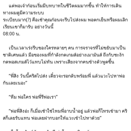
แต่พอเจ้าก้อนเริ่มมีบทบาทในชีวิตผมมากขึ้น ทำให้การเดิน
ทางผมดูมีความระบบ
ระเบียบมาก(?) คือเช้าคุณก้อนจะรีบไปส่งผม พอตกเย็นหรือผมเลิก
เรียนเขาก็มารับ อย่างวันนี้
08:00 น.
เป็นเวลาเร่งรีบของใครหลายๆ คน การจราจรที่ไม่ขยับมาเป็น
ชาติเศษแล้ว มือของผมที่กำลังกดเกมส์อย่างเมามันส์ ถึงกับชะงัก
กดพอสเกมส์ไว้แทบไม่ทัน เพราะเสียงจากคนข้างตัวพูดขึ้น
“พี่สิง วันนี้คริสไปส่ง เดี๋ยวจะรอกลับพร้อมพี่ แล้วแวะไปหาพ่อ
กันเลยเนอะ”
“หืม พ่อใคร พ่อพี่รึพ่อเรา”
“พ่อพี่สิงอ่ะ ก็เมื่อเช้าใช่ไหมพี่อาบน้ำอยู่ แล้วพ่อก็โทรเข้ามา คริ
สก็เลยรับแทน พ่อเลยฝากบอกให้แวะเข้าไปหาด้วย”