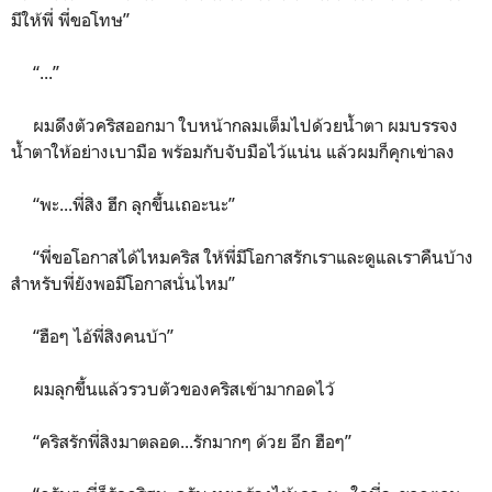
มีให้พี่ พี่ขอโทษ”
“...”
ผมดึงตัวคริสออกมา ใบหน้ากลมเต็มไปด้วยน้ำตา ผมบรรจง
น้ำตาให้อย่างเบามือ พร้อมกับจับมือไว้แน่น แล้วผมก็คุกเข่าลง
“พะ...พี่สิง ฮึก ลุกขึ้นเถอะนะ”
“พี่ขอโอกาสได้ไหมคริส ให้พี่มีโอกาสรักเราและดูแลเราคืนบ้าง
สำหรับพี่ยังพอมีโอกาสนั่นไหม”
“ฮือๆ ไอ้พี่สิงคนบ้า”
ผมลุกขึ้นแล้วรวบตัวของคริสเข้ามากอดไว้
“คริสรักพี่สิงมาตลอด...รักมากๆ ด้วย อึก ฮือๆ”