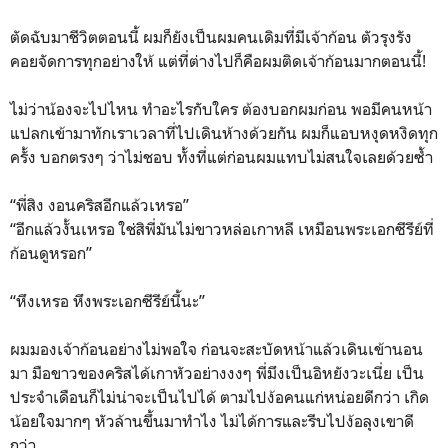
ตัดฉับมาชีวิตตอนนี้ ผมก็ยังเป็นผมคนเดิมที่มีเจ้าก้อน ตัวรุงรัง
คอยจัดการทุกอย่างให้ แต่ที่ต่างไปก็คือผมติดเจ้าก้อนมากตอนนี้!
ไม่ว่าน้องจะไปไหน ทำอะไรกับใคร ต้องบอกผมก่อน พอมีคนหน้า
แปลกเข้ามาทักเราเวลาที่ไปเดินห้างด้วยกัน ผมก็แอบหงุดหงิดทุก
ครั้ง บอกตรงๆ ว่าไม่ชอบ ทั้งที่แต่ก่อนผมแทบไม่สนใจเลยด้วยซ้ำ
“พี่สิง งอนคริสอีกแล้วเหรอ”
“อีกแล้วงั้นเหรอ ใช่สิพี่มันไม่ขาวหล่อเกาหลี เหมือนพระเอกซีรีย์ที่
ก้อนดูหรอก”
“หึงเหรอ หึงพระเอกซีรีย์นี้นะ”
ผมมองเจ้าก้อนอย่างไม่พอใจ ก่อนจะสะบัดหน้าแล้วเดินเข้านอน
มา มือขาวของคริสได้เกาหัวอย่างงงๆ พี่มึงเป็นอิหยังวะเนี่ย เป็น
ประจำเดือนก็ไม่น่าจะเป็นไปได้ ตามไปง้อคนแก่หน่อยดีกว่า เกิด
น้อยใจมากๆ หัวล้านขึ้นมาทำไง ไม่ได้การและรีบไปง้อลุงเขาดี
กว่า