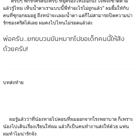
“ครับๆ พี่ก็รักคริสนะครับ หยุดร้องไห้เถอะนะ ใจพี่จะขาดตาม
แล้วรู้ไหม เห็นน้ำตาเราแบบนี้พี่ทำอะไรไม่ถูกแล้ว” ผมยิ้มให้กับ
คนที่ซุกอกผมอยู่ ถึงหน้าจะเลอะน้ำตา แต่ก็ไม่สามารถปิดความน่า
รักของคริสได้เลย ผมคงไปไหนไม่รอดแล้วล่ะ
พ่อครับ...ยกขบวนขันหมากไปขอเด็กคนนี้ให้สิง
ด้วยครับ!
บทส่งท้าย
ผมรู้แล้วว่าที่น้องหายไปตอนที่ผมออกจากโรงพยาบาล ก็เพราะ
น้องไปเดินเรื่องเรียนให้ผม แล้วก็เป็นคนทำงานส่งให้ด้วย แฟน
ผมทำไมน่ารักจัง