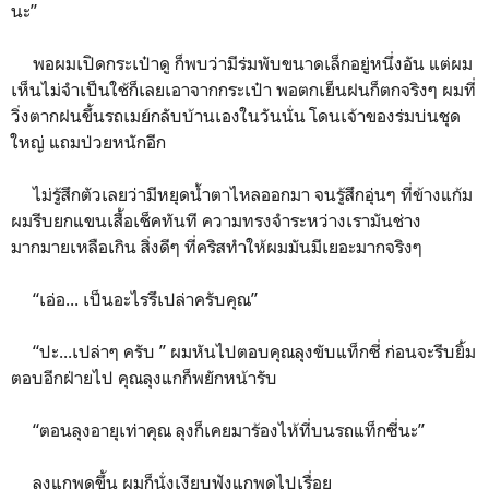
นะ”
พอผมเปิดกระเป๋าดู ก็พบว่ามีร่มพับขนาดเล็กอยู่หนึ่งอัน แต่ผม
เห็นไม่จำเป็นใช้ก็เลยเอาจากกระเป๋า พอตกเย็นฝนก็ตกจริงๆ ผมที่
วิ่งตากฝนขึ้นรถเมย์กลับบ้านเองในวันนั่น โดนเจ้าของร่มบ่นชุด
ใหญ่ แถมป่วยหนักอีก
ไม่รู้สึกตัวเลยว่ามีหยุดน้ำตาไหลออกมา จนรู้สึกอุ่นๆ ที่ข้างแก้ม
ผมรีบยกแขนเสื้อเช็คทันที ความทรงจำระหว่างเรามันช่าง
มากมายเหลือเกิน สิ่งดีๆ ที่คริสทำให้ผมมันมีเยอะมากจริงๆ
“เอ่อ... เป็นอะไรรึเปล่าครับคุณ”
“ปะ...เปล่าๆ ครับ ” ผมหันไปตอบคุณลุงขับแท็กซี่ ก่อนจะรีบยิ้ม
ตอบอีกฝ่ายไป คุณลุงแกก็พยักหน้ารับ
“ตอนลุงอายุเท่าคุณ ลุงก็เคยมาร้องไห้ที่บนรถแท็กซี่นะ”
ลุงแกพูดขึ้น ผมก็นั่งเงียบฟังแกพูดไปเรื่อย