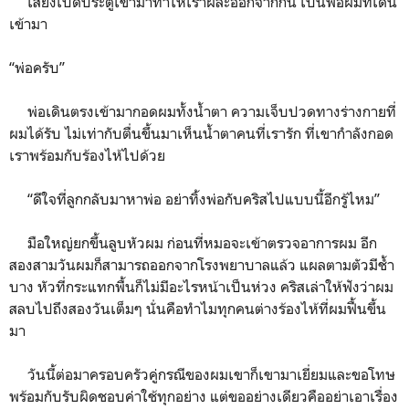
เสียงเปิดประตูเข้ามาทำให้เราผละออกจากกัน เป็นพ่อผมที่เดิน
เข้ามา
“พ่อครับ”
พ่อเดินตรงเข้ามากอดผมทั้งน้ำตา ความเจ็บปวดทางร่างกายที่
ผมได้รับ ไม่เท่ากับตื่นขึ้นมาเห็นน้ำตาคนที่เรารัก ที่เขากำลังกอด
เราพร้อมกับร้องไห้ไปด้วย
“ดีใจที่ลูกกลับมาหาพ่อ อย่าทิ้งพ่อกับคริสไปแบบนี้อีกรู้ไหม”
มือใหญ่ยกขึ้นลูบหัวผม ก่อนที่หมอจะเข้าตรวจอาการผม อีก
สองสามวันผมก็สามารถออกจากโรงพยาบาลแล้ว แผลตามตัวมีช้ำ
บาง หัวที่กระแทกพื้นก็ไม่มีอะไรหน้าเป็นห่วง คริสเล่าให้ฟังว่าผม
สลบไปถึงสองวันเต็มๆ นั่นคือทำไมทุกคนต่างร้องไห้ที่ผมฟื้นขึ้น
มา
วันนี้ต่อมาครอบครัวคู่กรณีของผมเขาก็เขามาเยี่ยมและขอโทษ
พร้อมกับรับผิดชอบค่าใช้ทุกอย่าง แต่ขออย่างเดียวคืออย่าเอาเรื่อง