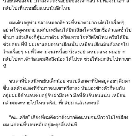
น้อยนิดของผม...กำลังคิดถึงรอยยิ้มของเจ้าก้อน ผมพอจะมีโอกาส
กลับไปเห็นรอยยิ้มแบบนั่นอีกไหม
ผมเดินอยู่ท่ามกลางหมอกสีขาวที่หนาตามาก เดินไปเรื่อยๆ
อย่างไร้จุดหมาย แต่กับเหมือนได้ยินเสียงใครเรียกชื่อตัวเองซ้ำไป
ซ้ำมา แล้วเสียงก็คุ้นมากด้วย คริสเหรอ ใช่คริสใช่ไหม คริสได้ยิน
ช่วยตอบพี่ที ผมเอาแต่มองหาเสียงนั่น เหมือนเสียงมันดังออกไป
ไกลเรื่อยๆ ผมที่วิ่งตามจนเหนื่อย นั่งลงอย่างหมดแรง ผมอยาก
กลับไปหาเจ้าก้อนผมคิดถึงน้อง ได้โปรด ช่วยให้ผมกลับไปหาเขา
ที
ขนตาที่ปิดสนิทขยับเล็กน้อย จนเปลือกตาที่ปิดอยู่ค่อยๆ ลืมตา
ขึ้น แต่ด้วยแสงที่จ้ามากจนเขาหรี่ตาลง หันมองข้างตัวก็พบกับ
กลุ่มผมสีดำนอนซบอยู่กับฝ่ามือเขา มือที่จับกันจนแน่น เหมือน
กลัวผมจะหายไปไหน คริส...พี่กลับมาแล้วนะคนดี
“คะ...คริส” เสียงที่ผมคิดว่าดังมากติดแหบจนนึกว่าไม่ใช่เสียง
ผม แต่คนที่นอนหลับอยู่สะดุ้งตื่นทันที