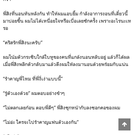
พี่สิงที่นอนหันหลังกัน ทำให้ผมแอบยิ้ม กำลังอาการงอนที่เดี๋ยวนี้
มาบ่อยขึ้น ผมไม่ได้เหนื่อยใจหรือเบื่อเลยซักครั้ง เพราะอะไรนะเห
รอ
“คริสรักพี่สิงนะครับ”
ผมโน้มตัวกระซิบใกล้ใบหูของคนที่แกล้งนอนหลับอยู่ แล้วก็ได้ผล
เมื่อพี่สิงพลิกตัวกลับมาแล้วดึงผมให้ลงมานอนด้วยพร้อมกับแน่น
“รำคาญพี่ไหม ที่พี่งี่เง่าแบบนี้”
“รู้ตัวเองด้วย” ผมตอบอย่างขำๆ
“ไม่ตลกเลยก้อน ตอบพี่ดีๆ” พี่สิงซุกหน้ากับลงซอกคอของผม
“ไม่อ่ะ ใครจะไปรำคาญแฟนตัวเองกัน”