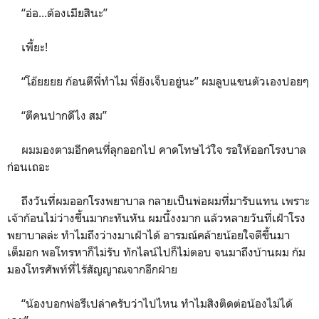
“อ่อ...ต้องเมียสินะ”
เพี้ยะ!
“โอ๊ยยยย ก้อนตีพี่ทำไม พี่ยังเจ็บอยู่นะ” ผมลูบแขนตัวเองปอยๆ
“ตีคนปากดีไง สม”
ผมมองตามอีกคนที่ลุกออกไป คาดโทษไว้ใจ รอให้ออกโรงบาล
ก่อนเถอะ
ถึงวันที่ผมออกโรงพยาบาล กลายเป็นพ่อผมที่มารับแทน เพราะ
เจ้าก้อนไม่ว่างขึ้นมากะทันหัน ผมนี้งงมาก แล้วหลายวันที่เฝ้าโรง
พยาบาลล่ะ ทำไมถึงว่างมาเฝ้าได้ อารมณ์คล้ายน้อยใจตีขึ้นมา
เต็มอก พอโทรหาก็ไม่รับ ทักไลน์ไปก็ไม่ตอบ จนมาถึงบ้านผม ก้ม
มองโทรศัพท์ที่ไร้สัญญาณจากอีกฝ่าย
“น้องบอกพ่อรึเปล่าครับว่าไปไหน ทำไมสิงติดต่อน้องไม่ได้