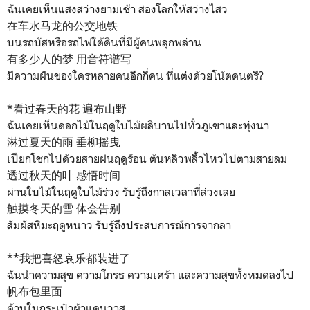
ฉันเคยเห็นแสงสว่างยามเช้า ส่องโลกให้สว่างไสว
在车水马龙的公交地铁
บนรถบัสหรือรถไฟใต้ดินที่มีผู้คนพลุกพล่าน
有多少人的梦 用音符谱写
มีความฝันของใครหลายคนอีกกี่คน ที่แต่งด้วยโน้ตดนตรี?
*看过春天的花 遍布山野
ฉันเคยเห็นดอกไม้ในฤดูใบไม้ผลิบานไปทั่วภูเขาและทุ่งนา
淋过夏天的雨 垂柳摇曳
เปียกโชกไปด้วยสายฝนฤดูร้อน ต้นหลิวพลิ้วไหวไปตามสายลม
透过秋天的叶 感悟时间
ผ่านใบไม้ในฤดูใบไม้ร่วง รับรู้ถึงกาลเวลาที่ล่วงเลย
触摸冬天的雪 体会告别
สัมผัสหิมะฤดูหนาว รับรู้ถึงประสบการณ์การจากลา
**我把喜怒哀乐都装进了
ฉันนำความสุข ความโกรธ ความเศร้า และความสุขทั้งหมดลงไป
帆布包里面
ด้านในกระเป๋าผ้าแคนวาส