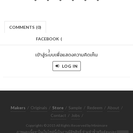
COMMENTS
(
0)
FACEBOOK
(
)
เข้าสู่ระบบเพื่อแสดงความคิดเห็น
LOG IN
Makers
/
Originals
/
Store
/
Sample
/
Redeem
/
About
/
Contact
/
Jobs
/
Copyrights © 2015 All Rights Reserved by Minimore
ภาพและเนื้อหาในเว็บไซต์นี้เป็นงานมีลิขสิทธิ์ ห้ามทำซ้ำหรือดัดแปลง