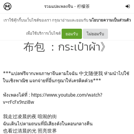
รวมแปลเพลงจีน
–
柠檬茶
เราใช้คุ๊กกี้บนเว็บไซต์ของเรา กรุณาอ่านและยอมรับ
นโยบายความเป็นส่วนตัว
#แปลเพลงจีน 《#大攀 #帆
เพื่อใช้บริการเว็บไซต์
ยอมรับ
ไม่ยอมรับ
布包 ：กระเป๋าผ้า》
***แปลฟรีจากเพจภาษาจีนตามใจฉัน 中文随便我 ห้ามนำไปใช้
ในเชิงพาณิช แจกจ่ายที่อื่นกรุณาให้เครติดด้วย***
ฟังเพลงได้ที่ : https://www.youtube.com/watch?
v=rFcFx9nzi8w
我走过凌晨的夜 喧闹的街
ฉันเดินไปตามถนนที่มีเสียงดังในตอนกลางคืน
也看过清晨的光 照亮世界