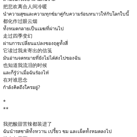
把悲欢离合人间冷暖
นำความสุขและความทุกข์มาคู่กับความร้อนหนาวให้กับโลกใบนี้
都化作过眼云烟
ทั้งหมดกลายเป็นเมฆที่ผ่านไป
走过四季变幻
ผ่านการเปลี่ยนแปลงของฤดูทั้งสี่
它读过我未寄出的信笺
มันอ่านจดหมายที่ยังไม่ได้ส่งไปของฉัน
也知道我流泪的时候
และก็รู้ว่าเมื่อฉันร้องไห้
在对谁思念
กำลังคิดถึงใครอยู่?
*
**
我把酸甜苦辣都装进了
ฉันนำรสชาติทั้งหวาน เปรี้ยว ขม และเผ็ดทั้งหมดลงไป