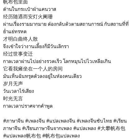
帆布包里面
ด้านในกระเป๋าผ้าแคนวาส
经历随遇而安灯火阑珊
ผ่านเรื่องรามมากมาย ต้องกลับตัวตามสถานการณ์ กับสถานที่ที่
ย่ำแย่ทรหด
才明白曲终人散
จึงเข้าใจว่างานเลี้ยงก็มีวันเลิกรา
经过世事变迁
กาลเวลาผ่านไปอย่างรวดเร็ว โลกหมุนไปไวเหลือเกิน
它看我瘫坐在一个人的房间
มันเห็นฉันทรุดตัวลงอยู่ในห้องคนเดียว
岁月无声
วันเวลาไร้เสียง
时光无言
กาลเวลาปราศจากคำพูด
#ภาษาจีน
#เพลงจีน
#แปลเพลงจีน
#เพลงจีนซับไทย
#เรียน
ภาษาจีน
#เรียนภาษาจีนจากเพลง
#แปลเพลง
#大攀帆布包
#แปลเพลง帆布包 #帆布包แปลเพลง