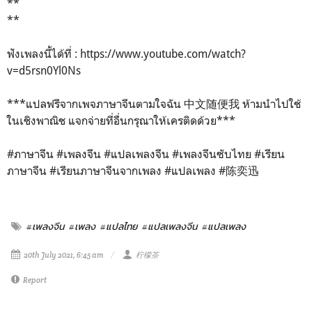
**
**
ฟังเพลงนี้ได้ที่ : https://www.youtube.com/watch?
v=d5rsn0Yl0Ns
***แปลฟรีจากเพจภาษาจีนตามใจฉัน 中文随便我 ห้ามนำไปใช้
ในเชิงพาณิช แจกจ่ายที่อื่นกรุณาให้เครติดด้วย***
#ภาษาจีน
#เพลงจีน
#แปลเพลงจีน
#เพลงจีนซับไทย
#เรียน
ภาษาจีน
#เรียนภาษาจีนจากเพลง
#แปลเพลง
#陈奕迅
#เพลงจีน
#เพลง
#แปลไทย
#แปลเพลงจีน
#แปลเพลง
20th July 2021, 6:45 am
柠檬茶
Report