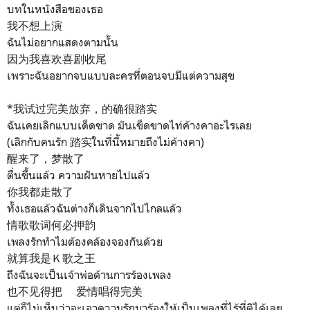
บทในหนังสือของเธอ
我不想上演
ฉันไม่อยากแสดงตามนั้น
因为我喜欢喜剧收尾
เพราะฉันอยากจบแบบละครที่ตอนจบมีแต่ความสุข
*我试过完美放弃，的确很踏实
ฉันเคยเลิกแบบเด็ดขาด มันเข็ดขาดไท่ค้างคาอะไรเลย
(เลิกกับคนรัก 踏实ในที่นี้หมายถึงไม่ค้างคา)
醒来了，梦散了
ตื่นขึ้นแล้ว ความฝันหายไปแล้ว
你我都走散了
ทั้งเธอแล้วฉันต่างก็เดินจากไปไกลแล้ว
情歌歌词何必押韵
เพลงรักทำไมต้องคล้องจองกันด้วย
就算我是Ｋ歌之王
ถึงฉันจะเป็นเจ้าพ่อด้านการร้องเพลง
也不见得把 爱情唱得完美
แต่ก็ไม่เห็นว่าจะเอาความรักมาร้องให้เป็นเพลงที่ไร้ที่ติได้เลย