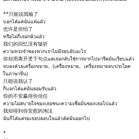
**只能说我输了
บอกได้แค่ฉันแพ้แล้ว
也许是你怕了
หรือไม่ก็เธอกลัวแล้ว
我们的回忆没有皱折
ความทรงจำของพวกเราไม่มีรอบยับอะไร
你却用离开烫下句点แต่เธอกลับใช้การจากไปมารีดมันเรียบแล้ว
จบลงด้วยเครื่องหมาย。(เครื่องหมาย。เครื่องหมายจบประโยค
ในภาษาจีน)
只能说我认了
ก็บอกได้แค่ฉันยอมรับแล้ว
你的不安赢得你信任
ความไม่สบายใจของเธอชนะความเชื่อมั่นของเธอไปแล้ว
我却得到你安慰的淘汰
ฉันก็ได้แต่รอเธอปลอบใจแล้วตัดฉันออกไป
*