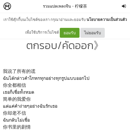
รวมแปลเพลงจีน
–
柠檬茶
เราใช้คุ๊กกี้บนเว็บไซต์ของเรา กรุณาอ่านและยอมรับ
นโยบายความเป็นส่วนตัว
#แปลเพลงจีน 《#淘汰：
เพื่อใช้บริการเว็บไซต์
ยอมรับ
ไม่ยอมรับ
ตกรอบ/คัดออก》
我说了所有的谎
ฉันได้กล่าวคำโกหกทุกอย่างทุกรูปแบบออกไป
你全都相信
เธอก็เชื่อทั้งหมด
简单的我爱你
แต่แค่คำง่ายๆอย่างฉันรักเธอ
你却老不信
ฉันกลับไม่เชื่อ
你书里的剧情