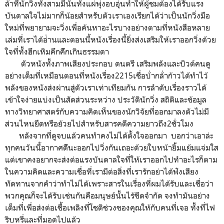
ล้่าที่นักวิ่งทั้งสามมีนั้นทั้งแผ่พุ่งอบอุ่นทำให้ผู้ชมต้องได้รัับแรง
บันดาลใจไม่มากก็น้อยสำหรัับตัวเราเองเรียกได้ว่าเป็นนักวิ่งมือ
ใหม่ที่พยายามจะวิ่งเพื่อค้นหาอะไรบางอย่างตามที่หนังสือหลาย
เล่มที่เราได้อ่่านและตอนนี้หนังเ​รื่องนี้ยิ่งส่งเสริมให้เราออกวิ่งด้วย
ใจที่ทั้งฮึกเหิมคึกคึักเกินธรรมดา
ตัวหนังทั้งภาพเสียงประกอบ ดนตรี เสริมพลังและบิวต์คนดู
อย่างเต็มที่เหมือนตอนที่หนังเรื่อง2215เชื่อบ้่ากล้่าก้าวได้ทำไว้
พลังของหนังส่งผ่านสู่ตัวเรา​เท่าเทียมกัน การลำดับเรื่องราวได้
เข้าใจง่ายแบ่งเป็นสัดส่วนระหว่าง ประวัตินักวิ่ง สถิติและข้อมูล
ทางวิทยาศาสตร์กับความคิดเห็นของนักวิจัยที่ออกมาลงตัวไม่มี
ส่วนไหนยืดหรือย้วยไปสำหรับสารคดีความยาวถึง2ชั่วโมง
หลังจากที่ดูจบแล้วคนทำคงไม่ได้ตั้งใจออกมา บอ​กว่าเอาล่ะ
ทุกคนวันนี้อากาศดีันะออกไปวิ่งกันเถอะด้วยใบหน้ายิ้มแย้มแจ่มใส
แต่เขาคงอยากจะส่งต่อแรงบันดาลใจที่ให้เราออกไปทำอะไรก็ตาม
ในความคิดและความเชื่อ​ที่เรามีต่อสิ่งที่เรารักอย่าได้ฟังเสียง
ทัดทานจากคำว่าทำไม่ได้เพราะสารในเรื่องที่ผมได้รับและเชื่อว่า
พวกคุณก็จะได้รับเช่นกันคือมนุษย์นั้นไร้ขีดจำกัด จงทำมันอย่าง
เต็มที่​เพื่อส่งต่อเชื้อเพลิงที่โชติช่วงของคุณให้กับคนที่เจอ ทั้งที่ไฟ
ริบหรี่และที่มอดไปแล้ว