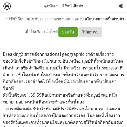
ดูหนังมา
–
จิรัตน์ เสือป่า
เราใช้คุ๊กกี้บนเว็บไซต์ของเรา กรุณาอ่านและยอมรับ
นโยบายความเป็นส่วนตัว
Breaking2
เพื่อใช้บริการเว็บไซต์
ยอมรับ
ไม่ยอมรับ
Breaking2 สารคดีจากnational geographic ว่าด้วยเรื่องราว
ของ3นักวิ่งที่เข้าฝึกฝนโปรแกรมอันเหนือมนุษย์ที่ทั้งหนักและโหด
เพื่อทำลายขีดจำกัดที่ว่ามนุษย์ไม่มีทางวิ่งมาราธอนในระยะเวลาที่
ต่ำกว่า2ชั่วโมงนั่นทำให้เป้าหมายทั้งนักวิ่งและนักวิทยาศาสตร์การ
กีฬาต้องตั้งเวลาจำกัดไว้ที่ หนึ่งชั่วโมงห้าสิบเก้านาทีห้่าสิบเก้า
วินาที
ดังนั้นตัวเลข1.59.59คือเป้าหมายหรือกำแพงที่มนุษย์กลุ่มหนึ่ง
พยายามอย่างหนักเพื่อทลายกำแพงกั้นนั้นลง
สารคดีตามติด3นักวิ่งที่ต่างมีประวัติที่น่าสนใจพวกเขาต้องแบก
รับทั้งความกดดันทั้งต่อการฝึกและจากตัวเอง ในขณะที่เรื่องราว
ของรักวิ่งแต่ละคนทั่งน่าสนใจและน่าติดตามสปิริตนักกีฬาอันแรงก