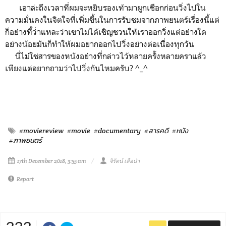
เอาล่ะถึงเวลาที่ผมจะหยิบรองเท้ามาผูกเชือกก่อนวิ่งไปใน
ความมั่นคงในจิตใจที่เพิ่มขึ้นในการรับชมจากภาพยนตร์​เรื่องนี้แต่
ก็อย่างที่้ว่่าแหละว่าเขาไม่ได้เชิญชวนให้​เราออกวิ่งแต่อย่างใด
อย่างน้อยมันก็ทำให้ผมอยากออกไปวิ่งอย่างต่อเนื่ิองทุกวัน
นี่ไม่ใช่สารของหนัง​อย่างที่กล่าวไว้หลายครั้งหลายคราแล้ว
เพียงแต่อยากถามว่าไปวิ่งกันไหมครับ? ^_^
#moviereview
#movie
#documentary
#สารคดี
#หนัง
#ภาพยนตร์
17th December 2018, 3:55 am
จิรัตน์ เสือป่า
Report