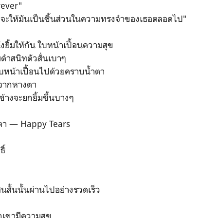
rever"
ย ว่าจะให้มันเป็นชิ้นส่วนในความทรงจำของเธอตลอดไป"
งยิ้มให้กัน ใบหน้าเปื้อนความสุข
ดำสนิทตัวสั่นเบาๆ
ที่ใบหน้าเปื้อนไปด้วยคราบน้ำตา
หลจากหางตา
งข้างจะยกยิ้มขึ้นบางๆ
้ำตา — Happy Tears
ธิ์
นสั้นนั้นผ่านไปอย่างรวดเร็ว
วกเขามีความสุข