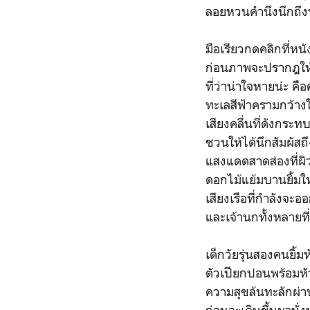
ลอยหวนคำนึงนึกถึงทุ
มือเรียวกดคลิกที่หนั
ก่อนภาพจะปรากฎให้เ
ที่ว่าน่าใจหายน่ะ ค
ทะเลสีฟ้าครามกว้า
เสียงคลื่นที่ดังกระ
ชวนให้ได้นึกสัมผัสถึ
แสงแดดสาดส่องที่ผ
ดอกไม้แย้มบานยิ้มให
เสียงเรือที่กำลังจะอ
และเจ้านกทั้งหลายที่
เด็กวัยรุ่นสองคนยิ้ม
ตัวเปียกปอนพร้อมหัวใ
ความสุขล้นทะลักผ่า