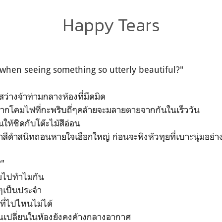
Happy Tears
ry when seeing something so utterly beautiful?"
ว่างจ้าท่ามกลางห้องที่มืดมิด
่จากโคมไฟที่กะพริบถี่ๆคล้ายจะมลายตายจากกันในเร็ววัน
่อนให้ชิดกับโต๊ะไม้สีอ่อน
สีดำสนิทถอนหายใจเฮือกใหญ่ ก่อนจะพิงหัวทุยที่เบาะนุ่มอย่า
?"
ซึมไปทำไมกัน
ำๆเป็นประจำ
ยมที่ไปไหนไม่ได้
นเปลี่ยนในห้องยังคงค้างกลางอากาศ