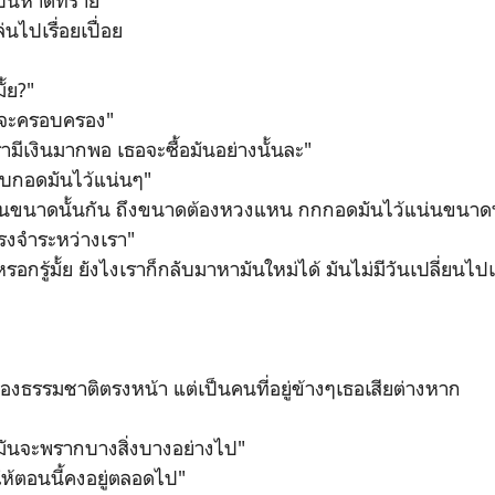
่งบนหาดทราย
่นไปเรื่อยเปื่อย
ั้ย?"
ากจะครอบครอง"
รามีเงินมากพอ เธอจะซื้อมันอย่างนั้นละ"
เก็บกอดมันไว้แน่นๆ"
มันขนาดนั้นกัน ถึงขนาดต้องหวงแหน กกกอดมันไว้แน่นขนาดนั
รงจำระหว่างเรา"
อกรู้มั้ย ยังไงเราก็กลับมาหามันใหม่ได้ มันไม่มีวันเปลี่ยนไป
งธรรมชาติตรงหน้า แต่เป็นคนที่อยู่ข้างๆเธอเสียต่างหาก
ง มันจะพรากบางสิ่งบางอย่างไป"
กให้ตอนนี้คงอยู่ตลอดไป"