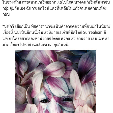
ในช่วงท้าย การสนทนาเริ่มออกทะเลไปไกล บางคนก็เริ่มหันมาจับ
กลุ่มคุยกันเอง ฉันกระดกไวน์แดงที่เหลือในแก้วจนหมดก่อนที่จะ
กลับ
“บทกวี เยือกเย็น พิสดาร” น่าจะเป็นคำจำกัดความที่ฉันยกให้นิยาย
เรื่องนี้ นับเป็นอีกหนึ่งในนวนิยายเอเชียที่มีสไตล์ Surrealism ดี
แท้ ถ้าใครอยากลองหานิยายสไตล์แหวกแนว อ่านง่าย เล่มไม่หนา
มาก ก็ลองไปหาอ่านแล้วเข้ามาคุยกันนะ