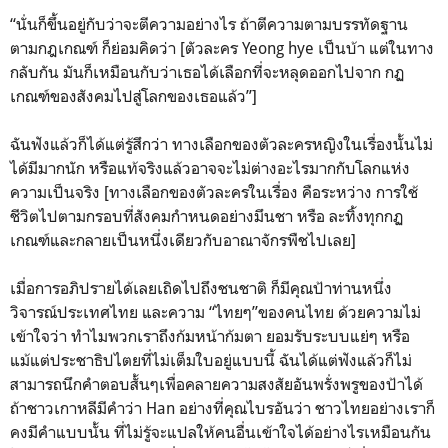
“นั่นก็ขึ้นอยู่กับว่าจะตีความอย่างไร ถ้าตีความตามบรรทัดฐาน
ตามกฎเกณฑ์ ก็ย่อมคิดว่า [ตัวละคร Yeong hye เป็นบ้า แต่ในทาง
กลับกัน มันก็เหมือนกับว่าเธอได้เลือกที่จะหลุดออกไปจาก กฏ
เกณฑ์ของสังคมไปสู่โลกของเธอแล้ว”]
ฉันฟังแล้วก็ได้แต่รู้สึกว่า ทางเลือกของตัวละครหญิงในเรื่องนั้นไม่
ได้มีมากนัก หรือแท้จริงแล้วอาจจะไม่ต่างอะไรมากกับโลกแห่ง
ความเป็นจริง [ทางเลือกของตัวละครในเรื่อง คือระหว่าง การใช้
ชีวิตไปตามกรอบที่สังคมกำหนดอย่างมึนชา หรือ ละทิ้งทุกกฏ
เกณฑ์และกลายเป็นหนึ่งเดียวกับอาณาจักรพืชไปเลย]
เมื่อการอภิปรายได้เลยเถิดไปถึงชนชาติ ก็มีคุณป้าท่านหนึ่ง
วิจารณ์ประเทศไทย และความ “ไทยๆ”ของคนไทย ด้วยความไม่
เข้าใจว่า ทำไมพวกเราถึงก้มหน้าก้มตา ยอมรับระบบแย่ๆ หรือ
แม้แต่ประชาธิปไตยที่ไม่เต็มใบอยู่แบบนี้ ฉันได้แต่ฟังแล้วก็ไม่
สามารถนึกคำตอบสั้นๆเพื่อคลายความสงสัยอันพรั่งพรูของป้าได้
ถ้าชาวเกาหลีมีคำว่า Han อย่างที่คุณไบรอันว่า ชาวไทยอย่างเราก็
คงมีคำแบบนั้น ที่ไม่รู้จะแปลให้คนอื่นเข้าใจได้อย่างไรเหมือนกัน