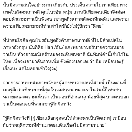
นั้นมีความสนใจอย่างมาก เกี่ยวกับ ประเด็นความไม่เท่าเทียมทาง
เพศในสังคมเกาหลี คุณไบรอัน หนุ่ม เกาหลีเพียงคนเดียวจึงต้อง
ตอบคำถามมากเป็นพิเศษ เขาพูดถึงสภาพสังคมที่กดดัน และความ
ความเพียรพยายามที่ทำเท่าไหร่ก็ยังไม่รู้สึกว่า “ดีพอ”
ที่น่าสนใจคือ คุณไบรอันพูดถึงคำภาษาเกาหลี ที่ไม่มีคำแปลใน
ภาษาอังกฤษ นั่นก็คือ Han /ฮัน/ และพยายามอธิบายความหมาย
ว่าเป็น ห้วงอารมณ์เศร้าหมองระดับชนชาติ ฉันพิมพ์คำนี้เก็บไว้ใน
โน้ต เพื่อจะเอามาค้นอ่านเพิ่ม ซึ่งต้องบอกเลยว่า อืม เหมือนจะรู้
เรื่องนะ แต่ไม่ค่อยเข้าใจ(ว่ะ)
จากการอ่านบทสัมภาษณ์ของผู้แต่งพบว่าตอนที่สามนี้ เป็นตอนที่
เธอรู้สึกว่าเขียนยากที่สุด ในวงสนทนาของเราในวันนี้ก็เช่นกัน
หลายคนลงความเห็นว่า เป็นตอนที่อ่านสนุกน้อยที่สุด บางคนบอก
ว่าเป็นตอนจบที่พวกเขารู้สึกผิดหวัง
“รู้สึกผิดหวังที่ [ผู้เขียนเลือกจุดจบให้ตัวละครเป็นจิตเภท] เหมือน
กับว่าพฤติกรรมที่ผ่านมาตอนต้นเรื่องไม่มีความหมาย”