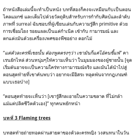
ถ้าหนังสือเล่มนี้จะทำเป็นหนัง บทที่สองก็คงจะเหมือนกับเป็นตอน
ไคลแมกซ์ และเต็มไปด้วยวัตถุดิบสำหรับการกำกับศิลป์และลำดับ
ภาพที่ surreal ฉันชอบที่ผู้เขียนเล่นกับความรู้สึก primitive ด้วย
การเชื่อมโยง รอยแผลเป็นแต่กำเนิด เข้ากับ กามารมณ์ และ
ตกแต่งมันด้วยเครื่องเพศของพืชอย่าง ดอกไม้
“
แต่ตัวละครพี่เขยนั้น ต้องพูดตรงๆว่า เขามันก็แค่ไอ้คนขี้แพ้
” คา
เรนยักไหล่ ส่วนหนุ่มๆให้ความเห็นว่า ในมุมมองของผู้ชายนั้น [จุด
เริ่มต้นอาจจะเป็นความใคร่ทางกามารมณ์จริง และมันได้นำไปสู่
ตอนสุดท้ายที่เขาค้นพบว่า อยากจะมีอิสระ หลุดพ้นจากกฎเกณฑ์
แบบเธอบ้าง]
“ตอนสุดท้ายจะเห็นว่า [เขารู้สึกละอายในความขลาด ที่ไม่กล้า
แม้แต่ปลิดชีวิตตัวเอง]” ทุกคนพยักหน้า
บทที่ 3 Flaming trees
บทสุดท้ายถ่ายทอดผ่านสายตาของตัวละครหญิง วงสนทนาในวัน