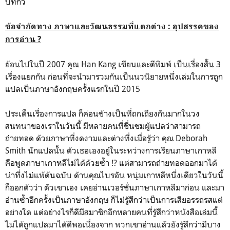
บทกวี
ข้อจำกัดทาง ภาษาและวัฒนธรรมที่แตกต่าง : อุปสรรคของ
การอ่าน ?
ย้อนไปในปี 2007 คุณ Han Kang เขียนและตีพิมพ์ เป็นเรื่องสั้น 3
เรื่องแยกกัน ก่อนที่จะนำมารวมกันเป็นนวนิยายหนึ่งเล่มในการถูก
แปลเป็นภาษาอังกฤษครั้งแรกในปี 2015
ประเด็นเรื่องการแปล ก็ค่อนข้างเป็นที่ถกเถียงกันมากในวง
สนทนาของเราในวันนี้ มีหลายคนที่ชื่นชมผู้แปลว่าสามารถ
ถ่ายทอด ด้วยภาษาที่งดงามและต่างทึ่งเมื่อรู้ว่า คุณ Deborah
Smith นักแปลนั้น ตัวเธอเองอยู่ในระหว่างการเรียนภาษาเกาหลี
คือพูดภาษาเกาหลีไม่ได้ด้วยซ้ำ !? แต่สามารถถ่ายทอดออกมาได้
น่าทึ่งไม่แพ้ต้นฉบับ ด้านคุณไบรอัน หนุ่มเกาหลีหนึ่งเดียวในวันนี้
ก็ออกตัวว่า ตัวเขาเอง เคยอ่านเวอร์ชั่นภาษาเกาหลีมาก่อน และมา
อ่านซ้ำอีกครั้งเป็นภาษาอังกฤษ ก็ไม่รู้สึกว่าเป็นการเสียอรรถรสแต่
อย่างใด แต่อย่างไรก็ดีมีสมาชิกอีกหลายคนที่รู้สึกว่าหนังสือเล่มนี้
ไม่ได้ถูกแปลมาได้ดีพอเนื่องจาก พวกเขาอ่านแล้วยังรู้สึกว่ามีบาง