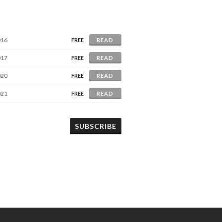
016
FREE
READ
017
FREE
READ
020
FREE
READ
021
FREE
READ
SUBSCRIBE