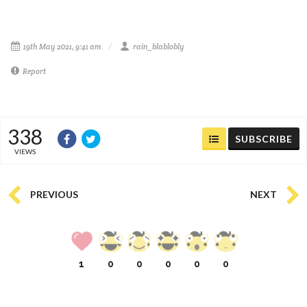
19th May 2021, 9:41 am
rain_blablobly
Report
338
SUBSCRIBE
VIEWS
PREVIOUS
NEXT
1
0
0
0
0
0