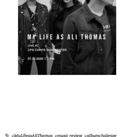
#MyLifeasAliThomas
#music review
#albumchalenge