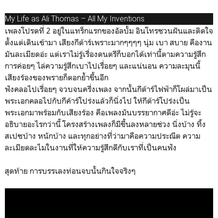
My Life as Ali Thomas –
All My Inventions
เพลงโปรดที่ 2 อยู่ในแทร็กแรกของอัลบั้ม อินโทรชวนฝันและติดใจ
ตั้งแต่เดินเข้ามา เสียงกีต้าร์เพราะมากๆๆๆๆ นุ่ม เบา สบาย คืองาน
มันละเมียดอ่ะ แต่เราไม่รู้เรื่องดนตรีก็บอกได้เท่านี้ตามความรู้สึก
การค่อยๆ ไล่ความรู้สึกเบาไปเรื่อยๆ และแน่นอน ความละมุนนี้
เสียงร้องของพรายก็ตอกย้ำขึ้นอีก
ฟังคลอไปเรื่อยๆ จวบจนครึ่งเพลง จากนั้นกีต้าร์ไฟฟ้าก็โผล่มาเป็น
พระเอกคลอไปกับกีค้าร์โปร่งแล้วก็นิ่งไป ให้กีต้าร์โปร่งเป็น
พระเอกมาพร้อมกับเสียงร้อง คือเพลงมันบรรยากาศดีอ่ะ ไม่รู้จะ
อธิบายอะไรกว่านี้ โครงสร้างเพลงก็มีขึ้นลงหลายช่วง นิ่งบ้าง ทิ้ง
สเปซบ้าง หนักบ้าง และทุกอย่างที่ว่ามาคือความประณีต ความ
ละเมียดละไมในงานที่ให้ความรู้สึกดีกับเราที่เป็นคนฟัง
สุดท้าย การบรรเลงท่อนจบนั้นกินใจจริงๆ