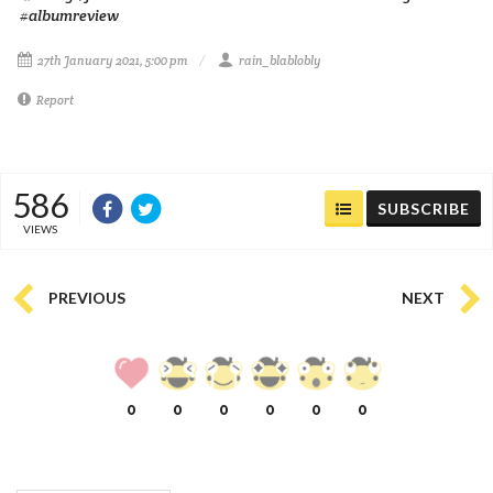
#albumreview
27th January 2021, 5:00 pm
rain_blablobly
Report
586
SUBSCRIBE
VIEWS
PREVIOUS
NEXT
0
0
0
0
0
0