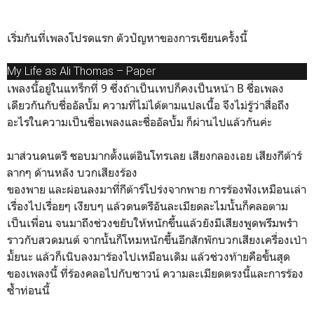
เริ่มกันที่เพลงโปรดแรก ตัวปัญหาของการเขียนครั้งนี้
My Life as Ali Thomas – Paper
เพลงนี้อยู่ในแทร็กที่ 9 ซึ่งถ้าเป็นเทปก็คงเป็นหน้า B ชื่อเพลง
เดียวกันกับชื่ออัลบั้ม ความที่ไม่ได้ตามแปลเนื้อ จึงไม่รู้ว่าสื่อถึง
อะไรในความเป็นชื่อเพลงและชื่ออัลบั้ม ก็ผ่านไปแล้วกันค่ะ
มาส่วนดนตรี ชอบมากตั้งแต่อินโทรเลย เสียงกลองเอย เสียงกีต้าร์
ลากๆ ด้านหลัง บวกเสียงร้อง
ของพาย และผ่อนลงมาที่กีต้าร์โปร่งจากพาย การร้องฟังเหมือนเล่า
เรื่องไปเรื่อยๆ เงียบๆ แล้วดนตรีอันละเมียดละไมนั้นก็คลอตาม
เป็นเพื่อน จนมาถึงช่วงขยับให้หนักขึ้นแล้วยังมีเสียงพูดพรึมพรำ
ราวกับสวดมนต์ จากนั้นก็โหมหนักขึ้นอีกสักพักบวกเสียงเครื่องเป่า
มั้ยนะ แล้วก็เนิบลงมาร้องไปเหมือนเดิม แล้วช่วงท้ายคือขั้นสุด
ของเพลงนี้ ที่ร้องคลอไปกับซาวน์ ความละเมียดตรงนี้และการร้อง
ซ้ำท่อนนี้