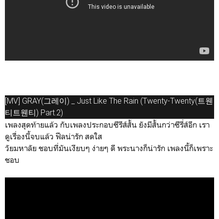
[MV] GRAY(그레이) _ Just Like The Rain (Twenty-Twenty(트웬
티트웬티) Part.2)
เพลงสุดท้ายแล้ว กับเพลงประกอบซีรีส์สั้น ยังมีสั้นกว่าซีรี่ส์อีก เรา
ดูเรื่องนี้จบแล้ว ฟีลน่ารัก สดใส
วัยมหาลัย ชอบที่มันเงียบๆ ง่ายๆ ดี พระนางก็น่ารัก เพลงนี้ก็เพราะ
ชอบ