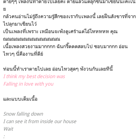
ตายๆๆ เพลงนี้ทำตายไปเลยค่ะ ตายแล้วแต่ลุกขึ้นมาเขียนนะคะเนี่
ย
กลัวคนอ่านไม่รู้ถึงความรู้สึกของเรากับเพลงนี้ เลยฝืนสังขารที่จาก
ไปลุกมาเขียนไว้
เป็นเพลงที่เพราะ เหมือนจะฟังดูเศร้าแต่โอ้โหหหหห คุณ
ณณณณณณณณณณณณณณ
เนื้อเพลงสวยงามมากกกก ฉันกรี๊ดดดสลบไป ชอบมากกก อ่อน
ไหวๆ นี่คืองานที่ดีย์
ท่อนนี้ทำเราตายไปเลย อ่อนไหวสุดๆ ฟังวนกันเลยทีนี้
I think my best decision was
Falling in love with you
และแบบเต็มเนื้อ
Snow falling down
I can see it from inside our house
Wait
: