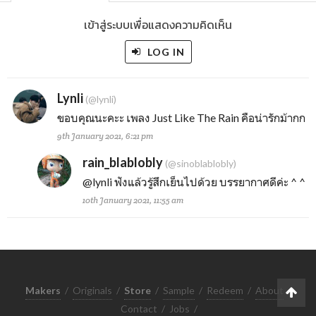
เข้าสู่ระบบเพื่อแสดงความคิดเห็น
LOG IN
Lynli
(@lynli)
ขอบคุณนะคะะ เพลง Just Like The Rain คือน่ารักม้ากก
9th January 2021, 6:21 pm
rain_blablobly
(@sinoblablobly)
@lynli
ฟังแล้วรู้สึกเย็นไปด้วย บรรยากาศดีค่ะ ^ ^
10th January 2021, 11:55 am
Makers
/
Originals
/
Store
/
Sample
/
Redeem
/
About
/
Contact
/
Jobs
/