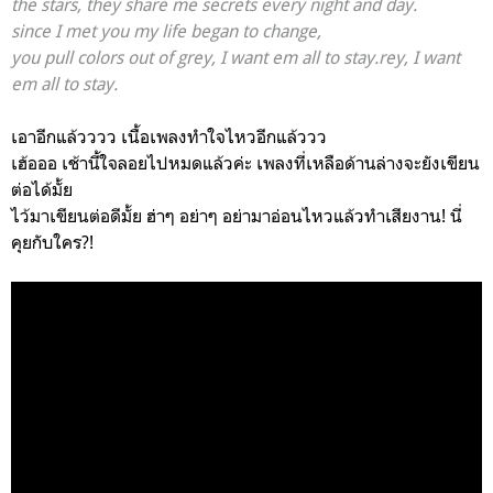
the stars, they share me secrets every night and day.
s
ince I met you my life began to change,
you pull colors out of grey, I want em all to stay.rey, I want
em all to stay.
เอาอีกแล้วววว เนื้อเพลงทำใจไหวอีกแล้ววว
เฮ้อออ เช้านี้ใจลอยไปหมดแล้วค่ะ เพลงที่เหลือด้านล่างจะยังเขียน
ต่อได้มั้ย
ไว้มาเขียนต่อดีมั้ย ฮ่าๆ อย่าๆ อย่ามาอ่อนไหวแล้วทำเสียงาน! นี่
คุยกับใคร?!