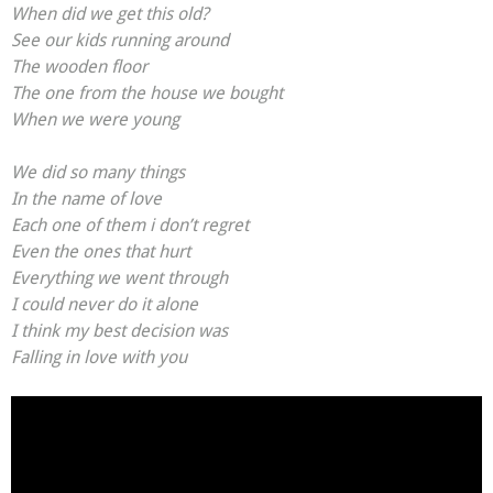
When did we get this old?
See our kids running around
The wooden floor
The one from the house we bought
When we were young
We did so many things
In the name of love
Each one of them i don’t regret
Even the ones that hurt
Everything we went through
I could never do it alone
I think my best decision was
Falling in love with you