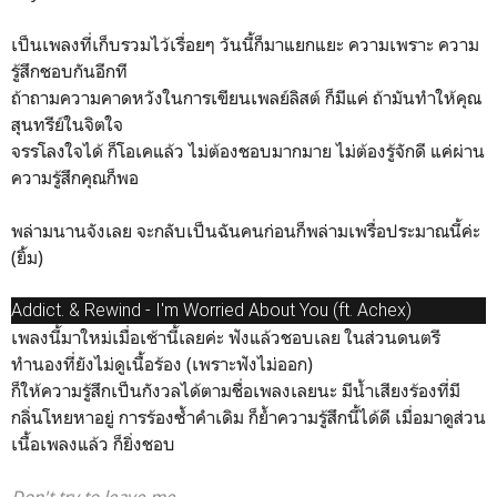
เป็นเพลงที่เก็บรวมไว้เรื่อยๆ วันนี้ก็มาแยกแยะ ความเพราะ ความ
รู้สึกชอบกันอีกที
ถ้าถามความคาดหวังในการเขียนเพลย์ลิสต์ ก็มีแค่ ถ้ามันทำให้คุณ
สุนทรีย์ในจิตใจ
จรรโลงใจได้ ก็โอเคแล้ว ไม่ต้องชอบมากมาย ไม่ต้องรู้จักดี แค่ผ่าน
ความรู้สึกคุณก็พอ
พล่ามนานจังเลย จะกลับเป็นฉันคนก่อนก็พล่ามเพรื่อประมาณนี้ค่ะ
(ยิ้ม)
Addict. & Rewind - I'm Worried About You (ft. Achex)
เพลงนี้มาใหม่เมื่อเช้านี้เลยค่ะ ฟังแล้วชอบเลย ในส่วนดนตรี
ทำนองที่ยังไม่ดูเนื้อร้อง (เพราะฟังไม่ออก)
ก็ให้ความรู้สึกเป็นกังวลได้ตามชื่อเพลงเลยนะ มีน้ำเสียงร้องที่มี
กลิ่นโหยหาอยู่ การร้องซ้ำคำเดิม ก็ย้ำความรู้สึกนี้ได้ดี เมื่อมาดูส่วน
เนื้อเพลงแล้ว ก็ยิ่งชอบ
Don't try to leave me,