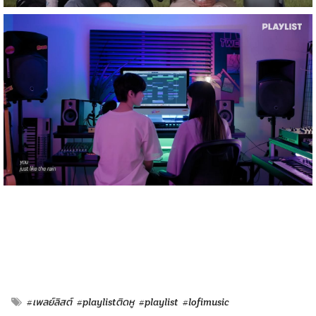
#เพลย์ลิสต์
#playlistติดหู
#playlist
#lofimusic