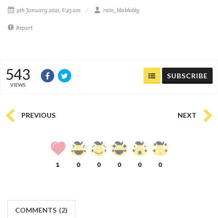
9th January 2021, 6:45 am
rain_blablobly
Report
543
SUBSCRIBE
VIEWS
PREVIOUS
NEXT
1
0
0
0
0
0
COMMENTS
(
2)