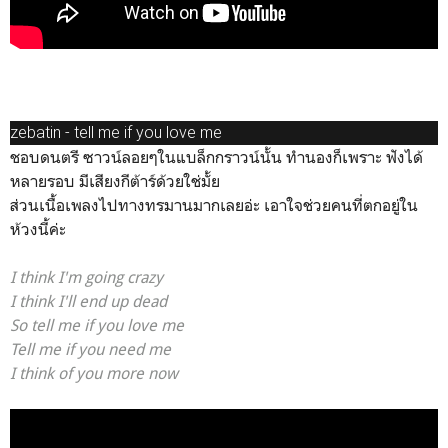
zebatin - tell me if you love me
ชอบดนตรี ซาวน์ลอยๆในแบล็กกราวน์นั้น ทำนองก็เพราะ ฟังได้
หลายรอบ มีเสียงกีต้าร์ด้วยใช่มั้ย
ส่วนเนื้อเพลงไปทางทรมานมากเลยอ่ะ เอาใจช่วยคนที่ตกอยู่ใน
ห้วงนี้ค่ะ
I think I'm going crazy
I think I'll end up dead
So tell me if you love me
Tell me if you need me
I think of you more now