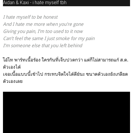
Aidan & Kaxi - i hate myself tbh
I hate myself to be honest
And I hate me more when you’re gone
Giving you pain, I’m too used to it now
Can’t feel the same I just smoke for my pain
I’m someone else that you left behind
โอ้โห พาร์ทเนื้อร้อง ใครกันที่เจ็บปวดกว่า แต่ก็ไม่สามารถแก้ ส.ด.
ตัวเองได้
เจอเนื้อแบบนี้เข้าไป กระทบจิตใจได้ดีย์นะ ขนาดตัวเองยังเกลียด
ตัวเองเลย