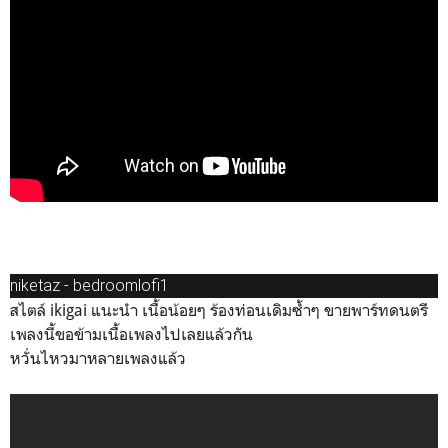
niketaz - bedroomlofi1
สไตล์ ikigai แนะนำ เนื้อน้อยๆ ร้องท่อนเดิมซ้ำๆ ขายพาร์ทดนตรี
เพลงนี้ขอข้ามเนื้อเพลงไปเลยแล้วกัน
หวั่นไหวมาหลายเพลงแล้ว