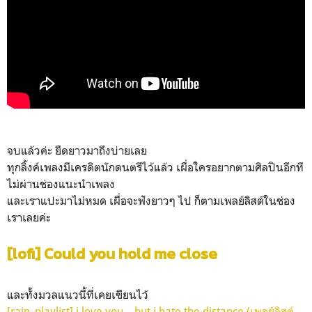
จบแล้วค่ะ ยืดยาวมาถึงบ่ายเลย
ทุกลิ้งค์เพลงมีเครดิตนักดนตรีไว้แล้ว เผื่อใครอยากตามศิลปินอีกที
ไม่ผ่านช่องแนะนำเพลง
และเราแปะมาไม่หมด เผื่อจะฟังยาวๆ ไป ก็ตามเพลย์ลิสต์ในช่อง
เราเลยค่ะ
[lofi] Could you hold me close
และทั้งมวลแนวนี้ที่เคยเขียนไว้
[rain_playlist] i love you... but i hate the distance (เพลย์ลิสต์