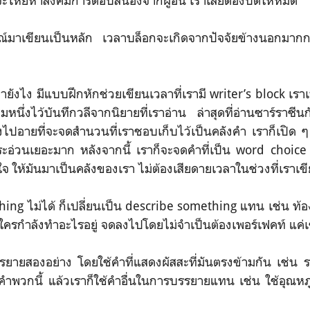
เราจะโหยหาสังคมการตอบสนองจากผู้อื่น เราเลยต้องปิดให้หมด
ณ์มาเขียนเป็นหลัก เวลาบล็อกจะเกิดจากปัจจัยข้างนอกมาก
ยังไง มีแบบฝึกหักช่วยเขียนเวลาที่เรามี writer’s block เร
หนึ่งไว้บันทึกวลีจากนิยายที่เราอ่าน ล่าสุดที่อ่านซาร์ราซี
ไปอายที่จะจดสำนวนที่เราชอบเก็บไว้เป็นคลังคำ เราก็เปิด ๆ ดู
ระอ่วนเยอะมาก หลังจากนี้ เราก็จะจดคำที่เป็น word choice 
ใจ ให้มันมาเป็นคลังของเรา ไม่ต้องเสียดายเวลาในช่วงที่เราเขี
ing ไม่ได้ ก็เปลี่ยนเป็น describe something แทน เช่น ท้อ
็นใครกำลังทำอะไรอยู่ จดลงไปโดยไม่จำเป็นต้องเพอร์เฟคท์ แค
รยายสองอย่าง โดยใช้คำที่แสดงผัสสะที่มันตรงข้ามกัน เช่น ร
ช้คำพวกนี้ แล้วเราก็ใช้คำอื่นในการบรรยายแทน เช่น ใช้อุณห