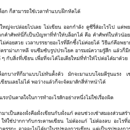
ล็อก ก็สามารถใช้เวลาทำแบบฝึกหัดได้
ใหญ่จะปล่อยไปเลย ไม่เขียน ออกกำลัง ดูซีรี่ส์อะไรไป แต่
ำศัพท์นี่ก็เป็นปัญหาที่ทำให้บล็อกได้ คือ คำศัพท์ในหัวน้อย ร
ไม่ค่อยสวย เวลาบรรยายอะไรที่ลึกซึ้งไม่ค่อยได้ วิธีแก้คือพย
่ส์ดราม่าเกาหลี จนซึมซับรูปประโยค อารมณ์ความรู้สึก แล้วก็
 ๆ กับสิ่งที่เขียน เพื่อที่จะได้ไอเดียใหม่ที่ทำให้ไปต่อได้มาด้วย
บล็อกบางทีก็มาแบบไม่ทันตั้งตัว มักจะมาแบบโจมตีรุนแรง เ
เขียนเลยไม่ได้ พอว่างแล้วก็จะจัดมาสักสี่ห้าหน้าได้
แรงบันดาลใจในการทำอะไรสักอย่างหนึ่งไม่ใช่เรื่องผิด
าเป็นสองฝั่งคือฝั่งเขียนกับฝั่งแก้ ตอนช่วงเช้าสมองส่วนสร้
ห้ใช้ปากกากับกระดาษเขียน ไม่ต้องแก้ ไม่ต้องลบ อะไรที่อ
กตรรกะ อาจจะไม่ได้มาในรูปของการเขียน แต่เป็นรูปของการ