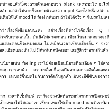
น้าจอแล้วนิ่งจะถามตัวเองก่อนว่า blank เพราะอะไร อะไรที
หลับ แต่ถ้าไม่หายก็จะถามตัวเองว่า input น้อยไปหรือเปล่า เ
ปเติมให้ได้ mood ได้ feel กลับมา ถ้าไม่ได้จริง ๆ ก็เบรกไปเล
ากกว่าเรื่องที่เขียนจบนะคะ อย่างเรื่องที่ค้างไว้คือเรื่อง Q เนื
ำหรับเราตอนนั้น มันยังไม่ตกตะกอน เขียนในอนาคตอาจจะดีกว
แต่ละตอนก็จะหมดแรง ไม่เหมือนเวลาเขียนเรื่องอื่น ๆ จะว่
ยละเอียดเยอะเกินไป มีศัพท์เทคนิคเยอะ เลยรู้สึกว่ายากเกินตัว
นนิยายเน้น feeling เราไม่ค่อยเขียนนิยายที่ละเอียด ๆ ไม่ส
กสภาวะรอบตัว ความบล็อกก็เจอเกิดจากสภาวะจิตใจและ
หาร เอเนอร์จี้หมดไปกับการดีลกับลูกค้า มันจะมีซีซันของก
มาก เวลาที่เริ่มพิมพ์ เราก็จะช่วงบิลท์อารมณ์จากการเปิดเฟ
เปิดเพลงไม่ได้เวลาเราเขียน เพลงใช้เป็น mood ตอนที่เราบิลท