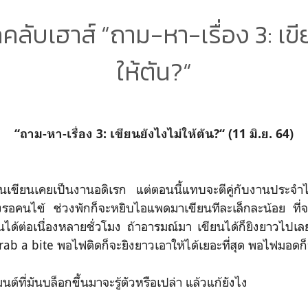
ับเฮาส์ “ถาม-หา-เรื่อง 3: เขี
ให้ตัน?“
“ถาม-หา-เรื่อง 3: เขียนยังไงไม่ให้ตัน?“ (11 มิ.ย. 64)
นเขียนเคยเป็นงานอดิเรก แต่ตอนนี้แทบจะตีคู่กับงานประจำ
รอคนไข้ ช่วงพักก็จะหยิบไอแพดมาเขียนทีละเล็กละน้อย ที่
ยนได้ต่อเนื่องหลายชั่วโมง ถ้าอารมณ์มา เขียนได้ก็ยิงยาวไปเลย
rab a bite พอไฟติดก็จะยิงยาวเอาให้ได้เยอะที่สุด พอไฟมอดก
ต์ที่มันบล็อกขึ้นมาจะรู้ตัวหรือเปล่า แล้วแก้ยังไง