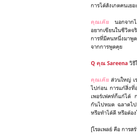
การได้สังเกตคนเยอะ 
นอกจากได้ไป
คุณเคีย
อยากเขียนในชีวิตจริ
การที่มีคนหนึ่งมาพู
จากการพูดคุย
วิธ
Q
คุณ Sareena
ส่วนใหญ่ เ
คุณเคีย
ไปก่อน การแก้สิ่งท
เพอร์เฟคท์ก็แก้ได้
กันไปหมด ฉลาดไปหม
หรือทำได้ดี หรือต้
[โรลเพลย์ คือ การส