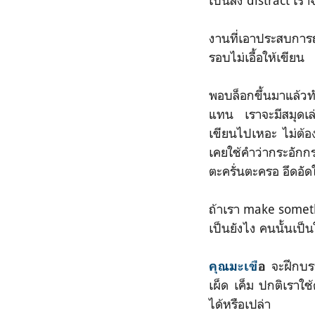
เป็นสิ่ง distract 
งานที่เอาประสบการ
รอบไม่เอื้อให้เขียน
พอบล็อกขึ้นมาแล้วทำ
แทน เราจะมีสมุดเล่ม
เขียนไปเหอะ ไม่ต้อง
เคยใช้คำว่ากระอักก
ตะครั่นตะครอ อึดอัด
ถ้าเรา make someth
เป็นยังไง คนนั้นเป
จะฝึกบร
คุณมะเขื
อ
เผ็ด เค็ม ปกติเราใ
ได้หรือเปล่า