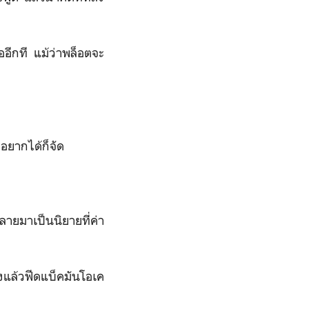
อีกที แม้ว่าพล็อตจะ
 อยากได้ก็จัด
กลายมาเป็นนิยายที่ค่า
งแล้วฟีดแบ็คมันโอเค