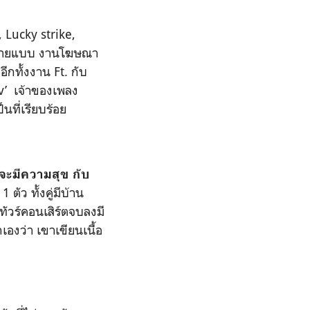
 Lucky strike,
น ถ่ายแบบ งานโฆษณา
าอีกทั้งงาน
Ft.
กับ
v’ เ
จ้าของเพลง
็นที่เรียบร้อย
อนจะมีความสุข กับ
 1
ตัว ทั้งคู่มีบ้าน
กทัวร์คอนเสิร์ตจบลงมี
เองว่า เขาเขียนเนื้อ