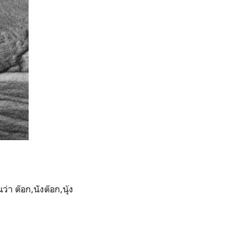
นว่า ต๊อก
,
นังต๊อก,
นุ้ง