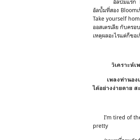
อัลบั้มแรก
อัลบั้มที่สอง
Bloom
เ
Take yourself ho
ออสเตรเลีย กับครอบ
เหตุผลอะไรแต่ก็ขอเ
วิเคราะห์เพ
เพลงทำนองเนิ
ได้อย่างง่ายดาย ส
I’m tired of t
pretty