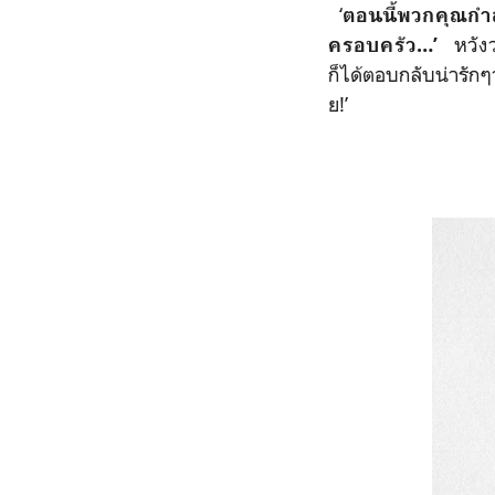
‘
ตอนนี้พวกคุณกำลั
หวังว
ครอบครัว
…’
ก็ได้ตอบกลับน่ารักๆ
ย
!’