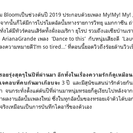
้ม
Bloom
เป็นช่วงต้นปี
2019
ประกอบด้วยเพลง
My!My! My! ,
ๆจากนั้นก็ได้มีการโปรโมตอัลบั้มทางรายการวิทยุ แมกกาซี
ทั่งได้มีทัวร์คอนเสิร์ตทั้งฝั่งอเมริกา ยุโรป รวมถึงเอเชียบ้านเร
ง
ArianaGrande
เพลง
‘Dance to this’
กับหนุ่มเสียงดี
’Lau
พลงความหมายดี
‘I’m so tired…’
ที่ตอนนี้ยอดวิวถึงร้อยล้านวิวเป
ทรอยรุ่งสุดๆในปีที่ผ่านมา อีกทั้งในเรื่องความรักก็ดูเหมื
3
ปี และมีสุนัขแสนน่ารักด้วยกัน
จคอบที่คบกันมาเกือบจะ
กา
จนกระทั่งตั้งแต่ต้นปีที่ผ่านมาหนุ่มทรอยก็ดูเงียบไปหลังจา
มทำผลงานอัลบั้มเพลงใหม่ ซึ่งในทุกอัลบั้มของทรอยเจ้าตัวได้บอก
ริงเหมือนเป็นการบันทึกไดอารี่ของตัวเอง