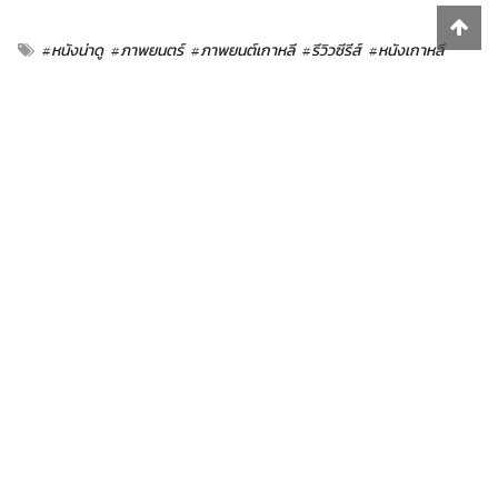
#หนังน่าดู
#ภาพยนตร์
#ภาพยนต์เกาหลี
#รีวิวซีรีส์
#หนังเกาหลี
23rd August 2022, 9:03 am
ilysmindori
Report
844
SUBSCRIBE
VIEWS
PREVIOUS
0
0
0
0
0
0