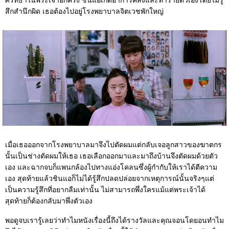
ศรัทธาในพระเจ้าอีกครั้ง ชินแอเกิดอาการคลั่งและทำร้ายตัวเองโดยไม่รู้
สึกสำนึกผิด เธอต้องไปอยู่โรงพยาบาลจิตเวชพักใหญ่
เมื่อเธอออกจากโรงพยาบาลมาจึงไปตัดผมแต่กลับเจอลูกสาวของฆาตกร
นั้นเป็นช่างตัดผมให้เธอ เธอเลือกออกมาและมาถึงบ้านจึงตัดผมด้วยตัว
เอง และฉากจบก็แพนกล้องไปทางแอ่งโคลนซึ่งผู้กำกับให้เราได้ตีความ
เอง สุดท้ายแล้วชินแอก็ไม่ได้รู้สึกปลดปล่อยจากเหตุการณ์นั้นจริงๆแต่
เป็นความรู้สึกที่อยากลืมเท่านั้น ไม่สามารถพึ่งใครแม้แต่พระเจ้าได้
สุดท้ายก็ต้องกลับมาพึ่งตัวเอง
พอดูจบเรารู้เลยว่าทำไมหนังเรื่องนี้ถึงได้รางวัลและคุณจอนโดยอนทำไม