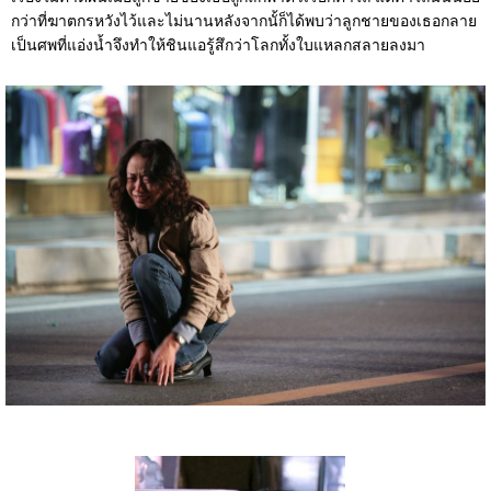
กว่าที่ฆาตกรหวังไว้และไม่นานหลังจากนั้ก็ได้พบว่าลูกชายของเธอกลาย
เป็นศพที่แอ่งน้ำจึงทำให้ชินแอรู้สึกว่าโลกทั้งใบแหลกสลายลงมา