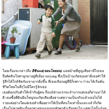
โดยเรื่องจะกล่าวถึง
อีชินแอ(จอนโดยอน)
แม่หม้ายที่สูญเสียสามีไปเธอ
จึงตัดสินใจพาลูกมาอยู่ที่เมือง miryang ซึ่งเป็นบ้านเกิดของสามีเธอทำให้
รู้สึกได้ใกล้ชิดกับเขามากยิ่งขึ้น ที่เธอเลือกอยู่ที่นี่ก็เพราะว่าจะได้เริ่มต้น
ชีวิตใหม่ในที่ๆไม่มีใครรู้จักเธอ
เธอต้องปรับตัวให้เข้ากับผู้คน ถึงแม้ช่วงแรกจะลำบากแต่เธอก็ผ่านมาได้
ดี เธอซื้อที่ดินผืนใหญ่จนเกิดเสียงฮือฮาแต่ความเป็นจริงแล้วเธอไม่ได้
รวยแต่อย่างใดแต่เธอทำเพื่ออยากให้เป็นที่สนใจเท่านั้นและแล้วก็เกิด
เรื่องไม่คาดฝันเมื่อลูกชายของเธอถูกลักพาตัวเรียกค่าไถ่ แต่ค่าไถ่นั้นน้อย