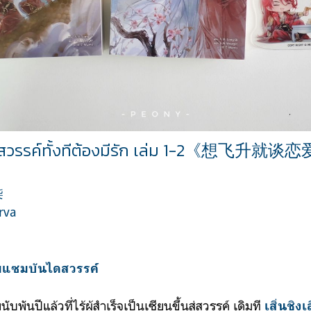
นสวรรค์ทั้งทีต้องมีรัก เล่ม 1-2
《
想飞升就谈恋
柒
rva
บ
มแซมบั
นไดสวรรค์
พันปีแล้วที่ไร้ผู้สำเร็จเป็นเซียนขึ้นสู่สวรรค์ เดิมที
เสิ่นชิง