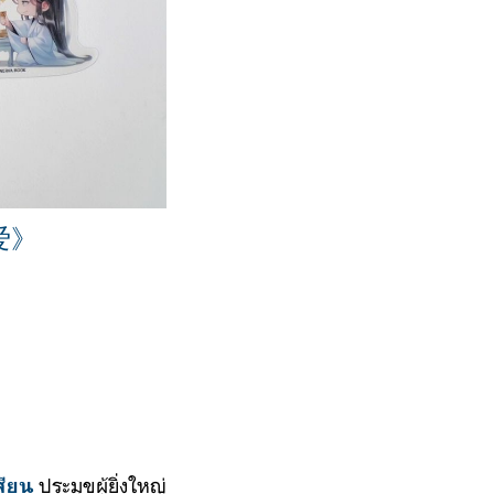
爱》
ประมุขผู้ยิ่งใหญ่
เสียน