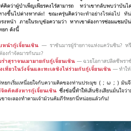
์คิดว่า
ผู้บำเพ็ญเพียรคงไร้สามารถ ทว่าเขากลับพบว่า
บันได
างขึ้นไปต่างหากล่ะ!
ขณะครุ่นคิดว่า
จะทำอย่างไรต่อไป ทัน
นตรงหน้า
ภายใน
ระบุข้อความว่า
หากเขาต้องการซ่อมแซมบัน
ยก ดังนี้
— ราชันมารผู้ร้ายกาจแห่งแคว้นซิน? ห
หน้ากู้เจี้ยนเซิน
ต้องกำจัดมารกันนะ?
—
ฉวยโอกาสปลิดชีพรา
มร่ำสุราจนเมามายกับกู้เจี้ยนเซิน
—
ทำให้
งเที่ยวในวั่งจิ้นและทะเลซิงไห่ร่วมกับกู้เจี้ยนเซิน
ริ่มเหนื่อยใจกับความคิดของท่านประมุข ( ; ω ; ) มันจึ
ซึ่งข้อนี้ทำให้
เสิ่นชิงเสียนมั่นใจว
ีจิตคิดสังหารกู้เจี้ยนเซิน
้นเขาจะลองทำตามเจ้าม้วนคัมภีร์หยกนี่หน่อยแล้วกัน!