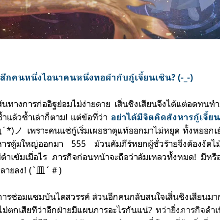
้สึกคนหนึ่งไถนาคนหนึ่งทอผ้ากับกู้เจี้ยนเซิน? (-_-)
นทาง
การก่ออิฐ
ย่อมไม่ง่ายดาย เสิ่นชิงเสียนจึงได้แต่อดทนท
้ำแล้วซ้ำเล่าก็ตาม!
แต่ข้อที่ว่า
อย่าได้มีจิตคิดสังหารกู้เจี้ย
*)ノ เพราะคนแซ่กู้เริ่มเผยธาตุแท้ออกมาไม่หยุด ทั้งหยอกเย้า 
งหารตู้มใหญ่ออกมา 555 ม้วนคัมภีร์หยกผู้ชั่วร้ายจึงต้องงั
ีดำเข้มเมื่อไร ภารกิจก่อนหน้าจะถือว่าล้มเหลว
ทั้งหมด!
มีหรื
ังทลายลง! (`皿´＃)
ารซ่อมแซมบันไดสวรรค์ ส่วนอีกคนกลับสนใจเสิ่นชิงเสียนมากกว
ม่ตกเสียทีว่า
อีกฝ่ายมีแผนการอะไรกันแน่?
ทว่ายิ่งภารกิจดำ