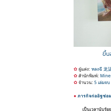
ขึ้
✿
ผู้แต่ง:
หลงฉี
龙
✿
สำนักพิมพ์:
Mine
✿
จำนวน:
5 เล่มจ
●
ภารกิจ
ก่ออิฐ
ซ่อ
เป็นเวลานับร้อยนับ