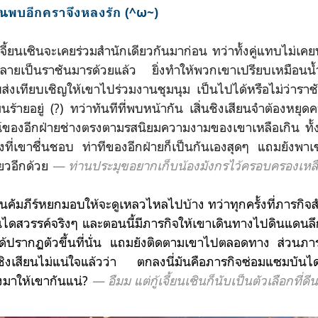
นพบอีกคราจึงหลงรัก (^ω~)
เซินจะเคยร่วมสำนักเดียวกันมาก่อน ทว่าทั้งคู่แทบไม่เคยพ
ยเป็นราชันมารด้วยแล้ว ยิ่งทำให้พวกเขาเปรียบเหมือนน้ำบ
กลับส่งเทียบเชิญให้เขาไปร่วมงานชุมนุม เป็นไปได้หรือไม่ว่ารา
ร้ายอยู่ (?) ทว่าทันทีที่พบหน้ากัน เสิ่นชิงเสียนจำต้องหยุ
์ของอีกฝ่ายช่างตรงตามรสนิยมความงามของเขาเหลือเกิน ทั้
งที่เขาชื่นชอบ ท่าทีของอีกฝ่ายก็เป็นกันเองสุดๆ แถมยังพาเข
่ยวอีกด้วย
— ท่านประมุข
อยากเก็บน้องมังกรไว้ครอบครองเหล
้วนคัมภีร์หยกมอบให้จะดูเหลวไหลไปบ้าง ทว่าทุกครั้งที่ภารกิจสำ
ันไดสวรรค์
จริงๆ
และตอนนี้มีภารกิจให้เขาเดินทางไปดินแดนลึกลั
งได้ปรากฏตัวขึ้นที่นั่น แถมยังติดตามเขาไปตลอดทาง ส่วนภารก
นชิงเสียนไม่แน่ใจแล้วว่า ตกลงนี่มันคือภารกิจซ่อมแซมบั
ส่งมาให้เขากันแน่?
—
อืมม แต่กู้เจี้ยนเซินก็นับเป็นตัวเลือกที่ดี