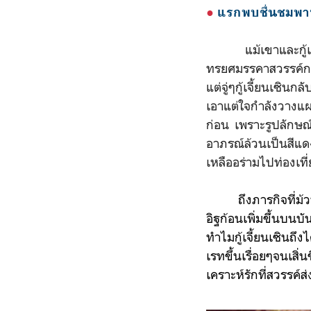
●
แรกพบชื่นชมพา
แม้เขาและกู้เจี้ยน
ทรยศมรรคาสวรรค์กลา
แต่จู่ๆกู้เจี้ยนเซิน
เอาแต่ใจกำลังวางแผน
ก่อน เพราะรูปลักษณ
อาภรณ์ล้วนเป็นสีแด
เหลืออร่ามไปท่องเที
ถึงภารกิจที่ม
อิฐก้อนเ
พิ่มขึ้นบนบ
ทำไมกู้เจี้ยนเซินถึ
เรทขึ้นเรื่อยๆ
จนเสิ่
เคราะห์รักที่สวรรค์