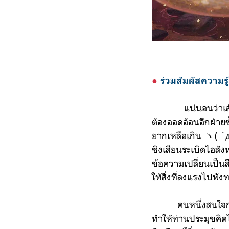
●
ร่วม
สัมผัสความรู
แน่นอนว่าเส้
ต้องออดอ้อนอีกฝ่ายซ
ยากเหลือเกิน ヽ( `д´
ชิงเสียนระเบิดไอสั
ข้อความเปลี่ยนเป็นส
ให้สิ่งที่ลงแรงไปพ
คนหนึ่งสนใจก
ทำให้ท่านประมุขคิดไ