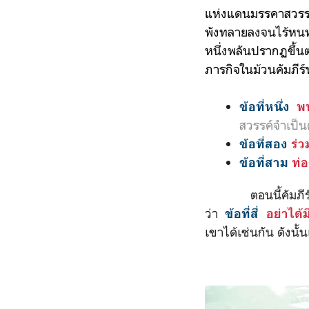
แห่งแดนมรรคาสวรรค
พังทลายลง
จนไร้หนท
หนึ่งพลันปรากฏขึ้
ภารกิจในม้วนคัมภีร์ห
ข้อที่หนึ่ง
พบ
สวรรค์จำเป็น
ข้อที่สอง
ร่ว
ข้อที่สาม
ท่อ
ตอนนี้คัมภีร์หยกเ
ว่า
ข้อที่สี่
อย่าได้ม
เขาได้เช่นกัน ดังนั