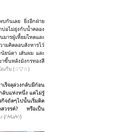
บกันเลย ยิ่งอีกฝ่าย
่อไม่ยุ่งกับน้ำคลอง
ชันมารผู้เหี้ยมโหดและ
ดความคิดลอบสังหารไว้
งนัยน์ตา เส้นผม และ
าขึ้นหลังมังกรทองสี
ือเกิน
(☆▽☆)
เร็จลุล่วงกลับมีก้อน
บแห่งหนึ่ง แต่ไม่รู้
ิจถัดๆไปนั้นเริ่มติด
นไดสวรรค์? หรือเป็น
นะ
(⁄ ⁄•⁄ω⁄•⁄ ⁄)