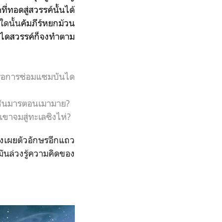
ที่ทอดสู่สวรรค์นั้นได้
ใดนั้น
คัมภีร์หยกม้วน
ไดสวรรค์ก็จง
ทำตาม
รือการซ่อมแซมบันได
ชันมารตอนเมามาย?
เขาจมสู่ทะเลซิงไห่?
งเผยตัวอักษรอีกแถว
่ามันล่วงรู้ความคิดของ