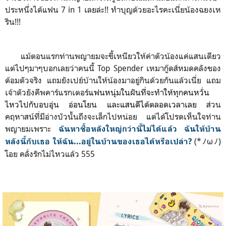
ประหนึ่งได้แฟน 7 in 1 เลยล่ะ!! ทำบุญด้วยอะไรคะเนี่ยน้องฉยงเห
ริน!!!
แม้ตอนแรกท่านพญายมจะขี้เหนียวให้ค่าตัวน้องแค่แสนเดียว
แต่ไปๆมาๆบอกเลยว่าคนนี้ Top Spender เหมากู๊ดส์หมดคลังของ
ด้อมตัวจริง แถมยังเปย์บ้านให้น้องมาอยู่กินด้วยกันแล้วเนี่ย แถม
เจ้าตัวยังคีพคาร์แรกเตอร์
แฟนหนุ่มในฝันที่จะทำให้ทุกคนหวั่น
ไหวไปกับอบอุ่น อ่อนโยน และแสนดีได้ตลอดเวลาเลย
ส่วน
คฤหาสน์ที่มีอ่างบัวนั้นถึงจะเล็กไปหน่อย แต่ได้โปรดเห็นใจท่าน
พญายมเพราะ
ฉั
นหาซื้อหลังใหญ่กว่านี้ไม่ได้แล้ว ฉันให้บ้าน
(*ﾉωﾉ)
หลังนี้กับเธอ ให้ฉัน...อยู่ในบ้านของเธอได้หรือเปล่า?
โอย คลั่งรักไม่ไหวแล้ว 555