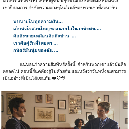
ตัวตนที่แท้จริงเหมือนกับคู่รักอื่
นๆบนโลกใบนี้ยังคงเป็นสิ่
งพวก
เขาก็ต้องการ ดั่งข้อความต่างๆในอีเมล์ของพวกเขาที่
ส่งหากัน
พบนายในทุกความฝัน...
เก็บหั
วใจส่วนใหญ่ของนายไว้ในวอชิงตั
น ...
คิดถึงนายเหมือนคิดถึงบ้าน ...
เราคือคู่รักที่โหยหา ...
กษัตริย์หนุ่มของฉัน ...
แน่นอนว่าความสัมพันธ์ครั้งนี้ สำหรับพวกเขาแล้วมันคือ
ตลอดไป ตอนนี้ก็แค่ต้องสู้ไปด้
วยกัน และหวังว่าวันหนึ่
งจะสามารถ
เป็นอย่างที่เป็นได้เช่นกัน ❤️🤍💙