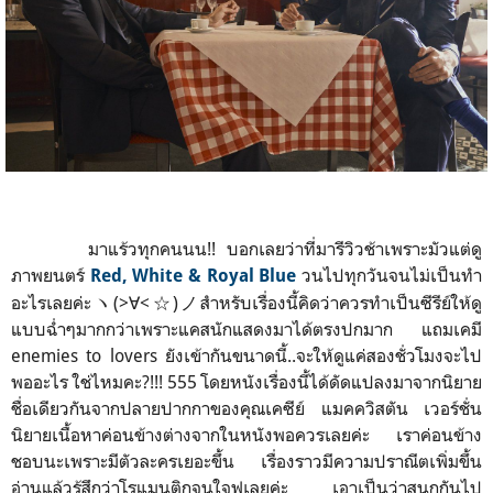
มาแร้วทุกคนนน!! บอกเลยว่าที่มารีวิวช้าเพราะมั
วแต่ดู
ภาพยนตร์
วนไปทุกวันจนไม่เป็
นทำ
Red, White & Royal Blue
อะไรเลยค่ะヽ(>∀<☆)ノสำหรับเรื่
องนี้คิดว่าควรทำเป็นซีรีย์ให้ดู
แบบฉ่ำ
ๆมากกว่าเพราะแคสนักแสดงมาได้ตรงปกมาก แถมเคมี
enemies to lovers ยังเข้ากันขนาดนี้..จะให้ดูแค่
สองชั่วโมงจะไป
พออะไร ใช่ไหมคะ?!!! 555 โดยหนังเรื่องนี้ได้ดั
ดแปลงมาจากนิยาย
ชื่อเดียวกั
นจากปลายปากกาของคุณเคซีย์ แมคควิสตัน เวอร์ชั่น
นิยายเนื้อหาค่อนข้างต่างจากในหนังพอควรเลยค่ะ เราค่อนข้าง
ชอบนะเพราะมีตัวละครเยอะขึ้น เรื่องราวมีความปราณีตเพิ่มขึ้น
อ่านแล้วรู้สึกว่าโรแมนติกจนใจฟูเลยค่ะ เอาเป็นว่าสนุกกันไป