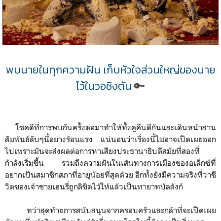
พบนายในทุกความฝัน เก็บหัวใจส่วนใหญ่ของนาย
ไว้ในวอชิงตัน
🔑
โชคดีที่การพบกันครั้งต่
อมาทำให้ทั้งคู่คืนดีกันและเดินหน้าสาน
สัมพันธ์ลั
บๆนี้อย่างร้อนแรง แน่นอนว่าเรื่องนี้ไม่อาจเปิ
ดเผยออก
ไปเพราะมันจะส่งผลต่
อการหาเสียงประธานาธิบดีสมัยที่
สองที่
กำลังเริ่มขึ้น รวมถึงความฝันในเส้นทางการเมื
องของอเล็กซ์ที่
อยากเป็นสมาชิกสภาที่อายุ
น้อยที่สุดด้วย อีกทั้งยังมีความจริงที่ว่าชี
วิ
ตของเจ้าชายเฮนรี่ถูกลิขิตไว้
ให้แล้วเป็นทายาทบัลลังก์
ทว่าสุดท้ายการสนับสนุ
นจากครอบครัวและกล้าที่จะเปิ
ดเผย