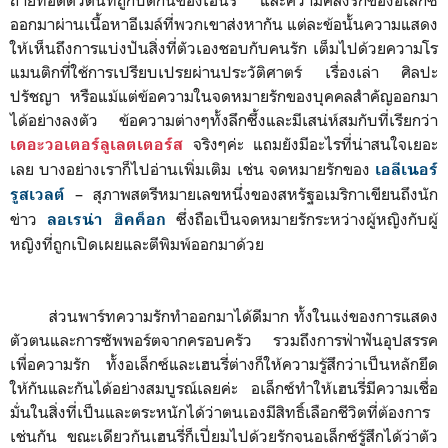
ถ่ายทอดตัวตนที่ถูกปิดกั้นของเฮนรี่ และความคลั่งรักของอเล็กซ์
ออกมาผ่านเนื้อหาอีเมล์ที่พวกเขาส่งหากัน แต่ละข้อนั้นความแสดง
ให้เห็นถึงการแบ่งปันสิ่งที่ตัวเองชอบกับคนรัก เต็มไปด้วยความโร
แมนติกที่ใช้การเปรียบเปรยผ่านประวัติศาตร์ เรื่องเล่า ศิลปะ
ปรัชญา หรือแม้แต่ข้อความในจดหมายรักของบุคคลสำคัญออกมา
ได้อย่างลงตัว ข้อความต่างๆทั้งลึกซึ้งและมีเสน่ห์สมกับที่เรียกว่า
จริงๆค่ะ แถมยังมีอะไรที่น่าสนใจเยอะ
เดอะ
ว
อเตอร์ลูเลตเตอร์ส
เลย บางอย่างเราก็ไปอ่านเพิ่มเติม เช่น จดหมายรักของ
เอลีเนอร์
– สุภาพสตรีหมายเลขหนึ่งของสหรัฐอเมริกาเขียนถึงนัก
รูสเวลต์
ข่าว
ซึ่งถือเป็นจดหมายรักระหว่างผู้หญิงกับผู้
ลอเรน่า ฮิคค็อก
หญิงที่ถูกเปิดเผยและตีพิมพ์ออกมาด้วย
ส่วนพาร์ทความรักทำออกมาได้ดีมาก ทั้งในแง่ของการแสดง
ตัวตนและการซัพพอร์ตจากครอบครัว รวมถึงการฟ่าฟันอุปสรรค
เพื่อความรัก ทั้งอเล็กซ์และเฮนรี่ต่างก็ให้ความรู้สึกว่าเป็นหลักยึด
ให้กันและกันได้อย่างสมบูรณ์เลยค่ะ อเล็กซ์ทำให้เฮนรี่มีความเชื่อ
มั่นในสิ่งที่เป็นและตระหนักได้ว่าตนเองมีสิทธิ์เลือกชีวิตที่ต้องการ
เช่นกัน ขณะเดียวกันเฮนรี่ก็เปี่ยมไปด้วยรักจนอเล็กซ์รู้สึกได้ว่าตัว