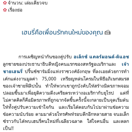
✿
จำนวน: เล่มเดียวจบ
✿
เรื่องย่อ
เฮนรี่คือเพื่อนรักคนใหม่ของคุณ
🍰
การเผชิญหน้ากันของคู่ปรับ
อเล็กซ์ แคลร์มอนต์-ดิแอซ
ลูกชายของประธานาธิบดีหญิงคนแรกของสหรัฐอเมริกาและ
เจ้า
ปริ้นซ์ชาร์มมิ่งแห่งราชวงศ์อังกฤษ ที่ลงเอยด้วยการทำ
ชายเฮนรี่
เค้กแต่งงานมูลค่า 75,000 เหรียญหล่นโครมในพิธีอภิเษกสมรส
ของเจ้าชายฟิลิปนั้น ทำให้พวกเขาถูกบังคับให้สร้างมิตรภาพจอม
ปลอมขึ้นมาเพื่อยุติความตึงเครียดระหว่างอเมริกากับยุโรป แต่ที่
ไม่คาดคิดก็คือมิตรภาพที่ถูกฉากจัดขึ้นครั้งนี้จะกลายเป็นจุดเริ่มต้น
ให้ทั้งคู่ปรับความเข้าใจกัน และเริ่มโต้ตอบกันไปมาผ่านข้อความ
ข้อความนับร้อย ตามมาด้วยโทรศัพท์รอบดึกอีกหลายสาย จนอเล็ก
ซ์ราวกับได้พบเฮนรี่คนใหม่ที่เฉลียวฉลาด ใส่ใจคนอื่น และตลก
เป็น!!