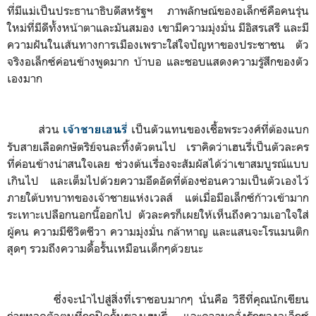
ที่มีแม่เป็
นประธานาธิบดีสหรัฐฯ ภาพลักษณ์ของอเล็กซ์คือคนรุ่
น
ใหม่ที่มีดีทั้งหน้าตาและมั
นสมอง เขามีความมุ่งมั่น มีอิสรเสรี และมี
ความฝันในเส้นทางการเมื
องเพราะใส่ใจปัญหาของประชาชน ตัว
จริงอเล็กซ์ค่อนข้
างพูดมาก บ้าบอ และชอบแสดงความรู้สึกของตั
ว
เองมาก
ส่วน
เป็นตัวแทนของเชื้อพระวงศ์ที่ต้องแบก
เจ้าชายเฮนรี่
รับสายเลือดกษัตริย์จนละทิ้งตัวตนไป เราคิดว่าเฮนรี่เป็นตัวละคร
ที่ค่อนข้างน่าสนใจเลย ช่วงต้นเรื่องจะสัมผัสได้ว่าเขาสมบูรณ์แบบ
เกินไป และเต็มไปด้วยความอึดอัดที่ต้องซ่อนความเป็นตัวเองไว้
ภายใต้บทบาทของเจ้าชายแห่งเวลส์ แต่เมื่อมีอเล็กซ์ก้าวเข้ามาก
ระเทาะเปลือกนอกนี้ออกไป ตัวละครก็เผยให้เห็นถึงความเอาใจใส่
ผู้คน ความมีชีวิตชีวา ความมุ่งมั่น กล้าหาญ และแสนจะโรแมนติก
สุดๆ รวมถึงความดื้อรั้นเหมือนเด็กๆด้วยนะ
ซึ่งจะนำไปสู่สิ่งที่เราชอบมากๆ นั่นคือ วิธีที่คุณนักเขียน