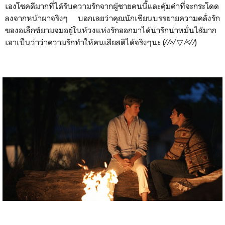
เองโชคดีมากที่ได้รับความรักจากผู้ชายคนนี้และคุ้มค่าที่จะกระโดด
ลงจากหน้าผาจริงๆ บอกเลยว่าคุณนักเขียนบรรยายความคลั่งรัก
ของอเล็กซ์ยามจมอยู่ในห้วงแห่งรักออกมาได้น่ารักน่าหมั่นไส้มาก
เอาเป็นว่าว่าความรักทำให้คนเสียสติได้จริงๆนะ (⁄ ⁄>⁄ ▽ ⁄<⁄ ⁄)