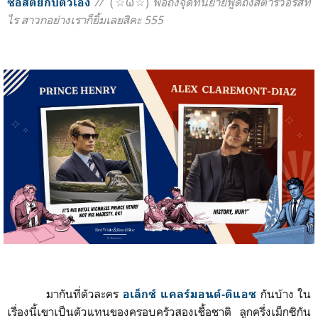
//
(☆ω☆)
พอถึงจุดที่นิยายพูดถึงสตาร์วอร์สที
ซื่อสัตย์กับตัวเอง
ไร สาวกอย่างเราก็ยิ้มเลยสิคะ 555
มากันที่ตัวละคร
กันบ้าง ใน
อเล็กซ์ แคลร์มอนต์-ดิแอซ
เรื่องนี้
เขาเป็นตัวแทนของครอบครัวสองเชื้
อชาติ ลูกครึ่งเม็กซิกัน