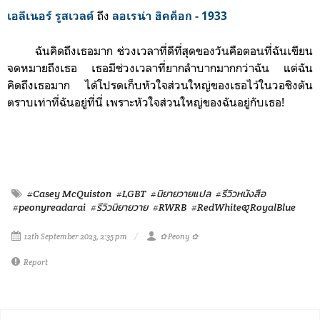
ถึง
เอลีเนอร์ รูสเวลต์
ลอเรน่า ฮิคค็อก - 1933
ฉันคิดถึงเธอมาก ช่วงเวลาที่ดีที่สุดของวันคือตอนที่ฉันเขียน
จดหมายถึงเธอ เธอมีช่วงเวลาที่ยากลำบากมากกว่าฉัน แต่ฉัน
คิดถึงเธอมาก ได้โปรดเก็บหัวใจส่วนใหญ่ของเธอไว้ในวอชิงตัน
ตราบเท่าที่ฉันอยู่ที่นี่ เพราะหัวใจส่วนใหญ่ของฉันอยู่กับเธอ!
#Casey McQuiston
#LGBT
#นิยายวายแปล
#รีวิวหนังสือ
#peonyreadarai
#รีวิวนิยายวาย
#RWRB
#RedWhite&RoyalBlue
12th September 2023, 2:35 pm
✿ Peony ✿
Report