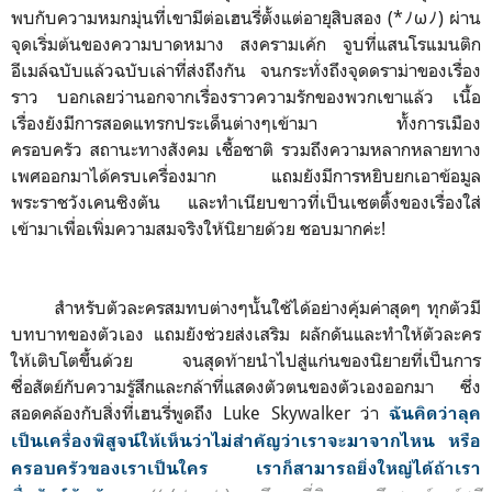
พบกับความหมกมุ่นที่เขามีต่อเฮนรี่ตั้งแต่อายุสิบสอง (*ﾉωﾉ) ผ่าน
จุดเริ่มต้นของความบาดหมาง สงครามเค้ก จูบที่แสนโรแมนติก
อีเมล์ฉบับแล้วฉบับเล่าที่ส่งถึงกัน จนกระทั่งถึงจุดดราม่าของเรื่อง
ราว บอกเลยว่านอกจากเรื่องราวความรักของพวกเขาแล้ว เนื้อ
เรื่องยังมีการสอดแทรกประเด็นต่างๆเข้ามา ทั้งการเมือง
ครอบครัว สถานะทางสังคม เชื้อชาติ รวมถึงความหลากหลายทาง
เพศออกมาได้ครบเครื่องมาก แถมยังมีการหยิบยกเอาข้อมูล
พระราชวังเคนซิงตัน และทำเนียบขาวที่เป็นเซตติ้งของเรื่องใส่
เข้ามาเพื่อเพิ่มความสมจริงให้นิยายด้วย ชอบมากค่ะ!
สำหรับตัวละครสมทบต่างๆนั้นใช้ได้อย่างคุ้มค่าสุดๆ ทุกตัวมี
บทบาทของตัวเอง แถมยังช่วยส่งเสริม ผลักดันและทำให้ตัวละคร
ให้เติบโตขึ้นด้วย จนสุดท้ายนำไปสู่แก่นของนิยายที่เป็นการ
ซื่อสัตย์กับความรู้สึกและกล้าที่แสดงตัวตนของตัวเองออกมา ซึ่ง
สอดคล้องกับสิ่งที่เฮนรี่พูดถึง Luke Skywalker ว่า
ฉันคิดว่าลุค
เป็นเครื่องพิสูจน์ให้เห็นว่าไม่สำคัญว่าเราจะมาจากไหน หรือ
ครอบครัวของเราเป็นใคร เราก็สามารถยิ่งใหญ่ได้ถ้าเรา