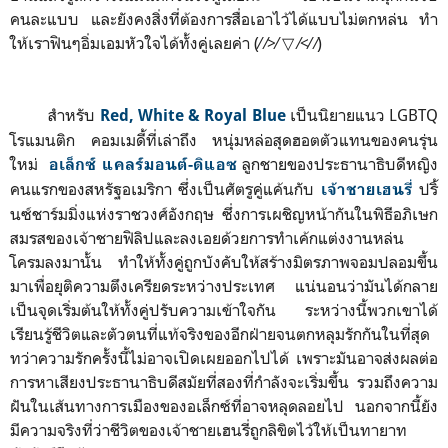
คนละแบบ และยังคงสิ่งที่ต้องการสื่อเอาไว้ได้แบบไม่ตกหล่น ทำ
ให้เราฟินๆอิ่มเอมหัวใจได้ทั้งคู่เลย
ค่า (⁄ ⁄>⁄ ▽ ⁄<⁄ ⁄)
สำหรับ
เป็นนิยายแนว LGBTQ
Red, White & Royal Blue
โรแมนติก คอมเมดี้ที่เล่าถึง หนุ่มหล่อสุ
ดฮอตตัวแทนของคนรุ่น
ใหม่
ลู
กชายของประธานาธิบดีหญิ
ง
อเล็กซ์
แคลร์มอนต์
-
ดิแอซ
คนแรกของสหรัฐอเมริกา ซึ่งเป็
นศัตรูคู่แค้นกับ
ปริ้
เจ้าชายเฮนรี่
นซ์ชาร์มมิ่งแห่งราชวงศ์อั
งกฤษ ซึ่งการเผชิญหน้ากันในพิธีอภิ
เษก
สมรสของเจ้าชายฟิลิปและลงเอยด้
วยการทำเค้กแต่งงานหล่น
โครมลงมานั้น ทำให้ทั้งคู่ถูกบังคับให้สร้
างมิตรภาพจอมปลอมขึ้น
มาเพื่อยุ
ติความตึงเครียดระหว่างประเทศ แน่นอนว่ามันได้กลาย
เป็นจุดเริ่
มต้นให้ทั้งคู่ปรับความเข้าใจกัน ระหว่างนี้พวกเขาได้
เรียนรู้ชี
วิตและตัวตนที่แท้จริงของอีกฝ่
ายจนตกหลุมรักกันในที่สุด
ทว่าความรักครั้งนี้ไม่อาจเปิ
ดเผยออกไปได้ เพราะมันอาจส่งผลต่อ
การหาเสี
ยงประธานาธิบดีสมัยที่สองที่
กำลังจะเริ่มขึ้น รวมถึงความ
ฝันในเส้นทางการเมื
องของอเล็กซ์ที่อาจหลุดลอยไป นอกจากนี้ยัง
มีความจริงที่ว่าชี
วิตของเจ้าชายเฮนรี่ถูกลิขิตไว้
ให้เป็นทายาท