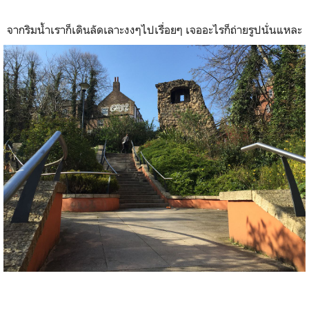
จากริมน้ำเราก็เดินลัดเลาะงงๆไปเรื่อยๆ เจออะไรก็ถ่ายรูปนั่นแหละ