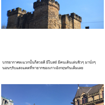
บรรยากาศละแวกนั้นก็สวยดี มีโบสถ์ มีคนเดินเล่นชิวๆ มานั่งๆ
นอนๆรับแสงแดดที่หายากของเกาะอังกฤษกันเต็มเลย