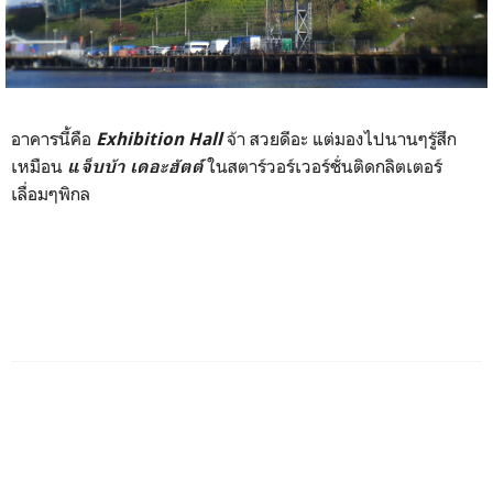
อาคารนี้คือ
จ้า สวยดีอะ แต่มองไปนานๆรู้สึก
Exhibition Hall
เหมือน
ในสตาร์วอร์เวอร์ชั่นติดกลิตเตอร์
แจ็บบ้า เดอะฮัตต์
เลื่อมๆพิกล