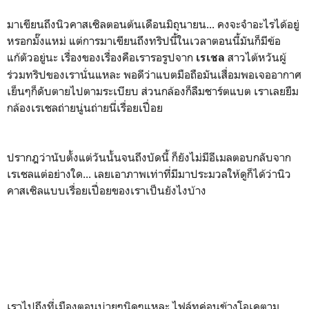
มาเขียนถึงนิวคาสเซิลตอนต้นเดือนมิถุนายน... คงจะจำอะไรได้อยู่
หรอกมั๊งแหม่ แต่การมาเขียนถึงทริปนี้ในเวลาตอนนี้มันก็มีข้อ
แก้ตัวอยู่นะ เรื่องของเรื่องคือเรารอรูปจาก
สาวไต้หวันผู้
เรเชล
ร่วมทริปของเรานั่นแหละ พอดีว่าแบตมือถือมันเสื่อมพอเจออากาศ
เย็นๆก็ดับตายไปตามระเบียบ ส่วนกล้องก็ลืมชาร์ตแบต เราเลยยืม
กล้องเรเชลถ่ายนู่นถ่ายนี่เรื่อยเปื่อย
ปรากฎว่านับตั้งแต่วันนั้นจนถึงบัดนี้ ก็ยังไม่มีอีเมลตอบกลับจาก
เรเชลแต่อย่างใด... เลยเอาภาพเท่าที่มีมาประมวลให้ดูก็ได้ว่านิว
คาสเซิลแบบเรื่อยเปื่อยของเราเป็นยังไงบ้าง
เราไปถึงที่เมืองตอนบ่ายๆนิดๆแหละ ไฟล์ทค่อนข้างโอเคตาม