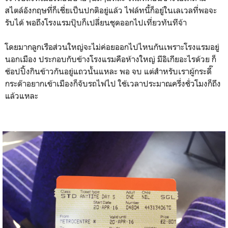
สไตล์อังกฤษที่ก็เชี่ยเป็นปกติอยู่แล้ว ไฟล์ทนี้ก็อยู่ในเลเวลที่พอจะ
รับได้ พอถึงโรงแรมปุ๊บก็เปลี่ยนชุดออกไปเที่ยวทันทีจ้า
โดยมากลูกเรือส่วนใหญ่จะไม่ค่อยออกไปไหนกันเพราะโรงแรมอยู่
นอกเมือง ประกอบกับข้างโรงแรมคือห้างใหญ่ มีอิเกียอะไรด้วย ก็
ช้อปปิ้งกินข้าวกันอยู่แถวนั้นแหละ พอ จบ แต่สำหรับเราผู้กระดี๊
กระด๊าอยากเข้าเมืองก็จับรถไฟไป ใช้เวลาประมาณครึ่งชั่วโมงก็ถึง
แล้วแหละ