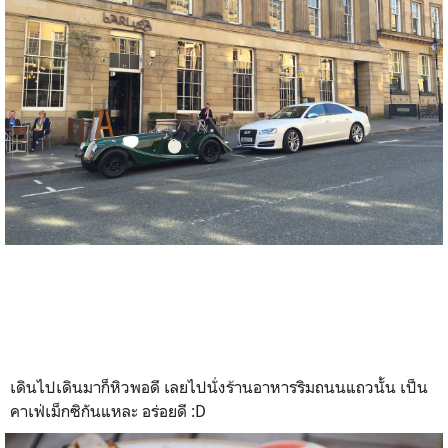
เดินไปเดินมาก็หิวพอดี เลยไปนั่งร้านอาหารริมถนนแถวนั้น เป็น
คาเฟ่เม็กซิกันแหละ อร่อยดี :D