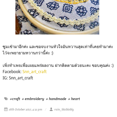
ซูมเข้ามาอีกค่ะ และขอจบงานหัวใจอันหวานสุดเท่าที่เคยทำมาค่ะ
ไว้จะพยายามหวานกว่านี้ค่ะ :)
เพิ่งทำเพจเพื่อเผยแพร่ผลงาน ฝากติดตามด้วยนะคะ ขอบคุณค่ะ :)
Facebook:
Snn_art_craft
IG: Snn_art_craft
#craft
# embroidery
# handmade
# heart
16th October 2017, 4:21 pm
rain_blablobly