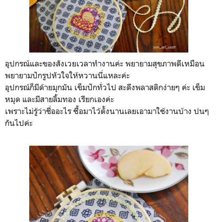
อุปกรณ์และของสังเวยเวลาทำงานค่ะ พยายามสุขภาพดีเหมือน
พยายามปักรูปหัวใจให้หวานนี่แหละค่ะ
อุปกรณ์ก็มีด้ายมุกมัน เข็มปักทั่วไป สะดึงพลาสติกง่ายๆ ค่ะ เข็ม
หมุด และมีสายลิ้มทอง เรียกเองค่ะ
เพราะไม่รู้ว่าชื่ออะไร ซื้อมาไว้ตั้งนานเลยเอามาใช้งานบ้าง ปนๆ
กันไปค่ะ