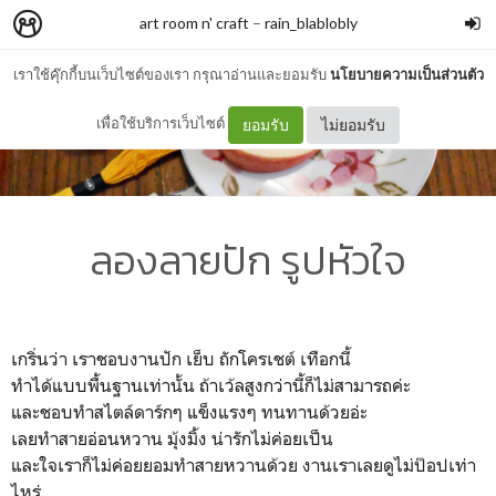
art room n' craft
–
rain_blablobly
เราใช้คุ๊กกี้บนเว็บไซต์ของเรา กรุณาอ่านและยอมรับ
นโยบายความเป็นส่วนตัว
เพื่อใช้บริการเว็บไซต์
ยอมรับ
ไม่ยอมรับ
ลองลายปัก รูปหัวใจ
เกริ่นว่า เราชอบงานปัก เย็บ ถักโครเชต์ เทือกนี้
ทำได้แบบพื้นฐานเท่านั้น ถ้าเว้ลสูงกว่านี้ก็ไม่สามารถค่ะ
และชอบทำสไตล์ดาร์กๆ แข็งแรงๆ ทนทานด้วยอ่ะ
เลยทำสายอ่อนหวาน มุ้งมิ้ง น่ารักไม่ค่อยเป็น
และใจเราก็ไม่ค่อยยอมทำสายหวานด้วย งานเราเลยดูไม่ป๊อปเท่า
ไหร่