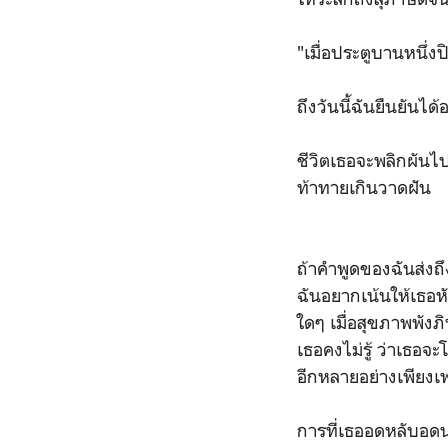
"เมื่อประตูบานหนึ่ง
ถึงวันนี้ฉันยืนยันได
ชีวิตเธอจะพลิกผันไ
ท้าทายเกินวาดฝัน
ถ้าคำพูดของฉันส่งถึง
ฉันอยากเน้นให้เธอหั
ใดๆ เมื่อสุขภาพพังภ
เธอคงไม่รู้ ว่าเธอจ
อีกหลายอย่างเพียงเ
การที่เธออดหลับอดน