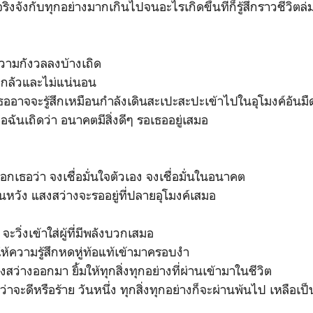
จริงจังกับทุกอย่างมากเกินไปจนอะไรเกิดขึ้นทีก็รู้สึกราวชีวิตล
ามกังวลลงบ้างเถิด
่ากลัวและไม่แน่นอน
ธออาจจะรู้สึกเหมือนกำลังเดินสะเปะสะปะเข้าไปในอุโมงค์อันม
่อฉันเถิดว่า อนาคตมีสิ่งดีๆ รอเธออยู่เสมอ
กเธอว่า จงเชื่อมั่นใจตัวเอง จงเชื่อมั่นในอนาคต
้นหวัง แสงสว่างจะรออยู่ที่ปลายอุโมงค์เสมอ
จะวิ่งเข้าใส่ผู้ที่มีพลังบวกเสมอ
ำให้ความรู้สึกหดหู่ท้อแท้เข้ามาครอบงำ
งสว่างออกมา ยิ้มให้ทุกสิ่งทุกอย่างที่ผ่านเข้ามาในชีวิต
ว่าจะดีหรือร้าย วันหนึ่ง ทุกสิ่งทุกอย่างก็จะผ่านพ้นไป เหลือ