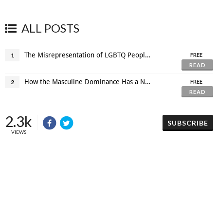
ALL POSTS
The Misrepresentation of LGBTQ People in Mainstream Cinema.
1
FREE
READ
How the Masculine Dominance Has a Negative Impact on Female Artists in Pop Culture
2
FREE
READ
2.3k
SUBSCRIBE
VIEWS