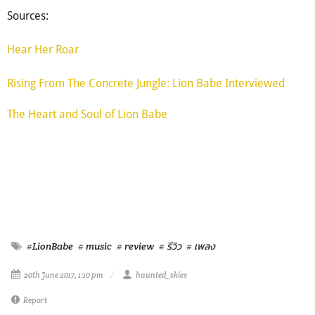
Sources:
Hear Her Roar
Rising From The Concrete Jungle: Lion Babe Interviewed
The Heart and Soul of Lion Babe
#LionBabe
# music
# review
# รีวิว
# เพลง
20th June 2017, 1:10 pm
haunted_skies
Report