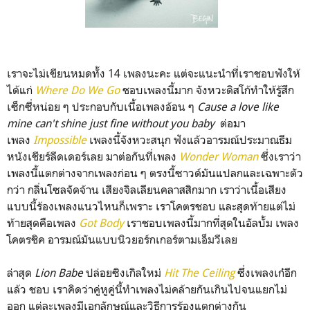
เราจะไม่เขียนหมดทั้ง 14 เพลงนะคะ แต่จะแนะนำที่เราชอบฟังให้
ได้แก่
Where Do We Go
ชอบเพลงนี้มาก จังหวะดิสโก้ทำให้รู้สึก
เซ็กซี่หน่อย ๆ ประกอบกับเนื้อเพลงอ้อน ๆ
Cause a love like
mine can't shine just fine without you baby
ต่อมา
เพลง
Impossible
เพลงนี้จังหวะสนุก ฟังแล้วอารมณ์ประมาณธีม
หนังเชียร์ลีดเดอร์เลย มาต่อกันที่เพลง
Wonder Woman
ซึ่งเราว่า
เพลงนี้แตกต่างจากเพลงก่อน ๆ ตรงนี้ซาวด์มันแปลกและเฉพาะตัว
กว่า กลิ่นโซลจัดจ้าน เสียงจิลเลียนคลาสสิกมาก เราว่าเนื้อเสียง
แบบนี้ร้องเพลงแนวไหนก็เพราะ เราโคตรชอบ และสุดท้ายแต่ไม่
ท้ายสุดคือเพลง
Got Body
เราชอบเพลงนี้มากที่สุดในอัลบั้ม เพลง
โคตรชิค อารมณ์มันแบบนิวยอร์กเกอร์ตามเอ็มวีเลย
ล่าสุด
Lion Babe
ปล่อยซิงเกิลใหม่
Hit The Ceiling
ซึ่งเพลงเก๋อีก
แล้ว ชอบ เราคิดว่าคู่หูคู่นี้ทำเพลงไม่คล้ายกันเกินไปจนแยกไม่
ออก แต่ละเพลงมีเอกลักษณ์และวิธีการร้องแตกต่างกัน