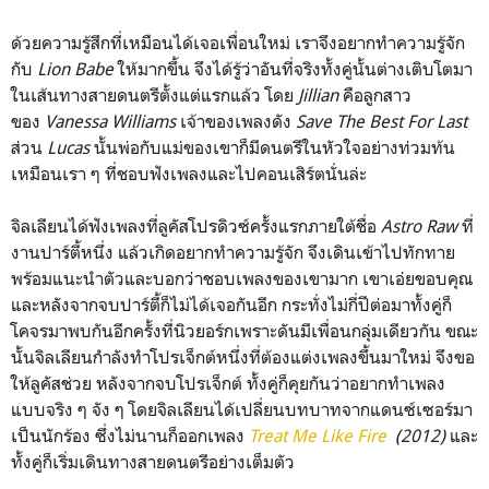
ด้วยความรู้สึกที่เหมือนได้เจอเพื่อนใหม่ เราจึงอยากทำความรู้จัก
กับ
Lion Babe
ให้มากขึ้น จึงได้รู้ว่าอันที่จริงทั้งคู่นั้นต่างเติบโตมา
ในเส้นทางสายดนตรีตั้งแต่แรกแล้ว โดย
Jillian
คือลูกสาว
ของ
Vanessa Williams
เจ้าของเพลงดัง
Save The Best For Last
ส่วน
Lucas
นั้นพ่อกับแม่ของเขาก็มีดนตรีในหัวใจอย่างท่วมท้น
เหมือนเรา ๆ ที่ชอบฟังเพลงและไปคอนเสิร์ตนั่นล่ะ
จิลเลียนได้ฟังเพลงที่ลูคัสโปรดิวซ์ครั้งแรกภายใต้ชื่อ
Astro Raw
ที่
งานปาร์ตี้หนึ่ง แล้วเกิดอยากทำความรู้จัก จึงเดินเข้าไปทักทาย
พร้อมแนะนำตัวและบอกว่าชอบเพลงของเขามาก เขาเอ่ยขอบคุณ
และหลังจากจบปาร์ตี้ก็ไม่ได้เจอกันอีก กระทั่งไม่กี่ปีต่อมาทั้งคู่ก็
โคจรมาพบกันอีกครั้งที่นิวยอร์กเพราะดันมีเพื่อนกลุ่มเดียวกัน ขณะ
นั้นจิลเลียนกำลังทำโปรเจ็กต์หนึ่งที่ต้องแต่งเพลงขึ้นมาใหม่ จึงขอ
ให้ลูคัสช่วย หลังจากจบโปรเจ็กต์ ทั้งคู่ก็คุยกันว่าอยากทำเพลง
แบบจริง ๆ จัง ๆ โดยจิลเลียนได้เปลี่ยนบทบาทจากแดนซ์เซอร์มา
เป็นนักร้อง ซึ่งไม่นานก็ออกเพลง
Treat Me Like Fire
(2012)
และ
ทั้งคู่ก็เริ่มเดินทางสายดนตรีอย่างเต็มตัว