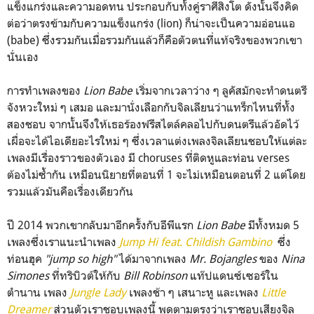
แข็งแกร่งและความอดทน ประกอบกับทั้งคู่ราศีสิงโต ดังนั้นจึงคิด
ต่อว่าตรงข้ามกับความแข็งแกร่ง (lion) ก็น่าจะเป็นความอ่อนแอ
(babe) ซึ่งรวมกันเมื่อรวมกันแล้วก็คือตัวตนที่แท้จริงของพวกเขา
นั่นเอง
การทำเพลงของ
Lion Babe
เริ่มจากเวลาว่าง ๆ ลูคัสมักจะทำดนตรี
จังหวะใหม่ ๆ เสมอ และมานั่งเลือกกับจิลเลียนว่าแทร็กไหนที่ทั้ง
สองชอบ จากนั้นจึงให้เธอร้องฟรีสไตล์คลอไปกับดนตรีแล้วอัดไว้
เผื่อจะได้ไอเดียอะไรใหม่ ๆ ซึ่งเวลาแต่งเพลงจิลเลียนชอบให้แต่ละ
เพลงมีเรื่องราวของตัวเอง มี choruses ที่ติดหูและท่อน verses
ต้องไม่ซ้ำกัน เหมือนนิยายที่ตอนที่ 1 จะไม่เหมือนตอนที่ 2 แต่โดย
รวมแล้วมันคือเรื่องเดียวกัน
ปี 2014 พวกเขากลับมาอีกครั้งกับอีพีแรก
Lion Babe
มีทั้งหมด 5
เพลงซึ่งเราแนะนำเพลง
Jump Hi feat. Childish Gambino
ซึ่ง
ท่อนฮุค
"jump so high"
ได้มาจากเพลง
Mr. Bojangles
ของ
Nina
Simones
ที่ทริบิวต์ให้กับ
Bill Robinson
แท๊ปแดนซ์เซอร์ใน
ตำนาน เพลง
Jungle Lady
เพลงช้า ๆ เสนาะหู และเพลง
Little
Dreamer
ส่วนตัวเราชอบเพลงนี้ พูดตามตรงว่าเราชอบเสียงจิล