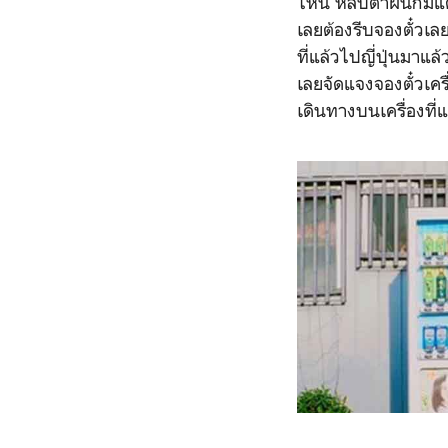
ไหน หลับตาฝันก็มีแต
เลยต้องรีบจองตั๋วเลย
ที่แล้วไปญี่ปุ่นมาแ
เลยจัดแจงจองตั๋วเครื่
เดินทางบนเครื่องที่