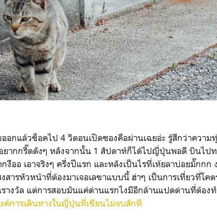
อกแล้วช็อคไป 4 วิตอนเปิดซองคือผ่านเฉยอ่ะ รู้สึกว่าความทุ
อยากกรี๊ดดังๆ หลังจากนั้น 1 สัปดาห์ก็ได้ไปญี่ปุ่นพอดี บินไปท
กงืออ เอาจริงๆ ครึ่งปีแรก และหลังเป็นไรที่เห้ยลาบ่อยมั๊กกก
ันสงสารหัวหน้าที่ต้องมาเจอเลขาแบบนี้ ฮ่าๆ เป็นการเที่ยวที่โค
นรางวัล แต่การสอบมันแค่ด่านแรกไงมีอีกล้านแปดด่านที่ต้องทำ
งค์การเดินทางในญี่ปุ่นที่เขียนไม่จบสักที