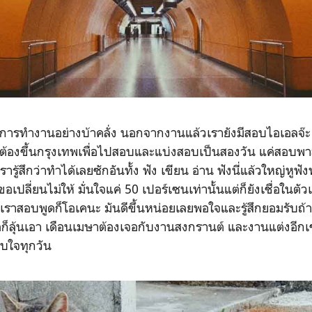
่วงการทำงานอย่างบ้าคลั่ง นอกจากงานแล้วเรายังมีสอบไอเอลจ๊ะ
าต้องขึ้นกรุงเทพเพื่อไปสอบและแบ่งสอบเป็นสองวัน แค่สอบ
รู้สึกว่าทำได้เลยซักอันทั้ง ฟัง เขียน อ่าน ฟังนี่แล้วใหญ่หูฟัง
ี่ยนไม่ให้ มั่นใจแค่ 50 เปอร์เซนเท่านั้นแต่ก็ยังเชื่อในตั
องเราสอบพูดก็โอเคนะ มันดีขึ้นหน่อยเลยพอใจและรู้สึกยอมรับถ้
เหลือก็ลุ้นเอา เดือนเมษาต้องเจอกับงานสงกรานต์ และงานแต่งอีก
อบใจทุกวัน