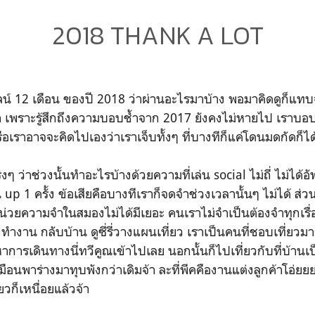
2018 THANK A LOT
น์ 12 เดือน ของปี 2018 ว่าผ่านอะไรมาบ้าง พอมาคิดดูก็แท
ซ้ำ เพราะรู้สึกถึงความบอบช้ำจาก 2017 ยังคงไม่หายไป เราบอบ
ือเราอาจจะคิดไปเองว่าเราเจ็บทั้งๆ ที่บางทีก็แค่โดนมดกัดก็ไ
ิงๆ ว่าช่วงนั้นทำอะไรบ้างด้วยความที่เล่น social ไม่ถี่ ไม่ได้อ
up 1 ครั้ง ข้อเสียคือบางทีเราก็จดจำช่วงเวลานั้นๆ ไม่ได้ ส่ว
หน่วยความจำในสมองไม่ได้มีเยอะ คนเราไม่จำเป็นต้องจำทุกเ
ร ทำงาน กลับบ้าน ดูซี่รี่วางแผนเที่ยว เราเป็นคนที่ชอบเที่ยวมาก
เดินทางนี่ทวีคูณเข้าไปเลย นอกนั้นก็ไปเที่ยวกับที่บ้านเป็น
ือนพาร่างมาทุบพังกว่าเดิมจ้า ละที่พีคคืองานแต่งลูกค้าโอ่ยย
วก็เหนื่อยแล้วจ้า