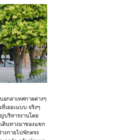
มบอกลาเทศกาลต่างๆ
นที่เยอะแบบ จริงๆ
งใหญ่บริหารงานโดย
การเดินทางมาของแขก
าร่างกายไปพักตรง