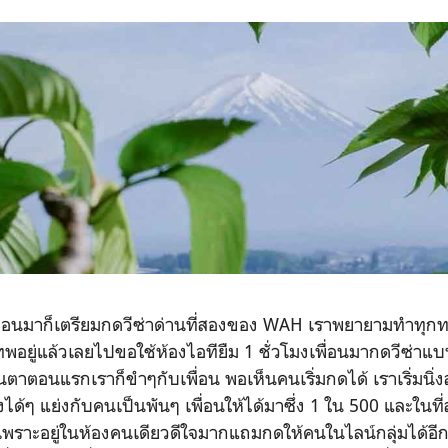
เดือนมาก็เตรียมกดวีซ่าด่านที่สองของ WAH เราพยายามทำทุกทา
ทพอยู่แล้วเลยไปขอใช้ห้องไอทียืม 1 ชั่วโมงเพื่อนมากดวีซ่าแ
้นตาตอนแรกเราก็ขำๆกับเพื่อน พอเห็นคนเริ่มกดได้ เราเริ่มนิ่งล
ได้ๆ แย่งกับคนเป็นพันๆ เพื่อนให้ได้มาซึ่ง 1 ใน 500 และในที่สุ
้าเพราะอยู่ในห้องคนเดียวดีใจมากแถมกดให้คนในไลน์กลุ่มได้อ