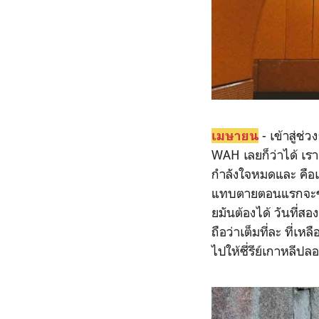
- เข้าสู่ช
เมษายน
WAH เลยก็ว่าได้ เร
กำลังใจหมดและ คือเรา
แทบตายตอนแรกจะขอเปล
ยมันต้องได้ วันที่ส
ถือว่าเต็มที่ละ ที่
ไปให้ซี่รีย์เกาหลีปล