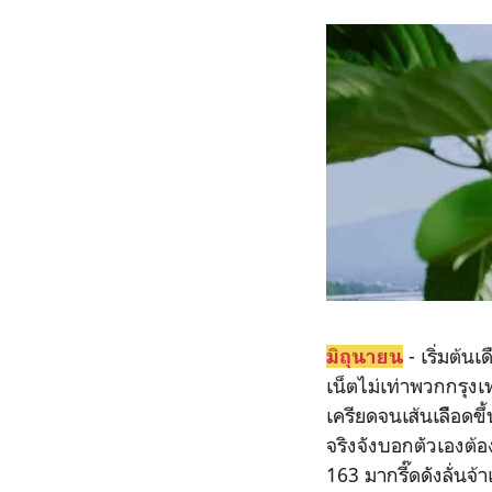
- เริ่มต้น
มิถุนายน
เน็ตไม่เท่าพวกกรุงเ
เครียดจนเส้นเลืิอดขึ
จริงจังบอกตัวเองต้อง
163 มากรี๊ดดังลั่นจ