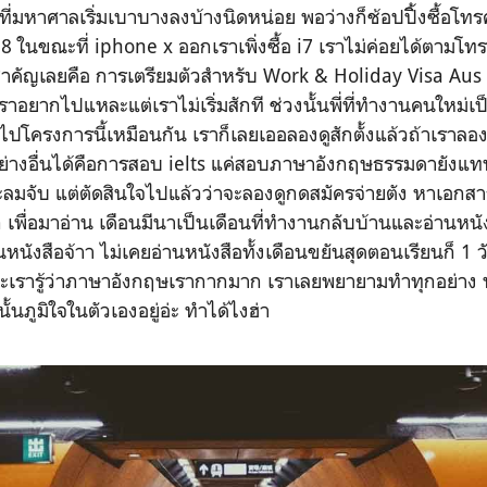
ที่มหาศาลเริ่มเบาบางลงบ้างนิดหน่อย พอว่างก็ช้อปปิิ้งซื้อโท
 ในขณะที่ iphone x ออกเราเพิ่งซื้อ i7 เราไม่ค่อยได้ตามโท
สำคัญเลยคือ การเตรียมตัวสำหรับ Work & Holiday Visa Aus ปีที
อยากไปแหละแต่เราไม่เริ่มสักที ช่วงนั้นพี่ที่ทำงานคนใหม่เป็น
ปโครงการนี้เหมือนกัน เราก็เลยเออลองดูสักตั้งแล้วถ้าเราลอ
อย่างอื่นได้คือการสอบ ielts แค่สอบภาษาอังกฤษธรรมดายังแทบ
ะลมจับ แต่ตัดสินใจไปแล้วว่าจะลองดูกดสมัครจ่ายตัง หาเอกส
เพื่อมาอ่าน เดือนมีนาเป็นเดือนที่ทำงานกลับบ้านและอ่านหนั
อ่านหนังสือจ้าา ไม่เคยอ่านหนังสือทั้งเดือนขยันสุดตอนเรียนก็ 1 
ราะเรารู้ว่าภาษาอังกฤษเรากากมาก เราเลยพยายามทำทุกอย่าง 
้นภูมิใจในตัวเองอยู่อ่ะ ทำได้ไงฮ่า