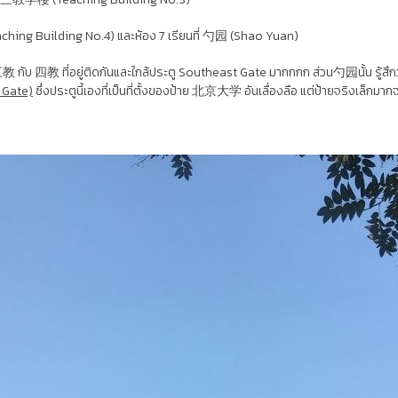
ng Building No.4) และห้อง 7 เรียนที่ 勺园 (Shao Yuan)
教 กับ 四教 ที่อยู่ติดกันและใกล้ประตู Southeast Gate มากกกก ส่วน勺园นั้น รู้สึกว่า
Gate)
ซึ่งประตูนี้เองที่เป็นที่ตั้งของป้าย 北京大学 อันเลื่องลือ แต่ป้ายจริงเล็กมาก