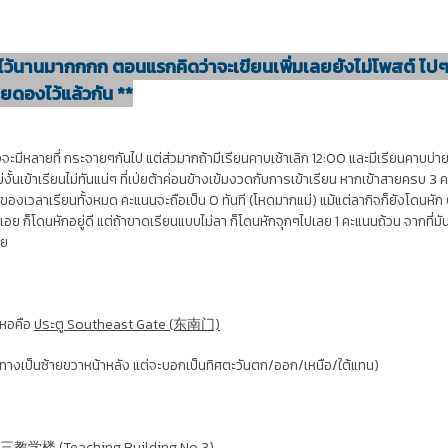
ไว้นานมากกกก ตอนแรกคิดว่าจะเขียนเพิ่มเลยยังไม่โพสต์ ไป
เคยดองไว้แล้วกัน **
มีหลายที่ กระจายๆกันไป แต่ส่วมากถ้ามีเรียนคาบเช้าเลิก 12:00 และมีเรียนคาบบ่ายเ
้น ไม่งั้นเข้าเรียนไม่ทันแน่ๆ ที่เป่ยต้าค่อนข้างเข้มงวดกับการเข้าเรียน หากเข้าสายครบ 3
ของเวลาเรียนทั้งหมด คะแนนจะถือเป็น 0 ทันที (โหดมากแม่) แม้แต่ลากิจก็ยังโดนหัก 
ย ก็โดนหักอยู่ดี แต่ถ้าขาดเรียนแบบไม่ลา ก็โดนหักจุกๆไปเลย 1 คะแนนถ้วน จากที่มันก็มี
้ย
ากหอคือ
ประตู Southeast Gate (东南门)
ิศทางเป็นซ้ายขวาหน้าหลัง แต่จะบอกเป็นทิศตะวันตก/ออก/เหนือ/ใต้แทน)
ที่ 第三教学楼 (Teaching Building No.3)