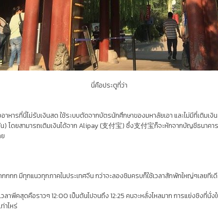
นี่คือประตูที่ว่า
าหารที่นี่ไม่รับเงินสด ใช้ระบบตัดจากบัตรนักศึกษาของมหาลัยเอา และไม่มีที่เติม
ค้าทำกัน) โดยสามารถเติมเงินได้จาก Alipay (支付宝) ซึ่ง支付宝ก็จะหักจากบัญชีธนาคาร
ลย
ากกกกก มีทุกแนวทุกภาคในประเทศจีน กว่าจะลองชิมครบก็ใช้เวลาสักพักใหญ่ๆเลยทีเด
เวลาพีคสุดคือราวๆ 12:00 เป็นต้นไปจนถึง 12:25 คนจะหลั่งไหลมาก การแย่งชิงที่นั่ง
ท่าไหร่