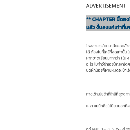
ADVERTISEMENT
** CHAPTER นี้ดอง
แล้ว งั้นลงแค่เท่าที่
โรงอาหารในมหาลัยค่อนข้างจะ
ได้ ต้องไปที่ใกล้ที่สุดเท่านั
หากขาดเรียนมากกว่า 1 ใน 4 
อะไร ไปทำวีซ่าเอยปัญหาใดๆเอ
นิดหักน้อยก็หายหมดอะบ้าเอ
ทางเข้าเป่ยต้าที่ใกล้ที่สุดจ
(FYI คนปักกิ่งไม่นิยมบอกท
ปีนี้ 预科 ห้อง 1-2 เรียน