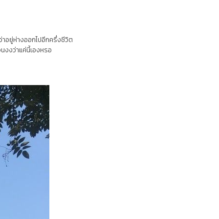
อยู่ห่างออกไปอีกครึ่งชีวิต
จนงงว่าแค่นี้เองหรอ