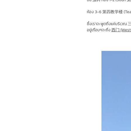
ห้อง 3-6 第四教学楼 (Teachi
ซึ่งเราจะพูดถึงแค่บริเวณ 三
อยู่เกือบๆจะถึง
西门 (West 