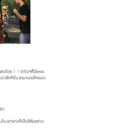
เงินสดด้วย！！(จริงๆก็มีแหละ
เราอีกทีนึง สามารถเช็กยอด
ียว
ในโรงอาหารก็เป็นสีสันอย่าง