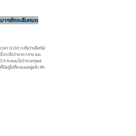
ๆมาๆชักจะลืมหมด
วลา 13:00 จะถือว่าเลือกไม่
 ครั้งจะถือว่าขาด 1 คาบ และ
0.5 คะแนน ไม่ว่าจะเหตุผล
อยู่ไม่กี่คะแนนอยู่แล้ว หัก