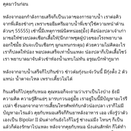
คุดมาวันก่อน
หลังจากออกกำลังกายเสร็จก็เป็นเวลาของการอาบน้ำ เราต่อคิว
จากพี่เตียงข้างๆ เพราะขอยืมครีมอาบน้ำพี่เขา(ใช้ความหน้าด้าน
ล้วนๆ 55555) เช้านี้มีเหตุการณ์นิดหน่อย(มั้ง) คือน้องปลาเจ้าเก่า
มาขอให้ช่วยปลดเชือกเสื้อให้(นึกภาพชุดผู้ป่วยของโรงพยาบาล
ออกใช่มั้ย มันจะเป็นเชือกๆ ผูกแทนกระดุม) ด้วยความไม่คิดอะไร
เราก็ปลดให้น้อง พอปลดเสร็จเท่านั้นแหละ น้องปลาก็เปิดเสื้อโชว์
เรา พยาบาลมาจับตัวเข้าห้องน้ำแทบไม่ทัน อรุณเบิกฟ้ากูมาก
หลังจากอาบน้ำเสร็จก็ไปกินข้าว ข้าวต้มกุ้งนะจ้ะวันนี้ มีกุ้งตั้ง 2 ตัว
แหน่ะ น้ำตาจะไหล เพราะเคี้ยวไม่ได้
กินเสร็จก็ไปคุยกับหมอ คุณหมอก็จะถามว่าเราเป็นไงบ้าง ยังมี
ความคิด ความรู้สึกแย่ๆ มารบกวนอยู่มั้ย เราอยู่ในนี้มีปัญหาอะไรรึ
เปล่า ซึ่งนอกจากอาการเสี้ยนโทรศัพท์กับกลัวน้องปลา เราก็ไม่มี
ปัญหาอะไรแล้ว คุยกับหมอเสร็จก็กินยาหลังอาหาร เออ เพิ่งรู้ว่าตัว
เองเป็น Bipolar II มันต่างกันยังไงก็ไมรู้ ช่างแม่มึง ไหนๆ ก็เป็น
แล้วก็ต้องรักษาไปแหละ หลังจากคุยกับหมอ นั่งเล่นสักพัก ก็ได้ทำ