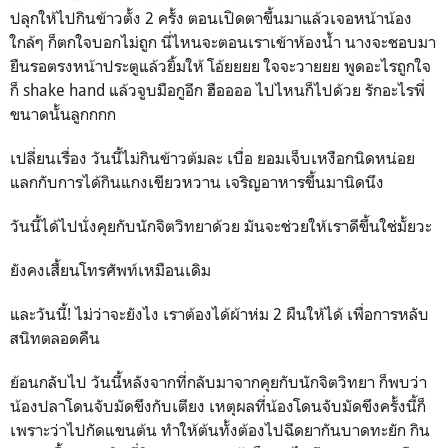
ปลุกให้ไปกินข้าวตั้ง 2 ครั้ง ตอนเปิดตาขึ้นมาแล้วเจอหน้าน้อง
ใกล้ๆ ก็ตกใจบอกไม่ถูก นี่ไหนจะตอนเราเข้าห้องน้ำ นางจะชอบมา
ยืนรอตรงหน้าประตูแล้วยิ้มให้ โอ้ยยยย ใจจะวายยย พูดอะไรถูกใจ
ก็ shake hand แล้วจูบมือกูอีก ฮืออออ ไปไหนก็ไปด้วย รักอะไรพี่
ขนาดนั้นลูกกกก
เปลี่ยนเรื่อง วันนี้ไม่กินข้าวต้มละ เบื่อ ยอมเจ็บเหงือกนิดหน่อย
แลกกับการได้กินแกงเขียวหวาน เจริญอาหารขึ้นมานิดนึง
วันนี้ได้ไปนั่งคุยกับนักจิตวิทยาด้วย มันจะช่วยให้เราดีขึ้นใช่มั้ยวะ
ยังคงเสื้ยนโทรศัพท์เหมือนเดิม
และวันนี้! ไม่ว่าจะยังไง เราต้องได้ผ้าห่ม 2 ผืนให้ได้ เพื่อการหลับ
สนิทตลอดคืน
ย้อนกลับไป วันนี้หลังจากที่กลับมาจากคุยกับนักจิตวิทยา ก็พบว่า
น้องปลาโดนจับมัดขึงกับเตียง เหตุผลที่น้องโดนจับมัดขึงครั้งนี้ก็
เพราะว่าไปกัดแขนต้น ทำให้ต้นทั้งต้องไปฉีดยากันบาดทะยัก กิน