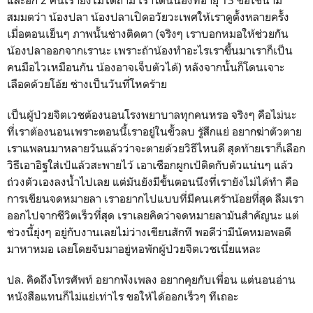
และอีก 2 คนเรายังไม่ได้ถาม เราโดนน้องที่อายุ 13 ขอใช้นาม
สมมตว่า น้องปลา น้องปลาเปิดอวัยวะเพศให้เราดูตั้งหลายครั้ง
เมื่อตอนเย็นๆ ภาพนั้นช่างติดตา (จริงๆ เราบอกหมอให้ช่วยกัน
น้องปลาออกจากเรานะ เพราะถ้าน้องทำอะไรเราขึ้นมาเราก็เป็น
คนมือไวเหมือนกัน น้องอาจเจ็บตัวได้) หลังจากนั้นก็โดนเจาะ
เลือดด้วยโอ้ย ช่างเป็นวันที่โหดร้าย
เป็นผู้ป่วยจิตเวชต้องนอนโรงพยาบาลทุกคนหรอ จริงๆ คือไม่นะ
ที่เราต้องนอนเพราะตอนนี้เราอยู่ในขั้วลบ รู้สึกแย่ อยากฆ่าตัวตาย
เราแพลนมาหลายวันแล้วว่าจะตายด้วยวิธีไหนดี สุดท้ายเราก็เลือก
วิธีเอาอิฐใส่เป้แล้วสะพายไว้ เอาเชือกผูกเป้ติดกับตัวแน่นๆ แล้ว
ถ่วงตัวเองลงน้ำไปเลย แต่มันยังมีขั้นตอนนึงที่เรายังไม่ได้ทำ คือ
การเขียนจดหมายลา เราอยากไปแบบที่มีคนเศร้าน้อยที่สุด ลืมเรา
ออกไปจากชีวิตเร็วที่สุด เราเลยคิดว่าจดหมายลามันสำคัญนะ แต่
ช่วงนี้ยุ่งๆ อยู่กับงานเลยไม่ว่างเขียนสักที พอดีว่ามีนัดหมอพอดี
มาหาหมอ เลยโดยจับมาอยู่หอพักผู้ป่วยจิตเวชเนี่ยแหละ
ปล. คิดถึงโทรศัพท์ อยากฟังเพลง อยากคุยกับเพื่อน แต่นอนอ่าน
หนังสือแทนก็ไม่แย่เท่าไร ขอให้ได้ออกเร็วๆ ทีเถอะ