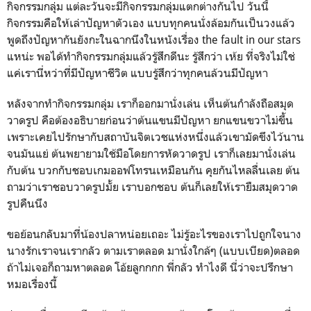
กิจกรรมกลุ่ม แต่ละวันจะมีกิจกรรมกลุ่มแตกต่างกันไป วันนี้
กิจกรรมคือให้เล่าปัญหาตัวเอง แบบทุกคนนั่งล้อมกันเป็นวงแล้ว
พูดถึงปัญหากันยังกะในฉากนึงในหนังเรื่อง the fault in our stars
แหน่ะ พอได้ทำกิจกรรมกลุ่มแล้วรู้สึกดีนะ รู้สึกว่า เห้ย ที่จริงไม่ใช่
แค่เรานี่หว่าที่มีปัญหาชีวิต แบบรู้สึกว่าทุกคนล้วนมีปัญหา
หลังจากทำกิจกรรมกลุ่ม เราก็ออกมานั่งเล่น เห็นต้นกำลังถือสมุด
วาดรูป คือต้องอธิบายก่อนว่าต้นแขนมีปัญหา ยกแขนขวาไม่ขึ้น
เพราะเคยไปรักษากับสถาบันจิตเวชแห่งหนึ่งแล้วเขามัดขึงไว้นาน
จนมันแย่ ต้นพยายามใช้มือโดยการหัดวาดรูป เราก็เลยมานั่งเล่น
กับต้น บวกกับชอบเกมออฟโทรนเหมือนกัน คุยกันไหลลื่นเลย ต้น
ถามว่าเราชอบวาดรูปมั้ย เราบอกชอบ ต้นก็เลยให้เรายืมสมุดวาด
รูปคืนนึง
ขอย้อนกลับมาที่น้องปลาหน่อยเถอะ ไม่รู้อะไรของเราไปถูกใจนาง
นางรักเราจนเรากลัว ตามเราตลอด มานั่งใกล้ๆ (แบบเบียด)ตลอด
ถ้าไม่เจอก็ถามหาตลอด โอ้ยลูกกกก พี่กลัว ทำไงดี นี่ว่าจะปรึกษา
หมอเรื่องนี้