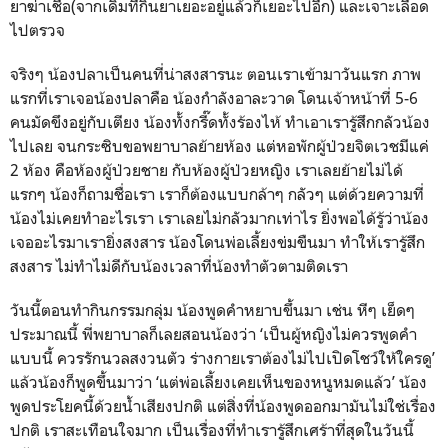
ยาฆ่าเชื้อ(จากเดิมที่กินยาเยอะอยู่แล้วก็เยอะไปอีก) และเจาะเลือด
ไปตรวจ
จริงๆ น้องปลาเป็นคนที่น่าสงสารนะ ตอนเราเข้ามาวันแรก ภาพ
แรกที่เราเจอน้องปลาคือ น้องกำลังอาละวาด โดนเจ้าหน้าที่ 5-6
คนมัดขึงอยู่กับเตียง น้องทั้งกรี๊ดทั้งร้องไห้ ทำเอาเรารู้สึกกลัวน้อง
ไปเลย จนกระซิบขอพยาบาลย้ายห้อง แต่หอพักผู้ป่วยจิตเวชมีแค่
2 ห้อง คือห้องผู้ป่วยชาย กับห้องผู้ป่วยหญิง เราเลยย้ายไม่ได้
แรกๆ น้องก็ถามชื่อเรา เราก็ต้องแบบกล้าๆ กลัวๆ แต่ด้วยความที่
น้องไม่เคยทำอะไรเรา เราเลยไม่กลัวมากเท่าไร ยิ่งพอได้รู้ว่าน้อง
เจออะไรมาเรายิ่งสงสาร น้องโดนพ่อเลี้ยงข่มขืนมา ทำให้เรารู้สึก
สงสาร ไม่ทำไม่ดีกับน้องเวลาที่น้องทำตัวตามติดเรา
วันนี้ตอนทำกินกรรมกลุ่ม น้องพูดคำหยาบขึ้นมา เช่น หีๆ เย็ดๆ
ประมาณนี้ พี่พยาบาลก็เลยสอนน้องว่า ‘เป็นผู้หญิงไม่ควรพูดคำ
แบบนี้ ควรรักนวลสงวนตัว ร่างกายเราต้องไม่ไปเปิดโชว์ให้ใครดู’
แล้วน้องก็พูดขึ้นมาว่า ‘แต่พ่อเลี้ยงเคยเห็นของหนูหมดแล้ว’ น้อง
พูดประโยคนี้ด้วยน้ำเสียงปกติ แต่สิ่งที่น้องพูดออกมามันไม่ใช่เรื่อง
ปกติ เราสะเทือนใจมาก เป็นเรื่องที่ทำเรารู้สึกเศร้าที่สุดในวันนี้