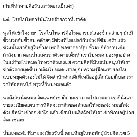
(วันที่ทำหายคือวันเสาร์ตอนเย็นค่ะ)
แต่.. โรคไบโพล่าร์มันโหดร้ายกว่าที่เราคิด
พูดให้เข้าใจง่ายๆ โรคไบโพล่าร์คือโรคอารมณ์สองขั้ว คล้ายๆ มันมี
ขั้วบวกกับขั้วลบ คล้ายๆ มีช่วงที่ไฮเปอร์กับช่วงที่ซึมเศร้า แล้ว
ช่วงนั้นเราก็อยู่ในขั้วลบพอดี พอขาดยาปุ๊บ ขั้วลบก็ทำงานเต็ม
กำลังมาก ตอนนั้นแผนฆ่าตัวตายเต็มหัวเราไปหมด มองทุกอย่าง
ในแง่ร้ายไปหมด โทษว่าตัวเองแย่ ความคิดที่มันสนับสนุนให้เรา
ฆ่าตัวตายผุดขึ้นมาเต็มไปหมด เราอยู่กับความรู้สึกแย่ๆ ร้องไห้
แบบหยุดตัวเองไม่ได้ จิตสำนึกด้านดี(ที่เหลืออยู่เล็กน้อย)ก็บอกเรา
ว่าให้อดทนไว้ พรุ่งนี้ก็พบหมอแล้ว
พอถึงวันนัดหมอ จิตแพทย์เขาก็ถามเรา ถามไปถามมา เราก็นั่งเล่า
รายละเอียดแผนการที่คิดจะฆ่าตัวของตัวเองให้หมอฟัง หมอก็ฟัง
ด้วยสีหน้าเข้าอกเข้าใจ แล้วเขียนใบแอ็ดมิทให้เราเข้าพักหอผู้ป่วย
จิตเวชเลย
นั่นแหละค่ะ ที่มาของเรื่องวันนี้ ตอนที่อยู่ในหอพักผู้ป่วยจิตเวช 5