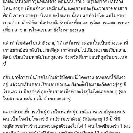
แหละ เป็นวัยว้าวุ่นที่แท้จริง ตอนนั้นเรายังไม่รู้เลยว่าจะไปทาง
ไหน งงสุด เพื่อนก็งงๆ เหมือนกัน แต่เราพอจะรู้นะว่าเราชอบสาย
ศิลป์ ภาษา วาดรูป นิเทศ อะไรแบบนั้นน แต่ทำไงได้ แม่ไม่ชอบ
ภาพตัดมาอีกทีก็มานั่งปรบมือรับน้องที่คณะการจัดการและการท่อง
เที่ยว สาขาการโรงแรมละ ยังไม่หายงงเลย
แล้วทำไมต้องไปเล่าถึงอายุ 17 ล่ะ ก็เพราะตอนนั้นเป็นช่วงเวลาที่
เราอยากย้อนกลับไปมากที่สุด เราจะกลับไปเถียงแม่ ขอเรียนสาย
ศิลป์ เรียนในมหาลัยในกรุงเทพ จังหวัดที่เราชอบที่สุดในประเทศ
นี้
กลับมาที่การเป็นโรคไบโพล่าร์บัดซบนี่ โคตรงง จนตอนนี้ก็ยังงง
อยู่ แล้วมาเป็นตอนเรียนจบด้วยนะ ยังกะตั้งใจมาสะกัดดาวรุ่งกู อี
โรคเลว เปลืองตังค์ กูจะกินยาจนมึงทำอะไรกูไม่ได้เลยคอยดู (ขอ
ให้สภาพแวดล้อมเอื้อด้วยเถอะ สาธุ)
และกลับมาที่การเป็นผู้ป่วยในหอพักผู้ป่วยจิตเวช เรามีรูมเมท 6
คน เป็นโรคไบโพล่าร์ 3 คน(รวมเราด้วย) มีน้องอายุ 13 ปี ที่มี
พฤติกรรมก้าวร้าวและควบคุมตัวเองไม่ได้ 1 คน โรคซึมเศร้า 1 คน