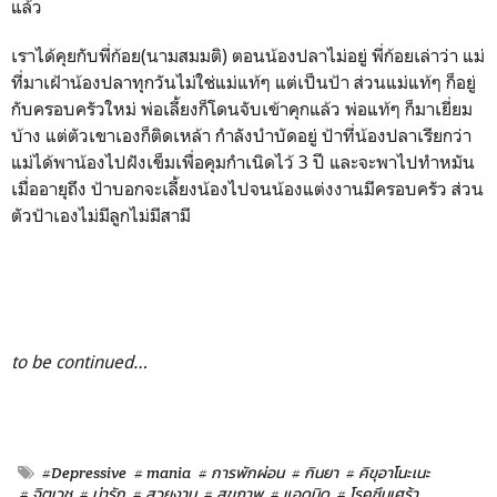
แล้ว
เราได้คุยกับพี่ก้อย(นามสมมติ) ตอนน้องปลาไม่อยู่ พี่ก้อยเล่าว่า แม่
ที่มาเฝ้าน้องปลาทุกวันไม่ใช่แม่แท้ๆ แต่เป็นป้า ส่วนแม่แท้ๆ ก็อยู่
กับครอบครัวใหม่ พ่อเลี้ยงก็โดนจับเข้าคุกแล้ว พ่อแท้ๆ ก็มาเยี่ยม
บ้าง แต่ตัวเขาเองก็ติดเหล้า กำลังบำบัดอยู่ ป้าที่น้องปลาเรียกว่า
แม่ได้พาน้องไปฝังเข็มเพื่อคุมกำเนิดไว้ 3 ปี และจะพาไปทำหมัน
เมื่ออายุถึง ป้าบอกจะเลี้ยงน้องไปจนน้องแต่งงานมีครอบครัว ส่วน
ตัวป้าเองไม่มีลูกไม่มีสามี
to be continued…
#Depressive
# mania
# การพักผ่อน
# กินยา
# คิขุอาโนะเนะ
# จิตเวช
# น่ารัก
# สวยงาม
# สุขภาพ
# แอดมิด
# โรคซึมเศร้า