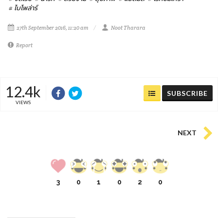
# ไบโพล่าร์
27th September 2016, 11:20 am
Noot Tharara
Report
12.4k
SUBSCRIBE
VIEWS
NEXT
3
0
1
0
2
0