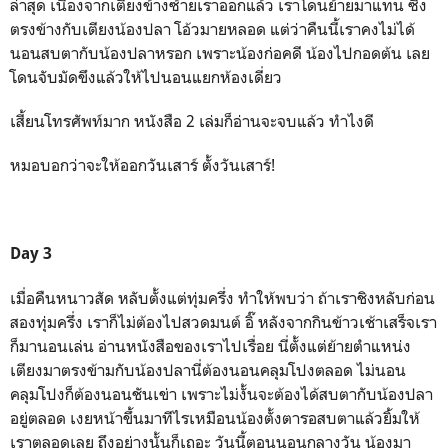
ล่าสุด เนื่องจากเตียงข้างซ้ายเราออกแล้ว เราโดนย้ายมาแทน ซึ่ง
ตรงข้างกับเตียงน้องปลา โอ้วมายหลอด แต่ว่าคืนนี้เราคงไม่ได้
นอนสบตากับน้องปลาหรอก เพราะน้องก่อคดี น้องไปกอดต้น เลย
โดนจับมัดขึงแล้วให้ไปนอนแยกห้องเดี่ยว
เสี้ยนโทรศัพท์มาก หนังสือ 2 เล่มก็อ่านจะจบแล้ว ทำไงดี
หมอบอกว่าจะให้ออกวันเสาร์ ตั้งวันเสาร์!
Day 3
เมื่อคืนหนาวสัด หลับตั้งแต่ทุ่มครึ่ง ทำให้พบว่า ถ้าเราชิงหลับก่อน
สองทุ่มครึ่ง เราก็ไม่ต้องไปสวดมนต์ อิ๊ หลังจากกินข้าวเช้าเสร็จเรา
ก็มานอนเล่น อ่านหนังสือของเราไปเรื่อย นี่ตั้งแต่ย้ายตำแหน่ง
เตียงมาตรงข้ามกับน้องปลานี่ต้องนอนคลุมโปงตลอด ไม่นอน
คลุมโปงก็ต้องนอนชันเข่า เพราะไม่งั้นจะต้องได้สบตากับน้องปลา
อยู่ตลอด เงยหน้าขึ้นมาทีไรเหมือนน้องตั้งตารอสบตาแล้วยิ้มให้
เราตลอดเลย ถึงอย่างนั้นก็เถอะ วันนี้ตอนนอนกลางวัน น้องมา