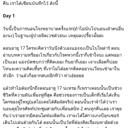
คืน เราได้เขียนบันทึกไว้ ดังนี้
Day 1
วันนี้เป็นการนอนโรงพยาบาลครั้งแรก(ถ้าไม่นับไปนอนเฝ้าคนอื่น
อะนะ) ในฐานะผู้ป่วยจิตเวชด้วยนะ เหตุผลเปรี้ยวมั้ยล่ะ
ตอนอายุ 17 ใครจะคิดว่าวันนึงตัวเองแม่งจะเป็นไบโพล่าร์ ตอน
อ่านบทความหรืออะไรเกี่ยวกับโรคพวกนี้เราก็เข้าใจนะ แต่พอมา
เป็นเอง แม่งบัดซบกว่าที่คิดเยอะ กินยาก็เยอะ เจาะเลือดก็บ่อย
ไหนจะความคิดเหี้ยๆ ที่เราไม่ได้อยากคิดคอยวนเวียนเข้ามาใน
หัวอีก ว่าแล้วก็อยากสบถอีกทีว่า ห่าเอ้ยยยย
แล้วทำไมต้องนึกถึงตอนอายุ 17 น่ะหรอ ก็เพราะตอนนั้นเป็นช่วง
ชีวิตที่ความฝันเพื่องฟูที่สุด คือช่วงของการเป็นเด็กที่เริ่มได้เห็น
โลกของผู้ใหญ่(แต่ไม่เคยได้สัมผัสจริง) ตอนนั้นเราจำได้ว่าเรา
นอนคุยโทรศัพท์ประชุมสายกับเพื่อนสนิท 2 คนทุกคืนเลย เราคุย
กันว่าเราอยากมีคอนโดห้องติดกัน เราจะได้ใส่กางเกงบ็อกเซอร์
เดินไปเล่นด้วยกันได้ ตอนนั้นเป็นวัยที่ต้องคิดเรื่องมหาลัยด้วย