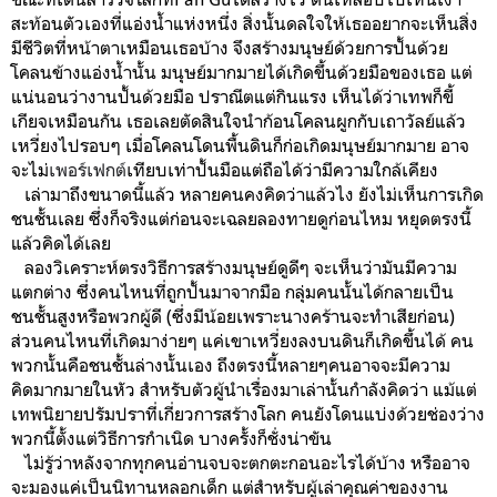
สะท้อนตัวเองที่แอ่งน้ำแห่งหนึ่ง สิ่งนั้นดลใจให้เธออยากจะเห็นสิ่ง
มีชีวิตที่หน้าตาเหมือนเธอบ้าง จึงสร้างมนุษย์ด้วยการปั้นด้วย
โคลนข้างแอ่งน้ำนั้น มนุษย์มากมายได้เกิดขึ้นด้วยมือของเธอ แต่
แน่นอนว่างานปั้นด้วยมือ ปราณีตแต่กินแรง เห็นได้ว่าเทพก็ขี้
เกียจเหมือนกัน เธอเลยตัดสินใจนำก้อนโคลนผูกกับเถาวัลย์แล้ว
เหวี่ยงไปรอบๆ เมื่อโคลนโดนพื้นดินก็ก่อเกิดมนุษย์มากมาย อาจ
จะไม่
เพอร์เฟกต์
เทียบเท่าปั้นมือแต่ถือได้ว่ามีความใกล้เคียง
เล่ามาถึงขนาดนี้แล้ว หลายคนคงคิดว่าแล้วไง ยังไม่เห็นการเกิด
ชนชั้นเลย ซึ่งก็จริงแต่ก่อนจะเฉลยลองทายดูก่อนไหม หยุดตรงนี้
แล้วคิดได้เลย
ลองวิเคราะห์ตรงวิธีการสร้างมนุษย์ดูดีๆ จะเห็นว่ามันมีความ
แตกต่าง ซึ่งคนไหนที่ถูกปั้นมาจากมือ กลุ่มคนนั้นได้กลายเป็น
ชนชั้นสูงหรือพวกผู้ดี (ซึ่งมีน้อยเพราะนางคร้านจะทำเสียก่อน)
ส่วนคนไหนที่เกิดมาง่ายๆ แค่เขาเหวี่ยงลงบนดินก็เกิดขึ้นได้ คน
พวกนั้นคือชนชั้นล่างนั้นเอง ถึงตรงนี้หลายๆคนอาจจะมีความ
คิดมากมายในหัว สำหรับตัวผู้นำเรื่องมาเล่านั้นกำลังคิดว่า แม้แต่
เทพนิยายปรัมปราที่เกี่ยวการสร้างโลก คนยังโดนแบ่งด้วยช่องว่าง
พวกนี้ตั้งแต่วิธีการกำเนิด บางครั้งก็ชั่งน่าขัน
ไม่รู้ว่าหลังจากทุกคนอ่านจบจะตกตะกอนอะไรได้บ้าง หรืออาจ
จะมองแค่เป็นนิทานหลอกเด็ก แต่สำหรับผู้เล่าคุณค่าของงาน