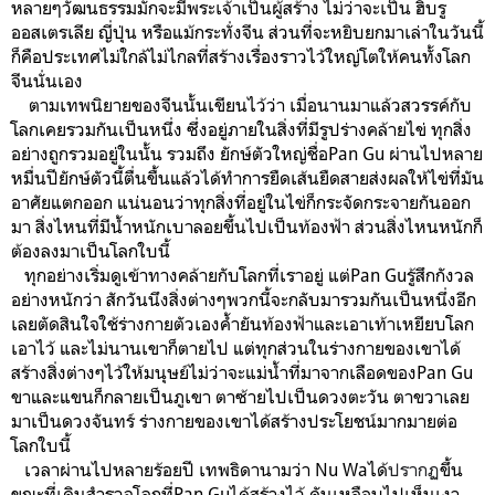
หลายๆวัฒนธรรมมักจะมีพระเจ้าเป็นผู้สร้าง ไม่ว่าจะเป็น ฮิบรู
ออสเตรเลีย ญี่ปุ่น หรือแม้กระทั่งจีน ส่วนที่จะหยิบยกมาเล่าในวันนี้
ก็คือประเทศไม่ใกล้ไม่ไกลที่สร้างเรื่องราวไว้ใหญ่โตให้คนทั้งโลก
จีนนั่นเอง
ตามเทพนิยายของจีนนั้นเขียนไว้ว่า เมื่อนานมาแล้วสวรรค์กับ
โลกเคยรวมกันเป็นหนึ่ง ซึ่งอยู่ภายในสิ่งที่มีรูปร่างคล้ายไข่ ทุกสิ่ง
อย่างถูกรวมอยู่ในนั้น รวมถึง ยักษ์ตัวใหญ่ชื่อPan Gu ผ่านไปหลาย
หมื่นปียักษ์ตัวนี้ตื่นขื้นแล้วได้ทำการยืดเส้นยืดสายส่งผลให้ไข่ที่มัน
อาศัยแตกออก แน่นอนว่าทุกสิ่งที่อยู่ในไข่ก็กระจัดกระจายกันออก
มา สิ่งไหนที่มีน้ำหนักเบาลอยขึ้นไปเป็นท้องฟ้า ส่วนสิ่งไหนหนักก็
ต้องลงมาเป็นโลกใบนี้
ทุกอย่างเริ่มดูเข้าทางคล้ายกับโลกที่เราอยู่ แต่Pan Guรู้สึกกังวล
อย่างหนักว่า สักวันนึงสิ่งต่างๆพวกนี้จะกลับมารวมกันเป็นหนึ่งอีก
เลยตัดสินใจใช้ร่างกายตัวเองค้ำยันท้องฟ้าและเอาเท้าเหยียบโลก
เอาไว้ และไม่นานเขาก็ตายไป แต่ทุกส่วนในร่างกายของเขาได้
สร้างสิ่งต่างๆไว้ให้มนุษย์ไม่ว่าจะแม่น้ำที่มาจากเลือดของPan Gu
ขาและแขนก็กลายเป็นภูเขา ตาซ้ายไปเป็นดวงตะวัน ตาขวาเลย
มาเป็นดวงจันทร์ ร่างกายของเขาได้สร้างประโยชน์มากมายต่อ
โลกใบนี้
เวลาผ่านไปหลายร้อยปี เทพธิดานามว่า Nu Waได้
ปรากฏ
ขึ้น
ขณะที่เดินสำรวจโลกที่Pan Guได้สร้างไว้ ดันเหลือบไปเห็นเงา