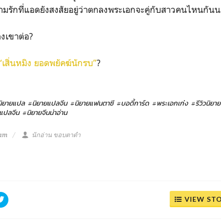
ามรักที่แอดยังสงสัยอยู่ว่าตกลงพระเอกจะคู่กับสาวคนไหนกันน
องเขาต่อ?
“เสิ่นหมิง ยอดพยัคฆ์นักรบ”
?
นิยายแปล
#นิยายแปลจีน
#นิยายแฟนตาซี
#บอดี้การ์ด
#พระเอกเก่ง
#รีวิวนิยาย
ยแปลจีน
#นิยายจีนน่าอ่าน
 am
นักอ่าน ขอบตาดำ
VIEW ST