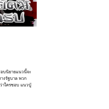
่ชอบนิยายแนวนี้จะ
องทางรัฐบาล พวก
ว่าใครชอบ แนวบู๊