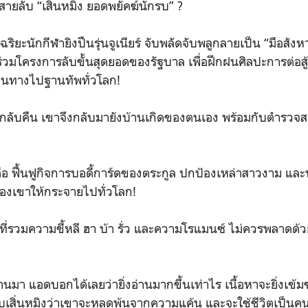
ตสายลับ “เสิ่นหมิง ยอดพยัคฆ์นักรบ” ?
จฉริยะนักกีฬายิงปืนรุ่นจูเนียร์ จับพลัดจับพลูกลายเป็น “มือสั
ร่วมโครงการลับขั้นสุดยอดของรัฐบาล เพื่อฝึกฝนศิลปะการต่อส
ินทางไปฐานทัพทั่วโลก!
าพกลับคืน เขาจึงกลับมายังบ้านเกิดของตนเอง พร้อมกับตำรวจส
อ ฟื้นฟูกิจการบอดี้การ์ดของตระกูล ปกป้องเหล่าสาวงาม แ
 ของเขาให้กระจายไปทั่วโลก!
ที่รวมความขี้หลี ฮา บ้า รั่ว และความโรแมนซ์ ไม่ควรพลาดด้
มา แอดบอกได้เลยว่ายิ่งอ่านมากขึ้นเท่าไร เนื้อหาจะยิ่งเข้มข
บเสิ่นหมิงว่าเขาจะหลุดพ้นจากความแค้น และจะใช้ชีวิตเป็นค