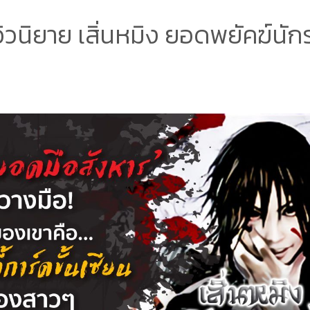
วิวนิยาย เสิ่นหมิง ยอดพยัคฆ์นั