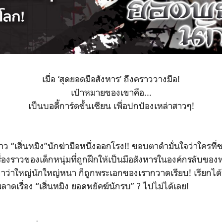
เมื่อ ‘สุดยอดมือสังหาร’ ถึงคราววางมือ!
เป้าหมายของเขาคือ...
เป็นบอดี้การ์ดขั้นเซียน เพื่อปกป้องเหล่าสาวๆ!
าว “เสิ่นหมิง”นักฆ่ามือหนึ่งออกโรง!! ขอบตาดำมั่นใจว่าใครที
เรื่องราวของเด็กหนุ่มที่ถูกฝึกให้เป็นมือสังหารในองค์กรลับข
ขาว่าใหญ่นักใหญ่หนา ก็ถูกพระเอกของเรากวาดเรียบ! เรียกได้
ลาดเรื่อง “เสิ่นหมิง ยอดพยัคฆ์นักรบ” ? ไปไม่ได้เลย!