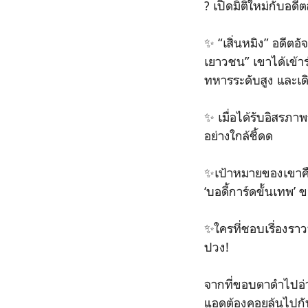
? เปิดมิติใหม่กับอดี
✨ “เสิ่นหมิง” อดีตอั
เยาวชน” เขาได้เข้า
ทหารระดับสูง และเด
✨ เมื่อได้รับอิสรภ
อย่างใกล้ชิ้ดด
✨เป้าหมายของเขาคื
‘บอดี้การ์ดขั้นเทพ’
✨ใครที่ชอบเรื่องราว
ปวง!
จากที่ขอบตาดำไปอ่าน
แอดต้องคอยลุ้นไปกั