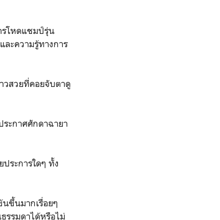
งหารโหดแชมป์รุ่น
ู้และความรู้ทางการ
าวสวยที่คอยจับตาดู
ละประกาศศักดาฉายา
วยประการใดๆ ทั้ง
้นขึ้นมากเรื่อยๆ
นธรรมดาได้หรือไม่