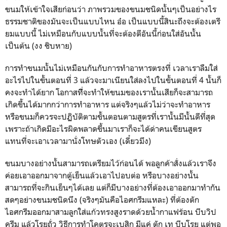
ขนมให้เข้าใจเสียก่อนว่า ภาพรวมของขนมชนิดนั้นๆเป็นอย่างไร
ธรรมชาติของมันจะเป็นแบบไหน อ๋อ เป็นแบบนี้สินะถึงจะต้องเตรี
ยมแบบนี้ ไม่เหมือนกับแบบนั้นที่จะต้องตีอันนี้ก่อนใส่อันนั้น
เป็นต้น (งง ชิบหาย)
การทำขนมนั้นไม่เหมือนกันกับการทำอาหารตรงที่ เวลาเราลืมใส่
อะไรไปในขั้นตอนที่ 3 แล้วจะมาเนียนใส่ลงไปในขั้นตอนที่ 4 นั้นก็
คงจะทำได้ยาก โอกาสทีี่จะทำให้ขนมของเรานั้นเสียก็จะสามารถ
เกิดขึ้นได้มากกว่าการทำอาหาร แต่จริงๆแล้วไม่ว่าจะทำอาหาร
หรือขนมก็ควรจะปฏิบัติตามขั้นตอนตามสูตรที่เรานั้นมีนั้นดีที่สุด
เพราะถ้าเกิดมีอะไรผิดพลาดขึ้นมาเราก็จะได้ด่าคนเขียนสูตร
แทนที่จะเอาเวลามานั่งโทษตัวเอง (เดี๋ยวมึง)
ขนมบางอย่างนั้นสามารถเตรียมไว้ก่อนได้ พอลูกค้าสั่งแล้วเราจึง
ค่อยเอาออกมาจากตู้เย็นแล้วเอาไปอบต่อ หรือบางอย่างนั้น
สามารถที่จะกินเย็นๆได้เลย แต่ก็มีบางอย่างที่ต้องเอาออกมาทำกัน
สดๆอย่างขนมชนิดนึง (จริงๆมันคือไอศกรีมแหละ) ที่ต้องตัก
ไอศกรีมออกมาสามลูกใส่แก้วทรงสูงราดด้วยน้ำกาแฟร้อน บีบวิป
ครีม แล้วโรยถั่ว วิธีการทำโคตรจะเบสิก มีแค่ ตัก เท บีบโรย แต่พอ