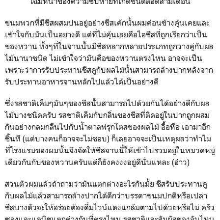
'โฉมหน้าของความชิบหายที่เกิดขึ้นตลอดสามเดือน'
ขนมพวกที่มีชีสผสมปนอยู่อย่างชีสเค้กนั้นผมค่อนข้างคุ้นเคยและ
เข้าใจกับมันเป็นอย่างดี แต่ที่ไม่คุ้นเลยคือไอชีสที่ถูกเรียกว่าเป็น
ของหวาน ทั้งๆที่ในจานนั้นมีชีสหลากหลายประเภทถูกวางคู่กับผล
ไม้นานาชนิด ไม่เข้าใจว่ามันคือของหวานตรงไหน อาจจะเป็น
เพราะว่าการรับประทานชีสคู่กับผลไม้นั้นสามารถล้างปากหลังจาก
รับประทานอาหารจานหลักไปแล้วได้เป็นอย่างดี
ซึ่งรสชาติเค็มๆมันๆของชีสนั้นสามารถไปด้วยกันได้อย่างดีกับผล
ไม้บางชนิดครับ รสชาติเค็มกับกลิ่นของชีสที่ติดอยู่ในปากถูกผสม
กันอย่างกลมกลืนไปกับน้ำตาลฟรุกโตสของผลไม้ อื้อหือ เอามาอีก
ชิ้นที (แต่บางคนก็อาจจะไม่ชอบ) ก็เลยอาจจะเป็นเหตุผลว่าทำไม
ที่โรงแรมของผมนั้นจึงจัดให้ชีสจานนี้ให้เข้าไปรวมอยู่ในหมวดหมู่
เดียวกันกับของหวานครับแต่ก็ยังคงงงอยู่ดีนั่นแหละ (อ่าว)
ส่วนตัวผมแล้วถ้าถามว่ามันแตกต่างอะไรกันมั้ย ชีสรับประทานคู่
กับผลไม้แล้วสามารถล้างปากได้ดีกว่าบรรดาขนมปกติหรือเปล่า
ชีสบางตัวจะให้อร่อยต้องดื่มไวน์แดงแกล้มตามไปด้วยหรือไม่ ครัว
ซองและแดนิชแตกต่างกันที่ตรงไหน รสชาติและสัมผัสของอันไหน