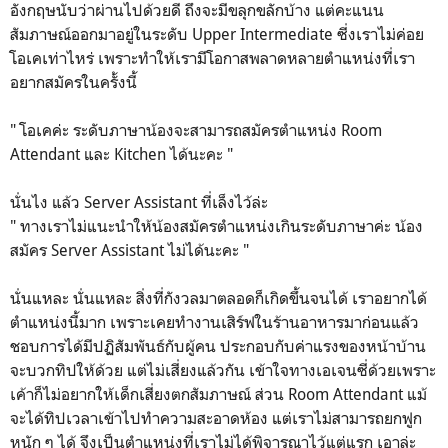
อังกฤษนับว่าผ่านไปด้วยดี ถึงจะมีขลุกขลักบ้าง แต่คะแนน
สัมภาษณ์ออกมาอยู่ในระดับ Upper Intermediate ซี่งเราไม่ค่อย
โอเคเท่าไหร่ เพราะทำให้เรามีโอกาสพลาดหลายตำแหน่งที่เรา
อยากสมัครในครั้งนี้
" โอเคค่ะ ระดับภาษาน้องจะสามารถสมัครตำแหน่ง Room
Attendant และ Kitchen ได้นะคะ "
นั่นไง แล้ว Server Assistant ที่เล็งไว้ล่ะ
" ทางเราไม่แนะนำให้น้องสมัครตำแหน่งเกินระดับภาษาค่ะ น้อง
สมัคร Server Assistant ไม่ได้นะคะ "
นั่นแหละ นั่นแหละ สิ่งที่กังวลมาตลอดก็เกิดขึ้นจนได้ เราอยากได้
ตำแหน่งนี้มาก เพราะเคยทำงานเสิร์ฟในร้านอาหารมาก่อนแล้ว
ชอบการได้มีปฏิสัมพันธ์กับผู้คน ประกอบกับค่าแรงของหน้าบ้าน
จะบวกทิปให้ด้วย แต่ไม่เสี่ยงแล้วกัน เข้าใจทางเอเจนซี่ด้วยเพราะ
เค้าก็ไม่อยากให้เด็กเสี่ยงตกสัมภาษณ์ ส่วน Room Attendant แม้
จะได้ทิปเวลาเข้าไปทำความสะอาดห้อง แต่เราไม่สามารถยกฟูก
หนัก ๆ ได้ จึงเป็นตำแหน่งที่เราไม่ได้พิจารณาไว้แต่แรก เอาล่ะ