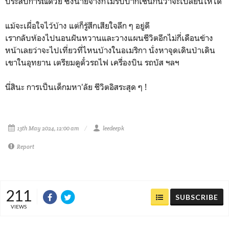
ประสบการณ์ด้วย ซึ่งนายจ้างก็ไม่รับปากเช่นกันว่าจะเปลี่ยนให้ได้
แม้จะเผื่อใจไว้บ้าง แต่ก็รู้สึกเสียใจลึก ๆ อยู่ดี
เรากลับห้องไปนอนฝันหวานและวางแผนชีวิตอีกไม่กี่เดือนข้าง
หน้าเลยว่าจะไปเที่ยวที่ไหนบ้างในอเมริกา นั่งหาจุดเดินป่าเดิน
เขาในอุทยาน เตรียมดูตั๋วรถไฟ เครื่องบิน รถบัส ฯลฯ
นี่สินะ การเป็นเด็กมหา'ลัย ชีวิตอิสระสุด ๆ !
13th May 2024, 12:00 am
leedeepk
Report
211
SUBSCRIBE
VIEWS