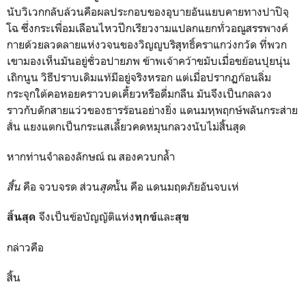
นับวิเวกกลับล้วนคือผลประกอบของอุบายอันแยบคายทางปาปิจฺ
โฉ ซึ่งกระเพื่อมเลือนไหวปีกเรียวงามแปลกแยกทั่วอณูสรรพางค์
กายด้วยลวดลายแห่งวจนของวิญญูบริสุทธิ์คราแกว่งกวัด ที่พวก
เขามองเห็นมันอยู่ชั่วอปายภพ ข้าพเจ้าคว้าขมับเมื่อขย้อนปุยนุ่น
เถิกนูน วิธีปราบเดิมแท้มีอยู่จริงหรอก แต่เมื่อปรากฏก้อนลิ่ม
กระจุกใต้คอหอยคราวบดเคี้ยวหรือดื่มกลืน มันจึงเป็นกลลวง
ราวกับดักสายแว่วของธารร้อนอย่างยิ่ง แดนมหฺพฤกษ์พลันกระส่าย
สั่น แยงแตกเป็นกระแสเลี้ยวคดหมุนกลวงนับไม่สิ้นสุด
หากท่านจำลองลักษณ์ ณ สองควบกล้ำ
สิ้น
คือ จวบจรด ส่วน
สุด
นั้น คือ แดนมฤตภัยอันจบเห่
จึงเป็นข้อบัญญัติแห่ง
และ
สิ้นสุด
ทุกข์
สุข
กล่าวคือ
สิ้น