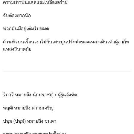
ครามเทาปนแสดและเหลืองอร่าม
จับต้องยากนัก
พวกมันมีอยู่เต็มไปหมด
ถ้วนทั่วบนเรื้อนเงาไม้กับเศษปูนปรักพังของเหล่าเดินเท้าผู้อาภัพ
แหล่งวินาศภัย
วิภาวี หมายถึง นักปราชญ์ / ผู้รู้แจ้งชัด
พฤฒิ หมายถึง ความเจริญ
ปขุม (ปขุมํ) หมายถึง ขนตา
กรรม หมายถึง การกระทำทั้งปวง