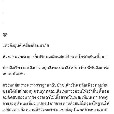
.
.
.
สุด
แล้วจึงอุบัติเครื่องสี่อุปมาภัย
หัวของพวกเขาต่างก็เปรียบเสมือนสัตว์จำพวกใคร่กัดกินเนื้อนา
ปากจึงเรียว คางจึงยาว จมูกจึงพอง ตาจึงโปนกว้าง ซี่ฟันจึงแกร่ง
คมสบพ้องกัน
ดวงพฤฒิพร่างพราวราวฐานกลีบบัวชะล้างให้เหลือเพียงหลุมมิด
ซ่อนใต้นัยน์กลมทู่ ครั้นถูกหลอมเสียเหลาวงม้วนให้เว้าตื้น ตื้นจน
คมชิดสบสองฟากฝั่ง จรดเถาไม้เลื้อยรากในระยะเทียบเท่า จากคู่
จำแลงคู่ สัพพะเดี่ยว แปลงปรกกลาง สานสิ่งสนธิใต้จุดรโหฐานให้
เปลี่ยวดายยิ่ง ความมีชีวิตของพวกเขาจึงอุปไมยคล้ายความตาย