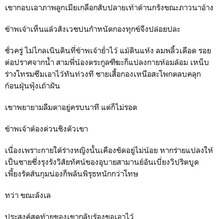
เขากอบเอาภาพลูกเมียเกลือกสับปลายเท้าด้านกรังขณะภาวนาอ้าง
ข้าพเจ้าเห็นแล้วสังเวชปนกำหนัดกองทุกข์จึงปล่อยปละ
ชั่วครู่ ไม่ไกลเนินดินที่ข้าพเจ้าย่ำไว้ แม้ดินแห้ง ลมพลิ้วเดือด รอย
ต่อปราศจากน้ำ สามพี่น้องตระกูลฑีฆะก็แปลงกายห้อมล้อม เหน็บ
ร่างโทรมซึมเอาไว้ทันท่วงที ชายเสื้อกองเหนือสะโพกตลบคลุก
ก้อนฝุ่นฟุ้งเถ้าฝัน
เขาพยายามลืมตาอยู่ครบนาที แต่ก็ไม่รอด
ข้าพเจ้าต้องด่วนชิงตัวเขา
เนื่องเพราะกายใต้ร่างหญิงนั้นเคืองขัดอยู่ไม่น้อย หากร่ายแปลงให้
เป็นชายซึ่งรุงรังวิสัยทัศน์ของอุบายสามานย์อันเบี่ยงวิปริตบูด
เพี้ยงรัดส้นกุมน่องก็พลันพิรุธหนักกว่าโทษ
ทว่า ขณะลังเล
ประสงค์สุดท้ายของเขากลับร้องขอเอาไว้