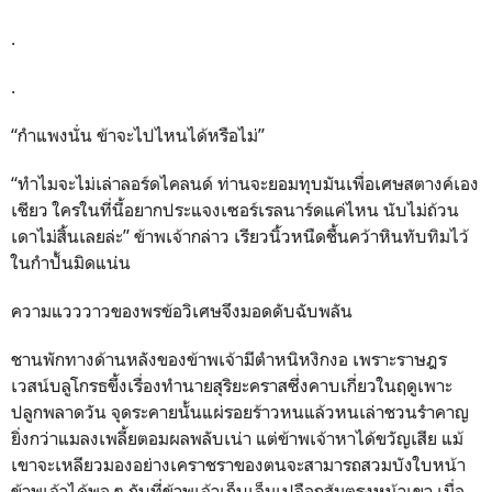
.
.
“กำแพงนั่น ข้าจะไปไหนได้หรือไม่”
“ทำไมจะไม่เล่าลอร์ดไคลนด์ ท่านจะยอมทุบมันเพื่อเศษสตางค์เอง
เชียว ใครในที่นี้อยากประแจงเซอร์เรลนาร์ดแค่ไหน นับไม่ถ้วน
เดาไม่สิ้นเลยล่ะ” ข้าพเจ้ากล่าว เรียวนิ้วหนืดชื้นคว้าหินทับทิมไว้
ในกำปั้นมิดแน่น
ความแวววาวของพรข้อวิเศษจึงมอดดับฉับพลัน
ชานพักทางด้านหลังของข้าพเจ้ามีตำหนิหงิกงอ เพราะราษฎร
เวสน์บลูโกรธขึ้งเรื่องทำนายสุริยะคราสซึ่งคาบเกี่ยวในฤดูเพาะ
ปลูกพลาดวัน จุดระคายนั้นแผ่รอยร้าวหนแล้วหนเล่าชวนรำคาญ
ยิ่งกว่าแมลงเพลี้ยตอมผลพลับเน่า แต่ข้าพเจ้าหาได้ขวัญเสีย แม้
เขาจะเหลียวมองอย่างเคราชราของตนจะสามารถสวมบังใบหน้า
ข้าพเจ้าได้พอ ๆ กับที่ข้าพเจ้าเก็บเล็มเปลือกส้มตรงหน้าเขา เมื่อ