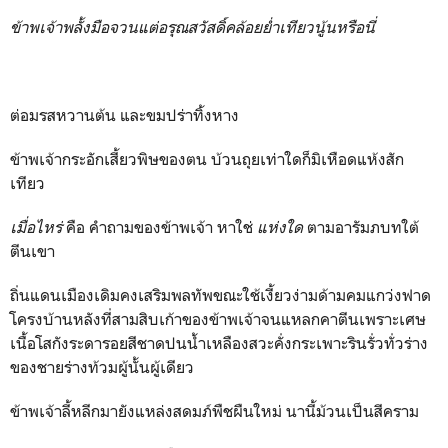
ข้าพเจ้าพลั้งมือจวนแต่อรุณสวัสดิ์คล้อยย่ำเทียวนู้นหรือนี่
ต่อมรสหวานต้น และขมปร่าทิ้งหาง
ข้าพเจ้ากระอักเสี้ยวพิษของตน บ้วนถุยเท่าใดก็มิเหือดแห้งสัก
เทียว
เมื่อไหร่
คือ คำถามของข้าพเจ้า หาใช่
แห่งใด
ตามอารัมภบทใต้
ตีนเขา
ถิ่นแดนเมืองเดิมคงเสริมพลทัพขณะใช้เงี้ยวง่ามด้ามคมแกว่งฟาด
โครงบ้านหลังที่สามสิบเก้าของข้าพเจ้าจนแหลกคาตีนเพราะเศษ
เนื้อโสกังระดารอยสีชาดปนน้ำเหลืองสวะคั่งกระเพาะรินรั่วทั่วร่าง
ของชายร่างท้วมผู้นั้นผู้เดียว
ข้าพเจ้าลี้หลีกมายังแหล่งสดมภ์พืชผืนใหม่ นานี้ม้วนเป็นสีคราม