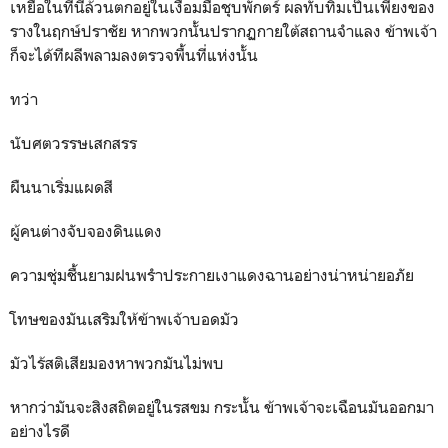
เหยื่อในที่นี้ล้วนตกอยู่ในเงื้อมมือชุบพักตร์ ผลทับทิมเป็นเพียงของ
รางในฤกษ์ปราชัย หากพวกนั้นปรากฏกายใต้สถานจำแลง ข้าพเจ้า
ก็จะได้ทีผลีพลามลงตรวจพื้นที่แห่งนั้น
ทว่า
นับศตวรรษเสกสรร
ผืนนาเริ่มแผดสี
ผู้คนต่างจับจองดินแดง
ความชุ่มชื้นยามฝนพรำประกายเงาแดงฉานอย่างน่าหน่ายอภัย
โทษของมันเสริมให้ข้าพเจ้าบอดมัว
มัวไร้สติเสียมองหาพวกมันไม่พบ
หากว่ามันจะสิงสถิตอยู่ในรสขม กระนั้น ข้าพเจ้าจะเฉือนมันออกมา
อย่างไรดี