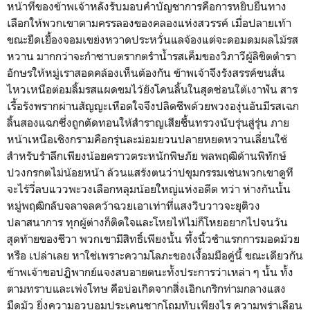
หน้าที่ของข้าพเจ้าหลังรับมอบคำบัญชาการคือการหยิบยื่นทาง
เลือกให้พวกเขาตามครรลองของคลองแห่งสวรรค์ เมื่อปลายเท้า
ขณะยืดเยื้องจอมเขย่งหวาดประหวั่นแลจ้องแต่จะดอมดมผลไม้รส
หวาน มากกว่าจะกำซาบตรากตรำน้ำรสเค็มของวิภาวีผู้ลิขิตตำรา
อักษรให้หมู่เราสอดคล้องเห็นต้องกัน ข้าพเจ้าจึงรังสรรค์ขนสั่น
ไหวเหนือต่อมลิ้มรสแผดขมไว้ยังโคนลิ้นในสุดซ่อนใต้เงาฟัน สาร
เรื้อรังพรากผ่านสัญญะเหือดใจจึงปลิดชีพด้วยพวงองุ่นอันมีรสเฉก
ลิ้นสองแฉกซึ่งถูกตัดทอนให้สำราญเสียชื้นทรวงนับรุ่นสู่รุ่น ภาย
หน้าเหนือเชิงกรามคือกรุ่นละม่อมยวนปลายหยดหวานเลี่ยนใช้
สำหรับรำลึกเพียงน้อยคราวตระหนักพิษภัย พลพฤฒิด้านพิทักษ์
ปวงกรกตไม่น้อยหน้า ล้วนแสร้งตนว่าปขุมกรรมเช่นพวกเขาดูที
จะไร้วี่ลบแววพะวงเลือกหลุมน้อยใหญ่แห่งอดีต ทว่า ห่างกันนั้น
หมู่พฤฒิกลับจลาจลคว้าฉวยเอาเท่าที่แสงวิบวาวจะยุติวง
ปลาสนาการ ทุกผู้ต่างก็ติดใจและโหยไห้ไม่ก็โหยอยากไปจนวัน
สุดท้ายของชีวา พวกเขามีสิทธิ์เพียงนั้น ทึ้งนิ้วชำแรกการมอดม้วย
หรือ เปล่าเลย หาใช่เพราะความโลภะของเงื้อมมือคู่นี้ ขณะเดียวกัน
ข้าพเจ้าขอปฏิพากย์แจงสบอายตนะทั้งประการว่าเหล่า ๆ นั้น ทั้ง
ตามทราบและเพ่งโทษ คือบ่อเกิดจากสิ่งเอิกเกริกท่ามกลางแสง
มืดมัว ยิ่งความอวบอูมประเคนซากโถมทับเพียงไร ความพร่าเลือน