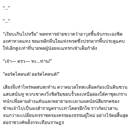
“...”
“...”
“เงียบเกินไปหรือ” พลทหารฝ่ายขวาคว้าอาวุธขึ้นจับกระเฉงชิด
องศาหวดแทง ขณะพลิกผืนใยแห่งพรตซึ่งปรกลากพื้นประตูแคบ
ให้เลิกสูงเท่าที่นายพลผู้น้อยจะแทรกเข้าเต็มกำลัง
“เจ้า— ตรว— ทะ...ท่าน!”
“ลอร์ดไคลนด์! ลอร์ดไคลนด์!”
เสียงฝีเท้าไพร่พลสบสะท้าน ตวาดมวลโทสะเดือดก้องเนินดินชวน
แสบสนั่นหู พวกเขาคงวิ่งชิดริมขอบรั้วลงเหนือล่องใต้คาชุดเกราะ
หนักเพื่อตามล้างแค้นและพยายามจะเผาแผดนัยน์สีมรกตของ
ข้าพเจ้าไปเป็นผงสำราญตราบเท่าโคตรอีกโข ราวกัลปวสาน
จนกว่าจะเปลี่ยนทรราชครองครรลองธรรมผู้ใหม่ อย่างไร้ตอสิ้นสุด
ต่อราชวงศ์พลั้งกระเทือนราษฎร