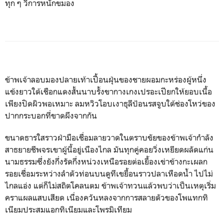
ทุก ๆ วิการหนักขมอง
ข้าพเจ้าลอบมองปลายเท้าเปื้อนฝุ่นของชายผอมกะหร่องผู้หนึ่ง
แข้งยาวใต้เชือกแดงสั้นนาบรั้งขากางเกงเปรอะเปียกให้ยอบเนื้อ
เพียงปิดผิวพอเหมาะ ลมหวิวโอบเงาธุลีป้อนรสจูบใต้ช่องโหว่ของ
ปากกระบอกที่ขาดผึงจากกัน
ขนาดธารใสราวฝ่ามือเชื่อมลายวาดในตราบขัยของข้าพเจ้ากำลัง
สาธยายชีพจรเขาผู้นี้อยู่เนืองไกล มันทุกคู่คอยวิ่งเหยียดผลัดแก่น
นามธรรมซึ่งยังกึ่งรัดกึ่งหน่วงเหนือรอยต่อเยื้องเข่าข้างกะเผลก
รอยเชื่อมระหว่างลำตัวท่อนบนดูทีเขยื้อนราวปลาเหือดน้ำ ไปไม่
ไกลแอ่ง แต่ก็ไม่สถิตโคลนตม ข้าพเจ้าทวนแล้วพบว่าเป็นเหตุเริ่ม
คราแผลแสบเสียด เนื่องควันหลงจากการสลายตัวของโพแทกทิ
เนียมประสมแอกทิเนียมและโพรมิเทียม