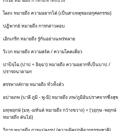
โลภะ หมายถึง ความอยากได้ (เป็นสาเหตุของอกุศลกรรม)
ปฏิพากย์ หมายถึง การกล่าวตอบ
เอิกเกริก หมายถึง รู้กันอย่างแพร่หลาย
วิเวก หมายถึง ความสงัด / ความโดดเดี่ยว
ปาปิจฺโฉ (ปาป + อิจฺฉา) หมายถึง ความอยากที่เป็นบาป /
ปรารถนาลามก
สรรพางค์กาย หมายถึง ทั่วทั้งตัว
อปายภพ (บาลี ภูมิ - พู-มิ) หมายถึง ภพ/ภูมิอันปราศจากซึ่งสุข
มหฺพฤกษ์ (มหฺ -มหันต์ หมายถึง กว้างขวาง) + (วฺฤกฺษ -พฤกษ์
หมายถึง ต้นไม้)
วิการ หมายถึง การแปลงรูป (ความผิดปกติจากธรรมชาติ)