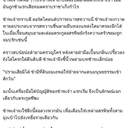
มันถูกชำแรกเสียหมดคราบราชาเก็งกำไร
ข้าพเจ้าทราบดี ลอร์ดไคลนด์ปรารถนารสหวานนี่ ข้าพเจ้าจะกวาด
หาผลประกอบจากรสหวานชื่นตามผืนทองแหล่งใดมาครองอีกได้
ในเมื่อเรื้อนสมุนยามตะล่อมตระกูลอสรพิษยังรังควานครัวขณะถูก
จมปรักเช่นนี้
คราวสบนัยน์ถลำยามครวญใคร่ หลังคายฝ่ามือเปื้อนกลิ่นเปรี้ยวลง
ถังโสโครกใต้ตีนดิบดี ข้าพเจ้าจึงชี้นิ้วพล่ามบทชำระเล็กน้อย
“ปรามเสียมิได้ ข้ามีที่ดินถมเถพอให้ย้ายจากแดนมนุษยธรรมเข้า
สักวัน”
ฉะนั้นเครื่องมือใต้บัญญัติของข้าพเจ้า แรกเริ่ม จึงเป็นลักษณ์เฉก
เดียวกับตระกูลฑีฆะ
ข้าพเจ้าจะใช้สิ่งนี้ล่อลวงพวกมัน เพื่อเตือนให้เหล่าอสรพิษทั้งสาม
มุ่งเป้าไปยังเหยื่อรายเดียวกัน