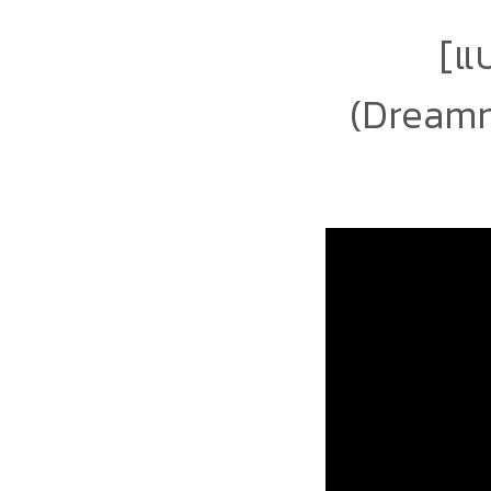
[แ
(Dreamn