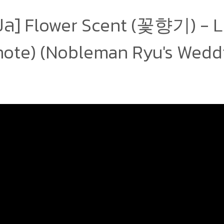
ปล] Flower Scent (꽃향기) - L
ote) (Nobleman Ryu's Wedd