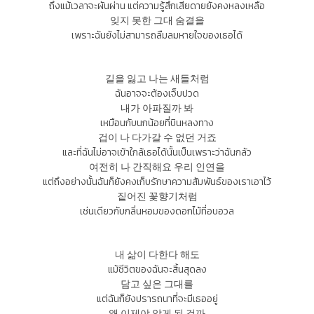
ถึงแม้เวลาจะผันผ่าน แต่ความรู้สึกเสียดายยังคงหลงเหลือ
잊지 못한 그대 숨결을
เพราะฉันยังไม่สามารถลืมลมหายใจของเธอได้
길을 잃고 나는 새들처럼
ฉันอาจจะต้องเจ็บปวด
내가 아파질까 봐
เหมือนกับนกน้อยที่บินหลงทาง
겁이 나 다가갈 수 없던 거죠
และที่ฉันไม่อาจเข้าใกล้เธอได้นั้นเป็นเพราะว่าฉันกลัว
여전히 나 간직해요 우리 인연을
แต่ถึงอย่างนั้นฉันก็ยังคงเก็บรักษาความสัมพันธ์ของเราเอาไว้
짙어진 꽃향기처럼
เช่นเดียวกับกลิ่นหอมของดอกไม้ที่อบอวล
내 삶이 다한다 해도
แม้ชีวิตของฉันจะสิ้นสุดลง
담고 싶은 그대를
แต่ฉันก็ยังปรารถนาที่จะมีเธออยู่
왜 이제야 알게 된 걸까