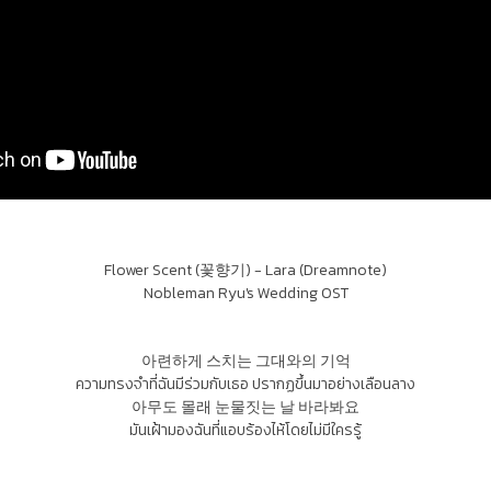
Flower Scent (꽃향기) - Lara (Dreamnote)
Nobleman Ryu's Wedding OST
아련하게 스치는 그대와의 기억
ความทรงจำที่ฉันมีร่วมกับเธอ ปรากฏขึ้นมาอย่างเลือนลาง
아무도 몰래 눈물짓는 날 바라봐요
มันเฝ้ามองฉันที่แอบร้องไห้โดยไม่มีใครรู้