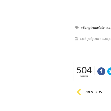
#Songtranslate
#แ
24th July 2021, 1:48 
504
VIEWS
PREVIOUS