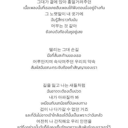
그대가 곁에 앉아 흥얼거려주던
เนื้อเพลงนั้นที่เธอเคยฮัมเพลงให้ฟังตอนนั่งอยู่ข้างกัน
그 노랫말이 내 귓가에
ฉันรู้สึกราวกับมัน
머무는 것 같아
ยังคงดังก้องในหูอยู่เลย
떨리는 그대 손길
มือที่สั่นสะท้านของเธอ
어루만지며 속삭여주던 우리의 약속
สัมผัสฉันขณะกระซิบถ้อยคำสัญญาของเรา
길을 잃고 나는 새들처럼
ฉันอาจจะต้องเจ็บปวด
내가 아파질까 봐
เหมือนกับนกน้อยที่บินหลงทาง
겁이 나 다가갈 수 없던 거죠
และที่ฉันไม่อาจเข้าใกล้เธอได้นั้นเป็นเพราะว่าฉันกลัว
여전히 나 간직해요 우리 인연을
แต่ถึงอย่างนั้นฉันก็ยังคงเก็บรักษาความสัมพันธ์ของเราเอาไว้