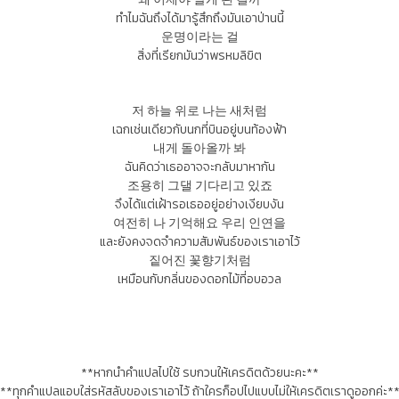
ทำไมฉันถึงได้มารู้สึกถึงมันเอาป่านนี้
운명이라는 걸
สิ่งที่เรียกมันว่าพรหมลิขิต
저 하늘 위로 나는 새처럼
เฉกเช่นเดียวกับนกที่บินอยู่บนท้องฟ้า
내게 돌아올까 봐
ฉันคิดว่าเธออาจจะกลับมาหากัน
조용히 그댈 기다리고 있죠
จึงได้แต่เฝ้ารอเธออยู่อย่างเงียบงัน
여전히 나 기억해요 우리 인연을
และยังคงจดจำความสัมพันธ์ของเราเอาไว้
짙어진 꽃향기처럼
เหมือนกับกลิ่นของดอกไม้ที่อบอวล
**หากนำคำแปลไปใช้ รบกวนให้เครดิตด้วยนะคะ**
**ทุกคำแปลแอบใส่รหัสลับของเราเอาไว้ ถ้าใครก็อปไปแบบไม่ให้เครดิตเราดูออกค่ะ*