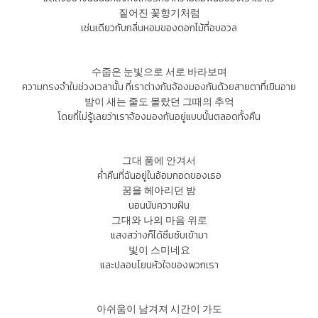
짙어진 꽃향기처럼
เช่นเดียวกับกลิ่นหอมของดอกไม้ที่อบอวล
수줍은 눈빛으로 서로 바라보며
ความทรงจำในช่วงเวลานั้น ที่เราต่างกันจ้องมองกันด้วยสายตาที่เขินอาย
밤이 새는 줄도 몰랐던 그때의 추억
โดยที่ไม่รู้เลยว่าเราจ้องมองกันอยู่แบบนั้นตลอดทั้งคืน
그대 품에 안겨서
ค่ำคืนที่ฉันอยู่ในอ้อมกอดของเธอ
꿈을 헤아리던 밤
นอนนับความฝัน
그대와 나의 마음 위로
แสงสว่างก็ได้ซึมซับเข้ามา
빛이 스미네요
และปลอบโยนหัวใจของพวกเรา
아쉬움이 남겨져 시간이 가도