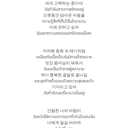
네게 고백하는 중이야
ฉันกำลังสารภาพรักเธอยู่
오랫동안 담아온 마음을
ความรู้สึกที่เก็บไว้ในใจมานาน
이제 전하고 싶어
ฉันอยากจะบอกเธอออกไปตอนนี้เลย
어여쁜 동화 속 얘기처럼
เหมือนกับเนื้อเรื่องในนิทานที่สวยงาม
멋진 왕자님이 돼줘서
มีเธอเป็นเจ้าชายผู้สง่างาม
부디 행복한 결말로 끝나길
และสุดท้ายก็จบลงด้วยความสุขสมหวัง
기다리고 있어
ฉันกำลังรอเรื่องราวนั้นอยู่
간절한 나의 바람이
ฉันหวังให้ความปรารถนาที่จริงใจของฉัน
너에게 닿길 바라며