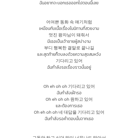
ฉันอยากจะบอกเธอออกไปตอนนี้เลย
어여쁜 동화 속 얘기처럼
เหมือนกับเนื้อเรื่องในนิทานที่สวยงาม
멋진 왕자님이 돼줘서
มีเธอเป็นเจ้าชายผู้สง่างาม
부디 행복한 결말로 끝나길
และสุดท้ายก็จบลงด้วยความสุขสมหวัง
기다리고 있어
ฉันกำลังรอเรื่องราวนั้นอยู่
Oh eh oh oh 기다리고 있어
ฉันกำลังเฝ้ารอ
Oh eh oh oh 원하고 있어
และต้องการเธอ
Oh eh oh oh 네 대답을 기다리고 있어
ฉันกำลังรอคำตอบนั้นจากเธอ
그동안 하고 싶던 말이 너무나도 많아서