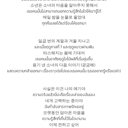
소년은 소녀의 마음을 알아주지 못해서
เธอคนนั้นไม่สามารถบอกความรู้สึกในใจให้เขารู้ได้
매일 밤을 눈물로 울었대
ทุกคืนเลยได้แต่ร้องไห้ออกมา
일곱 번의 계절과 겨울 지나고
และเมื่อฤดูกาลที่ 7 และฤดูหนาวผ่านพ้น
따스해지는 봄에 기대어
เธอคนนั้นอาศัยฤดูใบไม้ผลิที่เริ่มอุ่นขึ้น
용기 낸 소녀의 다음 이야기 (궁금해)
แสดงความกล้าออกมา เรื่องราวต่อไปของเธอคนนั้น (เธออยากรู้หรือเปล่า)
사실은 이건 나의 얘기야
ความจริงแล้วนี่น่ะคือเรื่องเล่าของฉันเอง
네게 고백하는 중이야
ฉันกำลังสารภาพรักเธอยู่
오랫동안 담아온 마음을
ความรู้สึกที่เก็บไว้ในใจมานาน
이제 전하고 싶어