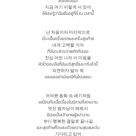
ส่งไปถึงเธอ
지금 여기 이렇게 서 있어
ให้เธอรู้ว่าฉันยืนอยู่ที่นี่ ณ เวลานี้้
난 처음이자 마지막으로
นี่จะเป็นครั้งแรกและครั้งสุดท้าย
네게 고백할 거야
ที่ฉันจะสารภาพรักกับเธอ
진심 어린 나의 이 마음을
หัวใจของฉันที่มันบริสุทธิ์และจริงใจนี้
외면하지 말아 줘
ขอเธออย่าเมินหนีกันไปเลยนะ
어여쁜 동화 속 얘기처럼
เหมือนกับเนื้อเรื่องในนิทานที่สวยงาม
멋진 왕자님이 돼줘서
มีเธอเป็นเจ้าชายผู้สง่างาม
부디 행복한 결말로 끝나길
และสุดท้ายก็จบลงด้วยความสุขสมหวัง
기다리고 있어