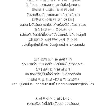
สิ่งที่อยากบอกเธอมาตลอดมันมีอยู่มากมาย
종이에 하나하나 적게 된 거야
ฉันเลยเขียนมันลงในกระดาษทีละคำ ทีละคำ
하루에도 수백 번 고민만 하다
ตลอดทั้งวันฉันเอาแต่กังวลถึงเรื่องนี้เป็นร้อย ๆ รอบ
결심하고 매번 돌아서다가
แต่พอตัดสินใจได้เมื่อไหร่ก็ต้องวนกลับไปคิดใหม่ทุกที
Oh 드디어 소년 앞에 서게 된 거야
จนในที่สุดก็กล้าที่จะมายืนอยู่ต่อหน้าชายหนุ่มคนนั้น
또박또박 눌러쓴 손편지와
จดหมายที่ฉันเขียนกดน้ำหนักมือลงไปอย่างชัดเจน
밤새 준비한 작은 선물에
และของขวัญชิ้นเล็กที่เตรียมมันตลอดทั้งคืน
소년은 어떤 표정 지었을까 (궁금해)
ชายหนุ่มคนนั้นจะแสดงสีหน้าแบบไหนออกมา เธออยากรู้หรือเปล่า
사실은 이건 나의 얘기야
ความจริงแล้วนี่น่ะคือเรื่องเล่าของฉันเอง