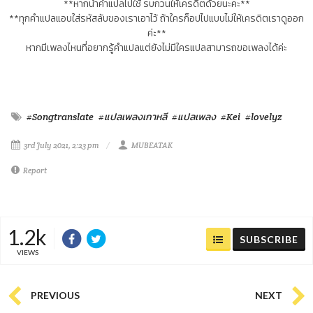
**หากนำคำแปลไปใช้ รบกวนให้เครดิตด้วยนะคะ**
**ทุกคำแปลแอบใส่รหัสลับของเราเอาไว้ ถ้าใครก็อปไปแบบไม่ให้เครดิตเราดูออก
ค่ะ**
หากมีเพลงไหนที่อยากรู้คำแปลแต่ยังไม่มีใครแปลสามารถขอเพลงได้ค่ะ
#Songtranslate
#แปลเพลงเกาหลี
#แปลเพลง
#Kei
#lovelyz
3rd July 2021, 2:23 pm
MUBEATAK
Report
1.2k
SUBSCRIBE
VIEWS
PREVIOUS
NEXT