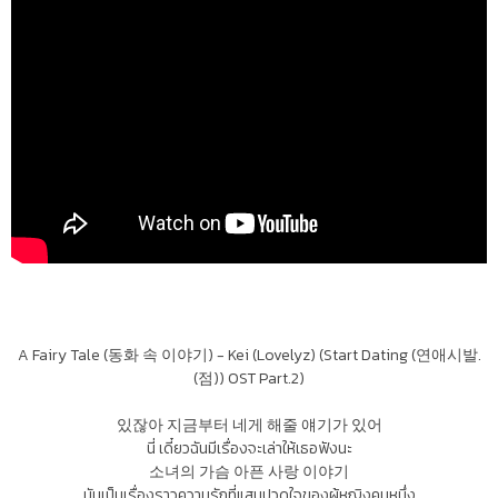
A Fairy Tale (동화 속 이야기) - Kei (Lovelyz) (Start Dating (연애시발.
(점)) OST Part.2)
있잖아 지금부터 네게 해줄 얘기가 있어
นี่ เดี๋ยวฉันมีเรื่องจะเล่าให้เธอฟังนะ
소녀의 가슴 아픈 사랑 이야기
มันเป็นเรื่องราวความรักที่แสนปวดใจของผู้หญิงคนหนึ่ง