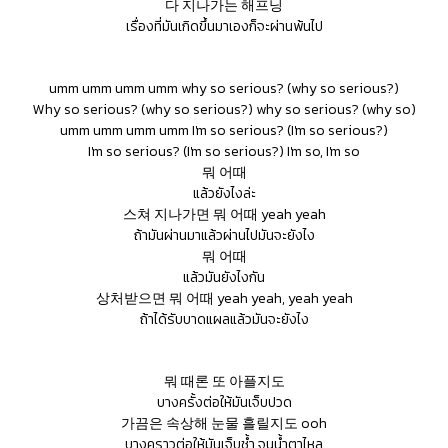
다 지나가는 해프닝
เรื่องที่มันเกิดขึ้นมาเองก็จะผ่านพ้นไป
umm umm umm umm why so serious? (why so serious?)
Why so serious? (why so serious?) why so serious? (why so)
umm umm umm umm I'm so serious? (I'm so serious?)
I'm so serious? (I'm so serious?) I'm so, I'm so
뭐 어때
แล้วยังไงล่ะ
스쳐 지나가면 뭐 어때 yeah yeah
ถ้ามันผ่านมาแล้วผ่านไปมันจะยังไง
뭐 어때
แล้วมันยังไงกัน
상처받으면 뭐 어때 yeah yeah, yeah yeah
ถ้าได้รับบาดแผลแล้วมันจะยังไง
뭐 때론 또 아플지도
บางครั้งต่อให้มันเจ็บปวด
가끔은 속상해 눈물 흘릴지도 ooh
บางคราวต่อให้มันเจ็บช้ำ จนน้ำตาไหล