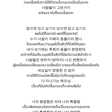
จนเหนื่อยกับการใช้ชีวิตวนไปวนมาเหมือนในละคร
사람들이 그런거지
แต่คนเรามันก็แบบนั้นแหละ
없으면 있고 싶기도 있으면 없고 싶기도
พอไม่มีก็อยากมี พอมีก็ไม่อยากมี
누가 사람이 지혜의 동물이라 했나
ใครบอกกันนะว่ามนุษย์เป็นสัตว์ที่มีสติปัญญา
내가 보기에는 후회의 동물이 분명한데
แต่จากที่ฉันเห็น มนุษย์เป็นสัตว์ที่มีแต่ความเสียใจชัด ๆ
사람들은 변하지 (변하지) 너도 변했듯이
ผู้คนนั้นย่อมเปลี่ยนแปลง (เปลี่ยนไป) นายเองก็เปลี่ยนไปเหมือนกัน
세상살이 영원한 건 없어
การใช้ชีวิตบนโลกนี้ไม่มีอะไรที่คงอยู่ตลอดไป
다 지나가는 해프닝
เรื่องที่มันเกิดขึ้นมาเองก็จะผ่านพ้นไป
너의 평범함은 되려 나의 특별함
เรื่องพิเศษของฉันกลายเป็นเรื่องธรรมดาของนาย