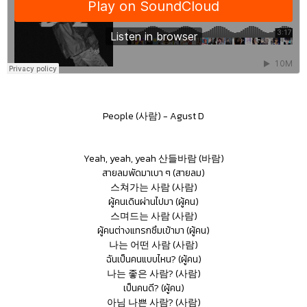
People (사람) - Agust D
Yeah, yeah, yeah 산들바람 (바람)
สายลมพัดมาเบา ๆ (สายลม)
스쳐가는 사람 (사람)
ผู้คนเดินผ่านไปมา (ผู้คน)
스며드는 사람 (사람)
ผู้คนต่างแทรกซึมเข้ามา (ผู้คน)
나는 어떤 사람 (사람)
ฉันเป็นคนแบบไหน? (ผู้คน)
나는 좋은 사람? (사람)
เป็นคนดี? (ผู้คน)
아님 나쁜 사람? (사람)