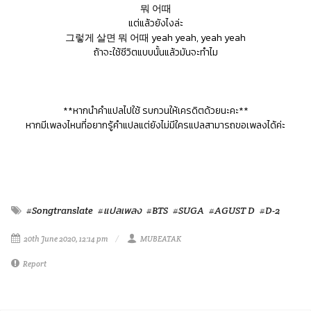
뭐 어때
แต่แล้วยังไงล่ะ
그렇게 살면 뭐 어때 yeah yeah, yeah yeah
ถ้าจะใช้ชีวิตแบบนั้นแล้วมันจะทำไม
**หากนำคำแปลไปใช้ รบกวนให้เครดิตด้วยนะคะ**
หากมีเพลงไหนที่อยากรู้คำแปลแต่ยังไม่มีใครแปลสามารถขอเพลงได้ค่ะ
#Songtranslate
#แปลเพลง
#BTS
#SUGA
#AGUST D
#D-2
20th June 2020, 12:14 pm
MUBEATAK
Report