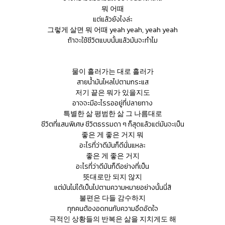
뭐 어때
แต่แล้วยังไงล่ะ
그렇게 살면 뭐 어때 yeah yeah, yeah yeah
ถ้าจะใช้ชีวิตแบบนั้นแล้วมันจะทำไม
물이 흘러가는 대로 흘러가
สายน้ำมันไหลไปตามกระแส
저기 끝은 뭐가 있을지도
อาจจะมีอะไรรออยู่ที่ปลายทาง
특별한 삶 평범한 삶 그 나름대로
ชีวิตที่แสนพิเศษ ชีวิตธรรมดา ๆ ก็สุดแล้วแต่มันจะเป็น
좋은 게 좋은 거지 뭐
อะไรที่ว่าดีมันก็ดีนั่นแหละ
좋은 게 좋은 거지
อะไรที่ว่าดีมันก็ดีอย่างที่เป็น
뜻대로만 되지 않지
แต่มันไม่ได้เป็นไปตามความหมายอย่างนั้นนี่สิ
불편은 다들 감수하지
ทุกคนต้องอดทนกับความอึดอัดใจ
극적인 상황들의 반복은 삶을 지치게도 해