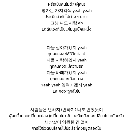
หรือเป็นคนไม่ดี? (ผู้คน)
평가는 가지각색 yeah yeah
ประเมินค่ากันไปต่าง ๆ นานา
그냥 나도 사람 eh
แต่ฉันเองก็เป็นแค่มนุษย์คนหนึ่ง
다들 살아가겠지 yeah
ทุกคนคงจะใช้ชีวิตต่อไป
다들 사랑하겠지 yeah
ทุกคนคงจะมีความรัก
다들 바래가겠지 yeah
ทุกคนคงจะเลือนลาง
Yeah yeah 잊혀가겠지 yeah
และคงจะถูกลืมไป
사람들은 변하지 (변하지) 나도 변했듯이
ผู้คนนั้นย่อมเปลี่ยนแปลง (เปลี่ยนไป) ฉันเองก็เหมือนจะเปลี่ยนไปเหมือนกัน
세상살이 영원한 건 없어
การใช้ชีวิตบนโลกนี้ไม่มีอะไรที่คงอยู่ตลอดไป