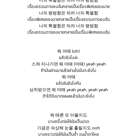
너의 특별함은 되려 나의 평범함
เรื่องธรรมดาของฉันกลายเป็นเรื่องพิเศษของนาย
나의 평범함은 되려 너의 특별함
เรื่องพิเศษของนายกลายเป็นเรื่องธรรมดาของฉัน
나의 특별함은 되려 너의 평범함
เรื่องธรรมดาของนายกลายเป็นเรื่องพิเศษของฉัน
뭐 어때 (oh)
แล้วยังไงล่ะ
스쳐 지나가면 뭐 어때 (어때) yeah yeah
ถ้ามันผ่านมาแล้วผ่านไปมันจะยังไง
뭐 어때
แล้วมันยังไงกัน
상처받으면 뭐 어때 yeah yeah, yeah yeah
ถ้าได้รับบาดแผลแล้วมันจะยังไง
뭐 때론 또 아플지도
บางครั้งต่อให้มันเจ็บปวด
가끔은 속상해 눈물 흘릴지도 ooh
บางคราวต่อให้มันเจ็บช้ำ จนน้ำตาไหล