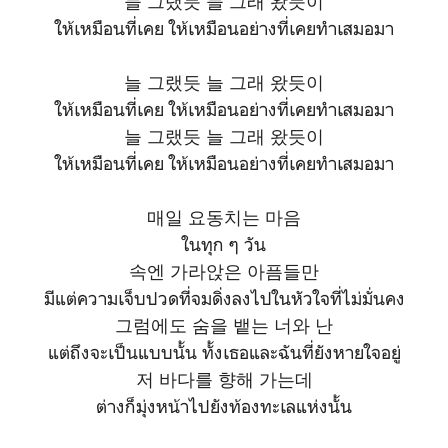
늘 그랬듯 늘 그래 왔듯이
ให้เหมือนที่เคย ให้เหมือนอย่างที่เคยทำเสมอมา
늘 그랬듯 늘 그래 왔듯이
ให้เหมือนที่เคย ให้เหมือนอย่างที่เคยทำเสมอมา
늘 그랬듯 늘 그래 왔듯이
ให้เหมือนที่เคย ให้เหมือนอย่างที่เคยทำเสมอมา
매일 요동치는 마음
ในทุก ๆ วัน
속엔 가라앉은 아픔들만
มีแต่ความเจ็บปวดที่จมดิ่งลงไปในหัวใจที่ไม่มั่นคง
그럼에도 숨을 뱉는 너와 난
แต่ถึงจะเป็นแบบนั้น ทั้งเธอและฉันที่ยังหายใจอยู่
저 바다를 향해 가는데
ต่างก็มุ่งหน้าไปยังท้องทะเลแห่งนั้น