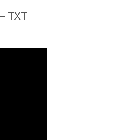
- TXT