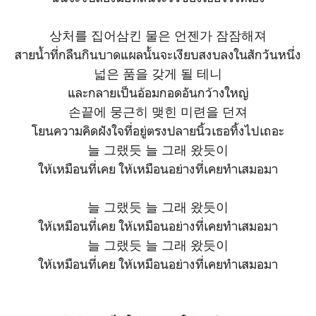
상처를 집어삼킨 물은 언젠가 잠잠해져
สายน้ำที่กลืนกินบาดแผลนั้นจะเงียบสงบลงในสักวันหนึ่ง
넓은 품을 갖게 될 테니
และกลายเป็นอ้อมกอดอันกว้างใหญ่
손끝에 뭉근히 맺힌 미련을 던져
โยนความคิดฝังใจที่อยู่ตรงปลายนิ้วเธอทิ้งไปเถอะ
늘 그랬듯 늘 그래 왔듯이
ให้เหมือนที่เคย ให้เหมือนอย่างที่เคยทำเสมอมา
늘 그랬듯 늘 그래 왔듯이
ให้เหมือนที่เคย ให้เหมือนอย่างที่เคยทำเสมอมา
늘 그랬듯 늘 그래 왔듯이
ให้เหมือนที่เคย ให้เหมือนอย่างที่เคยทำเสมอมา